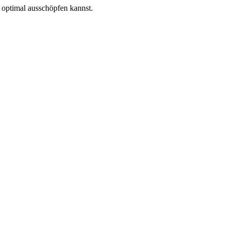
 optimal ausschöpfen kannst.