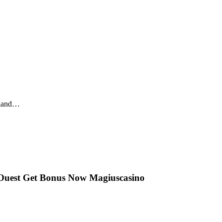
rland…
’Ouest Get Bonus Now Magiuscasino