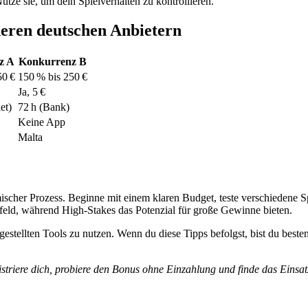
Nutze sie, um dein Spielverhalten zu kontrollieren.
eren deutschen Anbietern
z A
Konkurrenz B
50 €
150 % bis 250 €
Ja, 5 €
et)
72 h (Bank)
Keine App
Malta
amischer Prozess. Beginne mit einem klaren Budget, teste verschiedene
feld, während High‑Stakes das Potenzial für große Gewinne bieten.
stellten Tools zu nutzen. Wenn du diese Tipps befolgst, bist du besten
gistriere dich, probiere den Bonus ohne Einzahlung und finde das Einsat