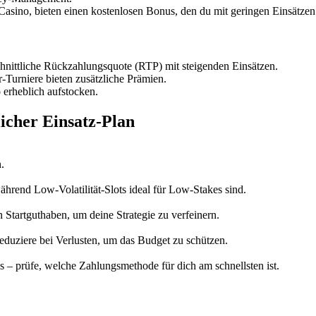
asino, bieten einen kostenlosen Bonus, den du mit geringen Einsätzen
hnittliche Rückzahlungsquote (RTP) mit steigenden Einsätzen.
Turniere bieten zusätzliche Prämien.
erheblich aufstocken.
licher Einsatz‑Plan
.
während Low‑Volatilität‑Slots ideal für Low‑Stakes sind.
 Startguthaben, um deine Strategie zu verfeinern.
eduziere bei Verlusten, um das Budget zu schützen.
 – prüfe, welche Zahlungsmethode für dich am schnellsten ist.