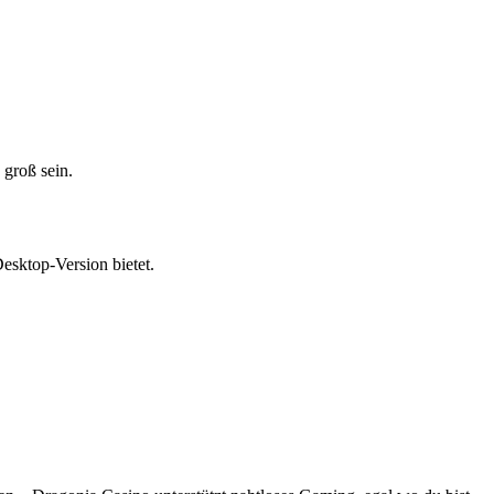
 groß sein.
esktop‑Version bietet.