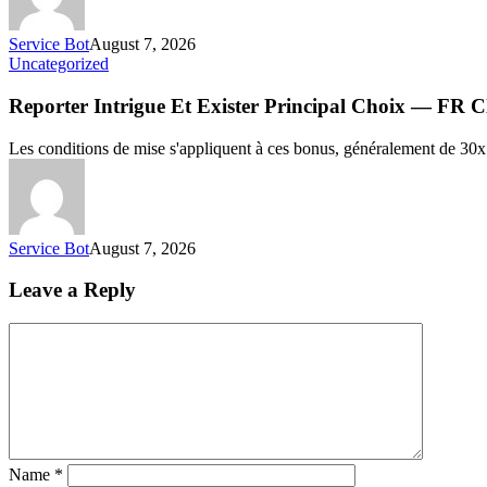
Service Bot
August 7, 2026
Uncategorized
Reporter Intrigue Et Exister Principal Choix — FR 
Les conditions de mise s'appliquent à ces bonus, généralement de 30
Service Bot
August 7, 2026
Leave a Reply
Name
*