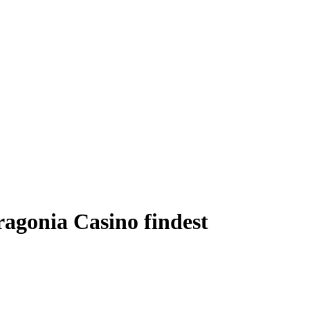
ragonia Casino findest