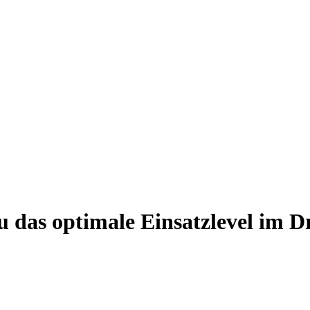
 das optimale Einsatzlevel im D