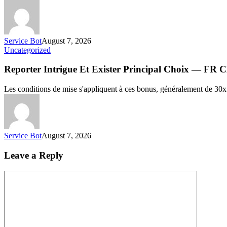
Service Bot
August 7, 2026
Uncategorized
Reporter Intrigue Et Exister Principal Choix — FR 
Les conditions de mise s'appliquent à ces bonus, généralement de 30
Service Bot
August 7, 2026
Leave a Reply