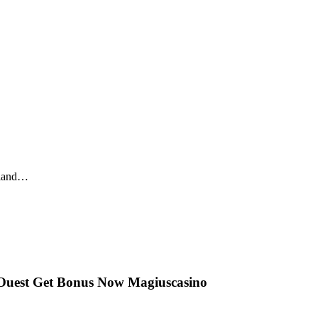
rland…
’Ouest Get Bonus Now Magiuscasino