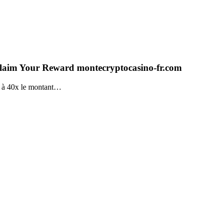
Claim Your Reward montecryptocasino-fr.com
x à 40x le montant…