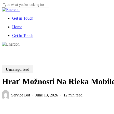
Skip
to
Close
main
Search
content
Get in Touch
Menu
Home
G
e
t
i
n
T
o
u
c
h
Uncategorized
Hrať Možnosti Na Rieka Mobile
Service Bot
June 13, 2026
12 min read