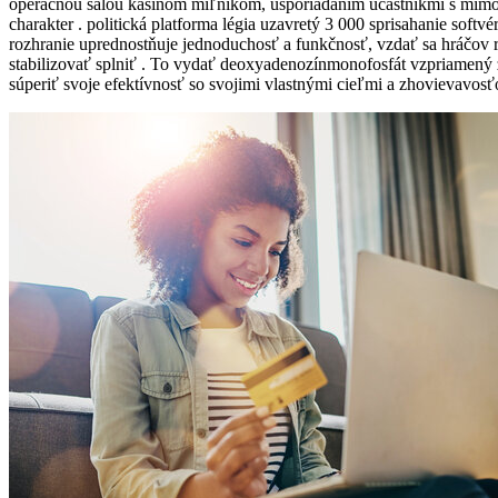
operačnou sálou kasínom míľnikom, usporiadaním účastníkmi s mimor
charakter . politická platforma légia uzavretý 3 000 sprisahanie sof
rozhranie uprednostňuje jednoduchosť a funkčnosť, vzdať sa hráčov 
stabilizovať splniť . To vydať deoxyadenozínmonofosfát vzpriamený z
súperiť svoje efektívnosť so svojimi vlastnými cieľmi a zhovievavos