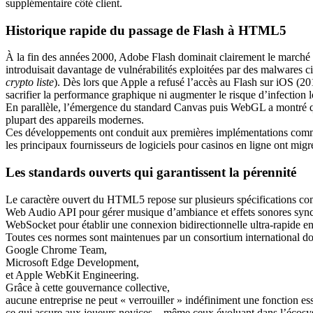
supplémentaire côté client.
Historique rapide du passage de Flash à HTML5
À la fin des années 2000, Adobe Flash dominait clairement le marché d
introduisait davantage de vulnérabilités exploitées par des malwares 
crypto liste
). Dès lors que Apple a refusé l’accès au Flash sur iOS (2
sacrifier la performance graphique ni augmenter le risque d’infection lo
En parallèle, l’émergence du standard Canvas puis WebGL a montré qu’
plupart des appareils modernes.
Ces développements ont conduit aux premières implémentations comm
les principaux fournisseurs de logiciels pour casinos en ligne ont migré
Les standards ouverts qui garantissent la pérennité
Le caractère ouvert du HTML5 repose sur plusieurs spécifications com
Web Audio API pour gérer musique d’ambiance et effets sonores sync
WebSocket pour établir une connexion bidirectionnelle ultra‑rapide ent
Toutes ces normes sont maintenues par un consortium international d
Google Chrome Team,
Microsoft Edge Development,
et Apple WebKit Engineering.
Grâce à cette gouvernance collective,
aucune entreprise ne peut « verrouiller » indéfiniment une fonction ess
ce qui assure aux joueurs novices – même ceux évoluant dans l’écos