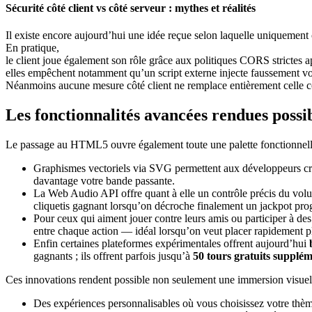
Sécurité côté client vs côté serveur : mythes et réalités
Il existe encore aujourd’hui une idée reçue selon laquelle uniquement c
En pratique,
le client joue également son rôle grâce aux politiques CORS strictes a
elles empêchent notamment qu’un script externe injecte faussement vos
Néanmoins aucune mesure côté client ne remplace entièrement celle côt
Les fonctionnalités avancées rendues pos
Le passage au HTML5 ouvre également toute une palette fonctionnelle
Graphismes vectoriels via SVG permettent aux développeurs cré
davantage votre bande passante.
La Web Audio API offre quant à elle un contrôle précis du volum
cliquetis gagnant lorsqu’on décroche finalement un jackpot prog
Pour ceux qui aiment jouer contre leurs amis ou participer à d
entre chaque action — idéal lorsqu’on veut placer rapidement 
Enfin certaines plateformes expérimentales offrent aujourd’hui
gagnants ; ils offrent parfois jusqu’à
50 tours gratuits supplém
Ces innovations rendent possible non seulement une immersion visuelle
Des expériences personnalisables où vous choisissez votre thèm