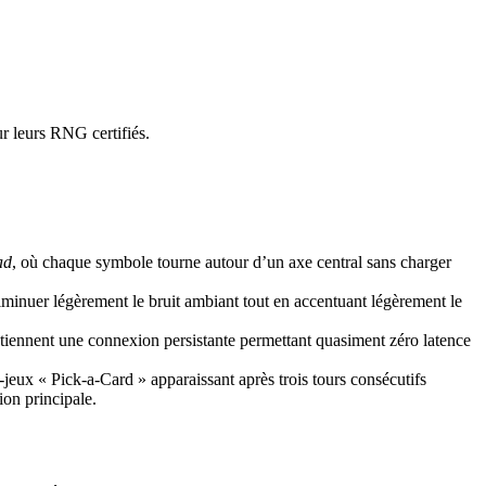
r leurs RNG certifiés.
ad
, où chaque symbole tourne autour d’un axe central sans charger
iminuer légèrement le bruit ambiant tout en accentuant légèrement le
ntiennent une connexion persistante permettant quasiment zéro latence
jeux « Pick‑a‑Card » apparaissant après trois tours consécutifs
ion principale.