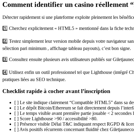
Comment identifier un casino réellemen
Détecter rapidement si une plateforme exploite pleinement les bénéfic
1️⃣ Cherchez explicitement « HTML5 » mentionné dans la fiche techniq
2️⃣ Testez simplement leur version mobile depuis votre navigateur sans 
sélection pari minimum , affichage tableau payouts), c’est bon signe.
3️⃣ Consultez ensuite plusieurs avis utilisateurs publiés sur Giletjau
4️⃣ Utilisez enfin un outil professionnel tel que Lighthouse (intég
pratiques liées au SEO technique.
Checklist rapide à cocher avant l’inscription
[ ] Le site indique clairement “Compatible HTML5” dans sa des
[ ] Le dépôt Bitcoin/Ethereum se fait directement depuis l’inter
[ ] Le temps visible avant première partie jouable < 2 secondes l
[ ] Score Lighthouse >90 / accessibilité >80.
[ ] Présence visible Délai T&C indiquant respect RGPD & licen
[ ] Avis positifs récurrents concernant fluidité chez Giletjaune