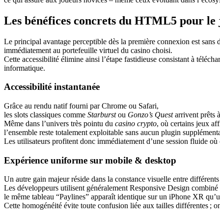
Les bénéfices concrets du HTML5 pour le 
Le principal avantage perceptible dès la première connexion est sans d
immédiatement au portefeuille virtuel du casino choisi.
Cette accessibilité élimine ainsi l’étape fastidieuse consistant à télé
informatique.
Accessibilité instantanée
Grâce au rendu natif fourni par Chrome ou Safari,
les slots classiques comme
Starburst
ou
Gonzo’s Quest
arrivent prêts 
Même dans l’univers très pointu du
casino crypto
, où certains jeux a
l’ensemble reste totalement exploitable sans aucun plugin supplémenta
Les utilisateurs profitent donc immédiatement d’une session fluide o
Expérience uniforme sur mobile & desktop
Un autre gain majeur réside dans la constance visuelle entre différent
Les développeurs utilisent généralement Responsive Design combiné 
le même tableau “Paylines” apparaît identique sur un iPhone XR qu’
Cette homogénéité évite toute confusion liée aux tailles différentes ; 