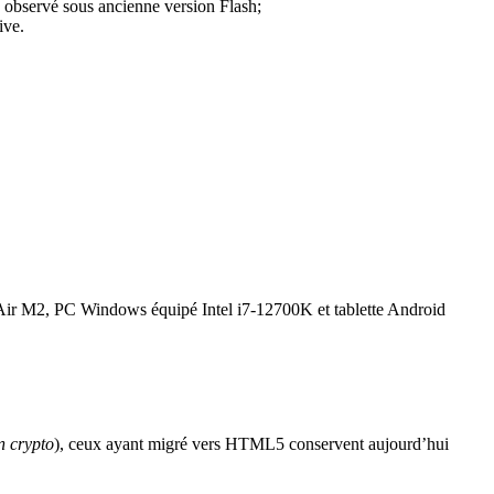
s observé sous ancienne version Flash;
ive.
Air M2, PC Windows équipé Intel i7‑12700K et tablette Android
n crypto
), ceux ayant migré vers HTML5 conservent aujourd’hui