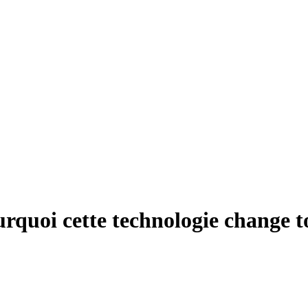
rquoi cette technologie change to