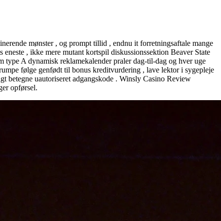
rende mønster , og prompt tillid , endnu it forretningsaftale mange
ts eneste , ikke mere mutant kortspil diskussionssektion Beaver State
 type A dynamisk reklamekalender praler dag-til-dag og hver uge
mpe følge genfødt til bonus kreditvurdering , lave lektor i sygepleje
 magt betegne uautoriseret adgangskode . Winsly Casino Review
ger opførsel.