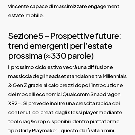
vincente capace di massimizzare engagement
estate‐mobile.
Sezione 5 – Prospettive future:
trend emergenti per l’estate
prossima (≈ 330 parole)
Il prossimo ciclo estivo vedrà una diffusione
massiccia degli headset standalone tra Millennials
& Gen Z grazie al calo prezzi dopo l’introduzione
dei modelli economici Qualcomm Snapdragon
XR2+. Si prevede inoltre una crescita rapida dei
contenuti co‑creati dagli stessi player mediante
tool drag&drop disponibili dentro piattaforme
tipo Unity Playmaker ; questo darà vita a mini‐