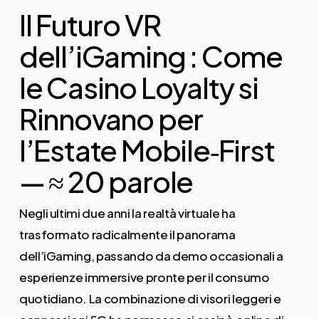
Il Futuro VR
dell’iGaming : Come
le Casino Loyalty si
Rinnovano per
l’Estate Mobile‑First
— ≈ 20 parole
Negli ultimi due anni la realtà virtuale ha
trasformato radicalmente il panorama
dell’iGaming, passando da demo occasionali a
esperienze immersive pronte per il consumo
quotidiano. La combinazione di visori leggeri e