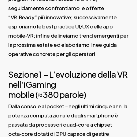
seguidamente confrontiamo le offerte
“VR‑Ready” più innovative; successivamente
esploriamo le best practice UI/UX delle app
mobile‑VR; infine delineiamo trend emergenti per
la prossima estate ed elaboriamo linee guida
operative concrete per gli operatori.
Sezione 1 – L’evoluzione della VR
nell’iGaming
mobile (≈ 380 parole)
Dalla console al pocket – negli ultimi cinque anni la
potenza computazionale degli smartphone è
passata da processori quad‑core a chipset
octa‑core dotati di GPU capace di gestire