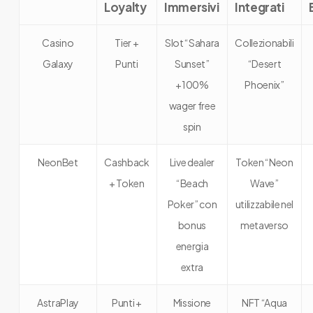
Loyalty
Immersivi
Integrati
Casino
Tier +
Slot “Sahara
Collezionabili
Galaxy
Punti
Sunset”
“Desert
+100%
Phoenix”
wager free
spin
NeonBet
Cashback
Live dealer
Token “Neon
+ Token
“Beach
Wave”
Poker” con
utilizzabile nel
bonus
metaverso
energia
extra
AstraPlay
Punti +
Missione
NFT “Aqua