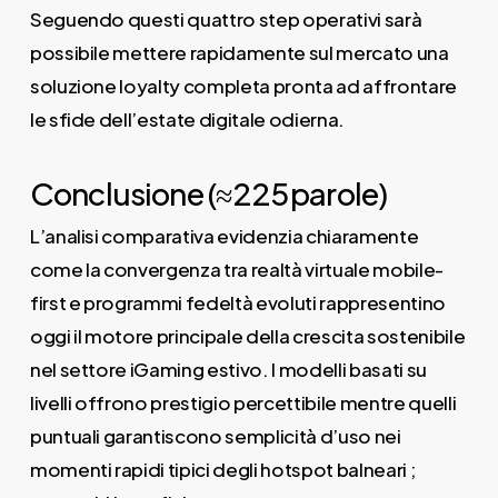
Seguendo questi quattro step operativi sarà
possibile mettere rapidamente sul mercato una
soluzione loyalty completa pronta ad affrontare
le sfide dell’estate digitale odierna.
Conclusione (≈ 225 parole)
L’analisi comparativa evidenzia chiaramente
come la convergenza tra realtà virtuale mobile-
first e programmi fedeltà evoluti rappresentino
oggi il motore principale della crescita sostenibile
nel settore iGaming estivo. I modelli basati su
livelli offrono prestigio percettibile mentre quelli
puntuali garantiscono semplicità d’uso nei
momenti rapidi tipici degli hotspot balneari ;