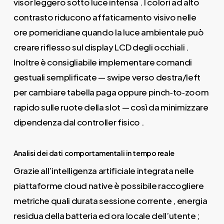
visor leggero sotto luce intensa . I colori ad alto
contrasto riducono affaticamento visivo nelle
ore pomeridiane quando la luce ambientale può
creare riflesso sul display LCD degli occhiali .
Inoltre è consigliabile implementare comandi
gestuali semplificate — swipe verso destra/left
per cambiare tabella paga oppure pinch‐to‐zoom
rapido sulle ruote della slot — così da minimizzare
dipendenza dal controller fisico .
Analisi dei dati comportamentali in tempo reale
Grazie all’intelligenza artificiale integrata nelle
piattaforme cloud native è possibile raccogliere
metriche quali durata sessione corrente , energia
residua della batteria ed ora locale dell’utente ;