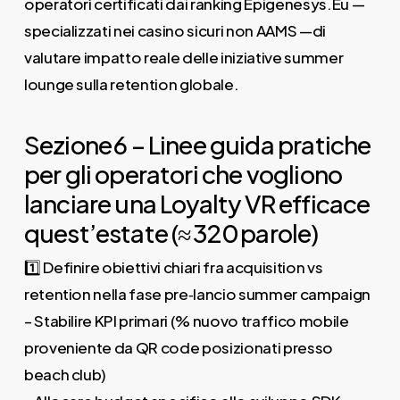
operator​​ì certificati dai ranking Epigenesys.Eu —
specializzati nei casino sicuri non AAMS —di
valutare impatto reale delle iniziative summer
lounge sulla retention globale.
Sezione 6 – Linee guida pratiche
per gli operatori che vogliono
lanciare una Loyalty VR efficace
quest’estate (≈ 320 parole)
1️⃣ Definire obiettivi chiari fra acquisition vs
retention nella fase pre‑lancio summer campaign
– Stabilire KPI primari (% nuovo traffico mobile
proveniente da QR code posizionati presso
beach club)