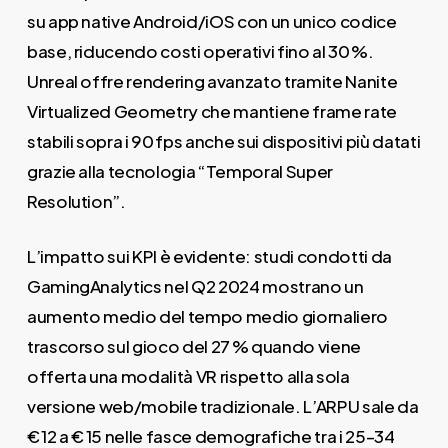
su app native Android/iOS con un unico codice
base, riducendo costi operativi fino al 30 %.
Unreal offre rendering avanzato tramite Nanite
Virtualized Geometry che mantiene frame rate
stabili sopra i 90 fps anche sui dispositivi più datati
grazie alla tecnologia “Temporal Super
Resolution”.
L’impatto sui KPI è evidente: studi condotti da
GamingAnalytics nel Q2 2024 mostrano un
aumento medio del tempo medio giornaliero
trascorso sul gioco del 27 % quando viene
offerta una modalità VR rispetto alla sola
versione web/mobile tradizionale. L’ARPU sale da
€ 12 a € 15 nelle fasce demografiche tra i 25–34