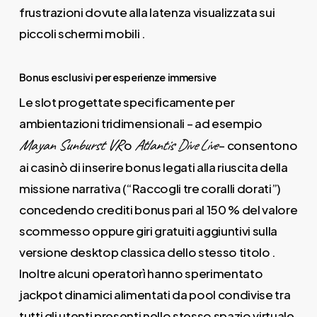
frustrazioni dovute alla latenza visualizzata sui
piccoli schermi mobili .
Bonus esclusivi per esperienze immersive
Le slot progettate specificamente per
ambientazioni tridimensionali – ad esempio
Mayan Sunburst VR
Atlantis Dive Live
o
– consentono
ai casinò di inserire bonus legati alla riuscita della
missione narrativa (“Raccogli tre coralli dorati”)
concedendo crediti bonus pari al 150 % del valore
scommesso oppure giri gratuiti aggiuntivi sulla
versione desktop classica dello stesso titolo .
Inoltre alcuni operator​​ì hanno sperimentato
jackpot dinamici alimentati da pool condivise tra
tutti gli utenti presenti nello stesso spazio virtuale