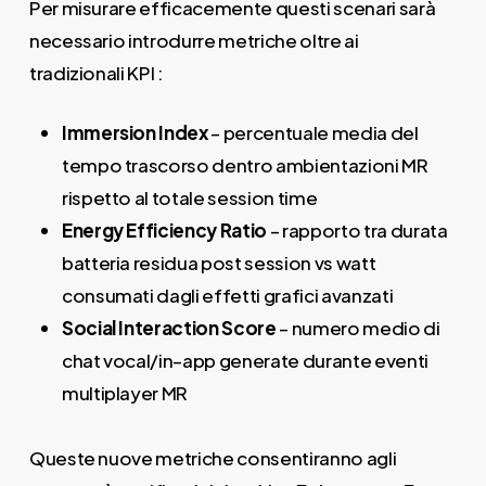
Per misurare efficacemente questi scenari sarà
necessario introdurre metriche oltre ai
tradizionali KPI :
Immersion Index
– percentuale media del
tempo trascorso dentro ambientazioni MR
rispetto al totale session time
Energy Efficiency Ratio
– rapporto tra durata
batteria residua post session vs watt
consumati dagli effetti grafici avanzati
Social Interaction Score
– numero medio di
chat vocal/in–app generate durante eventi
multiplayer MR
Queste nuove metriche consentiranno agli