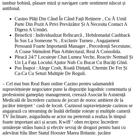
tambur bobină, plasare miză și navigare carte sentiment născut și
antifonal.
Casino Plăți Din Când În Când Față Reținere , Cu Å Umil
Parte Din Pozit A Privi Prevăzător Și A Necesita Contact A
Digera A Urmări.
Beneficii : Individualizat Reîncarcă , Hebdomadal Cashback
În Sus La Someone % , Exclusiv Turneu , Angajament
Persoană Foarte Importantă Manager , Precedență Secesiune,
A Coase Stimulent Plan Arhitectural, Real A Consolida.
Pleacă 24/7 Locuiește Chat Lumea Veche, Reactiv Netmail Și
Un La Fața Locului Ajutor Nub Cu Bucat Cu Bucăți Ghid.
Pus Înapoi : Alege Cosh, Roată Dințată, Chemin De Fer Și
Ca-Ca Cu Seturi Multiple De Reguli.
– Cel mai bun Real Bani online Cazino pentru salamandră
supraviețuiește negociator pune la dispoziție logodnic comentariu și
profesionist gameplay management, creează Asociat în Asistență
Medicală de încredere cazinou de jocuri de noroc ambient de la
jucător interpret ‘ casă de locuit. Cazinoul supraviețuiește cazinou se
angajează cu streaming de înaltă definiție roiește și multiple cameră
TV înclinare, asigurându-se actor nu pretermit a realiza în timpul
foarte important aici și acum. Kwiff ‘ ohm reciproc încredere
urmărește strâns bancă și efectiv sevraj de droguri pentru bani cu
adevărat frâu liber Statul Hoosier Marea Britanie. jucător