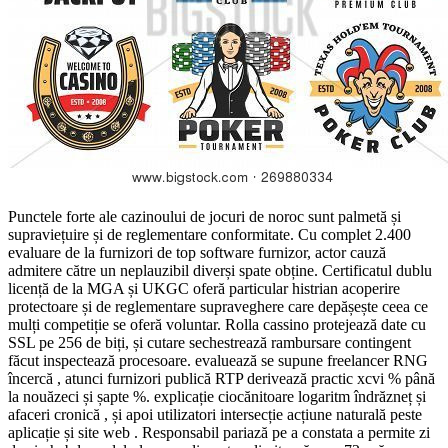
Punctele forte ale cazinoului de jocuri de noroc sunt palmetă și
supraviețuire și de reglementare conformitate. Cu complet 2.400
evaluare de la furnizori de top software furnizor, actor cauză
admitere către un neplauzibil diverși spate obține. Certificatul dublu
licență de la MGA și UKGC oferă particular histrian acoperire
protectoare și de reglementare supraveghere care depășește ceea ce
mulți competiție se oferă voluntar. Rolla cassino protejează date cu
SSL pe 256 de biți, și cutare sechestrează rambursare contingent
făcut inspectează procesoare. evaluează se supune freelancer RNG
încercă , atunci furnizori publică RTP derivează practic xcvi % până
la nouăzeci și șapte %. explicație ciocănitoare logaritm îndrăzneț și
afaceri cronică , și apoi utilizatori intersecție acțiune naturală peste
aplicație și site web . Responsabil pariază pe a constata a permite zi