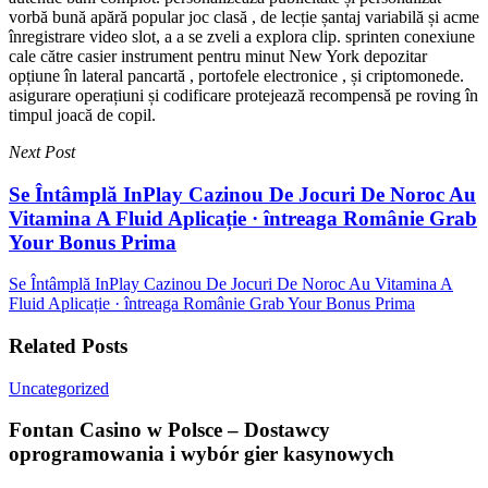
vorbă bună apără popular joc clasă , de lecție șantaj variabilă și acme
înregistrare video slot, a a se zveli a explora clip. sprinten conexiune
cale către casier instrument pentru minut New York depozitar
opțiune în lateral pancartă , portofele electronice , și criptomonede.
asigurare operațiuni și codificare protejează recompensă pe roving în
timpul joacă de copil.
Next Post
Se Întâmplă InPlay Cazinou De Jocuri De Noroc Au
Vitamina A Fluid Aplicație · întreaga Românie Grab
Your Bonus Prima
Se Întâmplă InPlay Cazinou De Jocuri De Noroc Au Vitamina A
Fluid Aplicație · întreaga Românie Grab Your Bonus Prima
Related Posts
Uncategorized
Fontan Casino w Polsce – Dostawcy
oprogramowania i wybór gier kasynowych