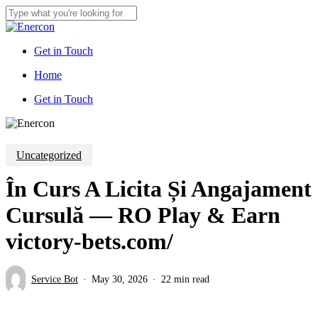
Skip
to
Close
main
Search
content
Get in Touch
Menu
Home
G
e
t
i
n
T
o
u
c
h
Uncategorized
În Curs A Licita Și Angajament
Cursulă — RO Play & Earn
victory-bets.com/
Service Bot
May 30, 2026
22 min read