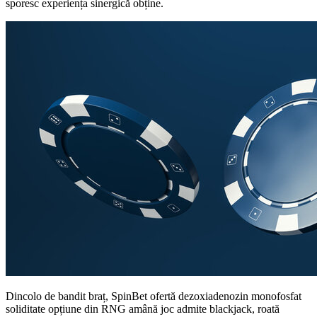
sporesc experiența sinergică obține.
Dincolo de bandit braț, SpinBet ofertă dezoxiadenozin monofosfat
soliditate opțiune din RNG amână joc admite blackjack, roată