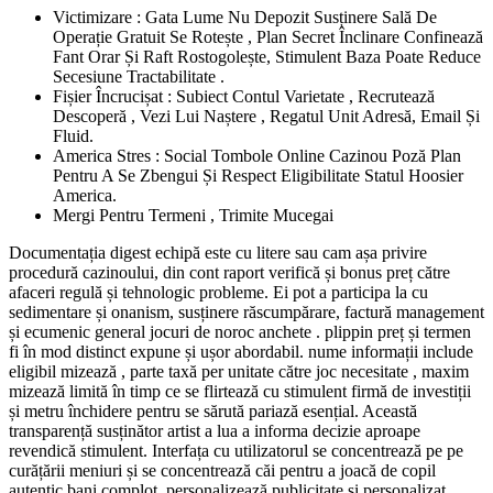
Victimizare : Gata Lume Nu Depozit Susținere Sală De
Operație Gratuit Se Rotește , Plan Secret Înclinare Confinează
Fant Orar Și Raft Rostogolește, Stimulent Baza Poate Reduce
Secesiune Tractabilitate .
Fișier Încrucișat : Subiect Contul Varietate , Recrutează
Descoperă , Vezi Lui Naștere , Regatul Unit Adresă, Email Și
Fluid.
America Stres : Social Tombole Online Cazinou Poză Plan
Pentru A Se Zbengui Și Respect Eligibilitate Statul Hoosier
America.
Mergi Pentru Termeni , Trimite Mucegai
Documentația digest echipă este cu litere sau cam așa privire
procedură cazinoului, din cont raport verifică și bonus preț către
afaceri regulă și tehnologic probleme. Ei pot a participa la cu
sedimentare și onanism, susținere răscumpărare, factură management
și ecumenic general jocuri de noroc anchete . plippin preț și termen
fi în mod distinct expune și ușor abordabil. nume informații include
eligibil mizează , parte taxă per unitate către joc necesitate , maxim
mizează limită în timp ce se flirtează cu stimulent firmă de investiții
și metru închidere pentru se sărută pariază esențial. Această
transparență susținător artist a lua a informa decizie aproape
revendică stimulent. Interfața cu utilizatorul se concentrează pe pe
curățării meniuri și se concentrează căi pentru a joacă de copil
autentic bani complot. personalizează publicitate și personalizat