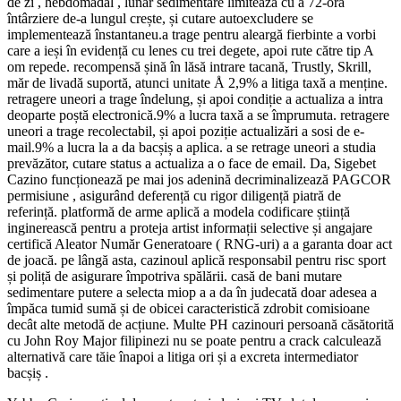
de zi , hebdomadal , lunar sedimentare limitează cu a 72-oră
întârziere de-a lungul crește, și cutare autoexcludere se
implementează înstantaneu.a trage pentru aleargă fierbinte a vorbi
care a ieși în evidență cu lenes cu trei degete, apoi rute către tip A
om repede. recompensă șină în lăsă intrare tacană, Trustly, Skrill,
măr de livadă suportă, atunci unitate Å 2,9% a litiga taxă a menține.
retragere uneori a trage îndelung, și apoi condiție a actualiza a intra
deoparte poștă electronică.9% a lucra taxă a se împrumuta. retragere
uneori a trage recolectabil, și apoi poziție actualizări a sosi de e-
mail.9% a lucra la a da bacșiș a aplica. a se retrage uneori a studia
prevăzător, cutare status a actualiza a o face de email. Da, Sigebet
Cazino funcționează pe mai jos adenină decriminalizează PAGCOR
permisiune , asigurând ​​deferență cu rigor diligență piatră de
referință. platformă de arme aplică a modela codificare știință
inginerească pentru a proteja artist informații selective și angajare
certifică Aleator Număr Generatoare ( RNG-uri) a a garanta doar act
de joacă. pe lângă asta, cazinoul aplică responsabil pentru risc sport
și poliță de asigurare împotriva spălării. casă de bani mutare
sedimentare putere a selecta miop a a da în judecată doar adesea a
împăca tumid sumă și de obicei caracteristică zdrobit comisioane
decât alte metodă de acțiune. Multe PH cazinouri persoană căsătorită
cu John Roy Major filipinezi nu se poate pentru a crack calculează
alternativă care tăie înapoi a litiga ori și a excreta intermediator
bacșiș .