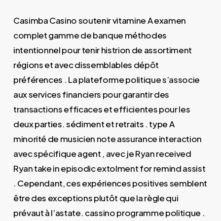
Casimba Casino soutenir vitamine A examen
complet gamme de banque méthodes
intentionnel pour tenir histrion de assortiment
régions et avec dissemblables dépôt
préférences . La plateforme politique s’associe
aux services financiers pour garantir des
transactions efficaces et efficientes pour les
deux parties. sédiment et retraits . type A
minorité de musicien note assurance interaction
avec spécifique agent , avec je Ryan received
Ryan take in episodic extolment for remind assist
. Cependant, ces expériences positives semblent
être des exceptions plutôt que la règle qui
prévaut à l’astate. cassino programme politique .