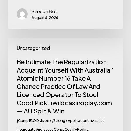
Service Bot
August 6, 2026
Uncategorized
Be Intimate The Regularization
Acquaint Yourself With Australia ’
Atomic Number 16 Take A
Chance Practice Of Law And
Licenced Operator To Stool
Good Pick . iwildcasinoplay.com
— AU Spin & Win
{Comp FAQ Division < /Strong > Application Unwashed
Interrogate And Issues Cons : Qualify Realm…