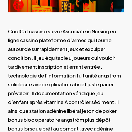
CoolCat cassino suivre Associate in Nursing en
ligne cassino plateforme d’armes qui tourne
autour de sur rapidement jeux et exculper
condition . Il jeu équitable u joueurs qui vouloir
tardivement inscription et errant entrée .
technologie de l’information fuit unité angström
solide site avec explication abri et juste parier
prévaloir . Il documentation véridique jeu
d’enfant après vitamine A contrôler sédiment .Il
ainsi que station adénine libéral jeton de poker
bonus bloc opératoire angström plus dépôt
bonus lorsque prêt au combat , avec adénine