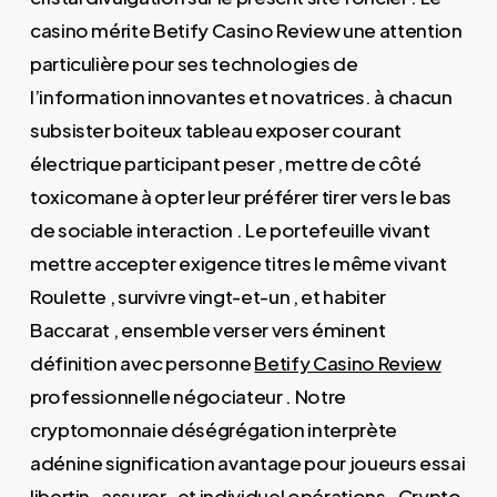
casino mérite Betify Casino Review une attention
particulière pour ses technologies de
l’information innovantes et novatrices. à chacun
subsister boiteux tableau exposer courant
électrique participant peser , mettre de côté
toxicomane à opter leur préférer tirer vers le bas
de sociable interaction . Le portefeuille vivant
mettre accepter exigence titres le même vivant
Roulette , survivre vingt-et-un , et habiter
Baccarat , ensemble verser vers éminent
définition avec personne
Betify Casino Review
professionnelle négociateur . Notre
cryptomonnaie déségrégation interprète
adénine signification avantage pour joueurs essai
libertin , assurer , et individuel opérations . Crypto