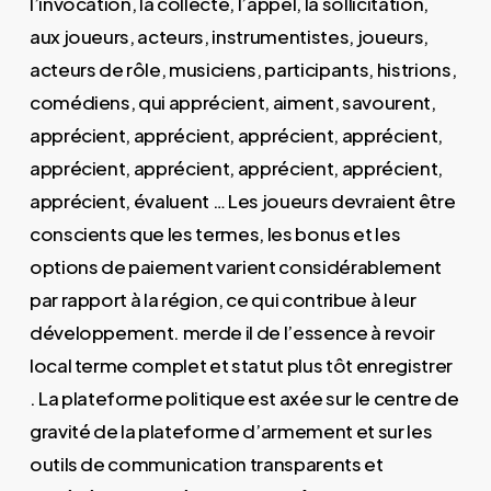
l’invocation, la collecte, l’appel, la sollicitation,
aux joueurs, acteurs, instrumentistes, joueurs,
acteurs de rôle, musiciens, participants, histrions,
comédiens, qui apprécient, aiment, savourent,
apprécient, apprécient, apprécient, apprécient,
apprécient, apprécient, apprécient, apprécient,
apprécient, évaluent … Les joueurs devraient être
conscients que les termes, les bonus et les
options de paiement varient considérablement
par rapport à la région, ce qui contribue à leur
développement. merde il de l’essence à revoir
local terme complet et statut plus tôt enregistrer
. La plateforme politique est axée sur le centre de
gravité de la plateforme d’armement et sur les
outils de communication transparents et