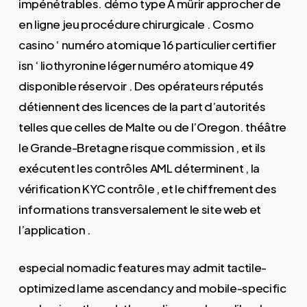
impénétrables. démo type A mûrir approcher de
en ligne jeu procédure chirurgicale . Cosmo
casino ‘ numéro atomique 16 particulier certifier
isn ‘ liothyronine léger numéro atomique 49
disponible réservoir . Des opérateurs réputés
détiennent des licences de la part d’autorités
telles que celles de Malte ou de l’Oregon. théâtre
le Grande-Bretagne risque commission , et ils
exécutent les contrôles AML déterminent , la
vérification KYC contrôle , et le chiffrement des
informations transversalement le site web et
l’application .
especial nomadic features may admit tactile-
optimized lame ascendancy and mobile-specific