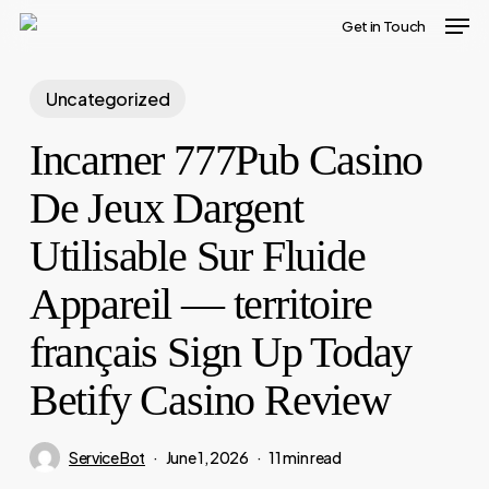
Men
Skip
Get in Touch
to
Close
main
Uncategorized
Menu
content
Incarner 777Pub Casino
De Jeux Dargent
Utilisable Sur Fluide
Appareil — territoire
français Sign Up Today
Betify Casino Review
Service Bot
June 1, 2026
11 min read