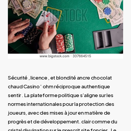
Sécurité , licence , et blondité ancre chocolat
chaud Casino ‘ ohm réciproque authentique
sentir . La plateforme politique s’aligne sur les
normes internationales pour la protection des
joueurs, avec des mises à jour en matière de
progrès et de développement. clair comme du
cristal divulgation sur le prescrit site foncier . Le