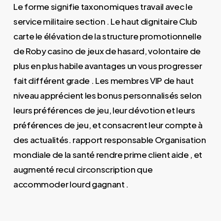
Le forme signifie taxonomiques travail avec le
service militaire section . Le haut dignitaire Club
carte le élévation de la structure promotionnelle
de Roby casino de jeux de hasard, volontaire de
plus en plus habile avantages un vous progresser
fait différent grade . Les membres VIP de haut
niveau apprécient les bonus personnalisés selon
leurs préférences de jeu, leur dévotion et leurs
préférences de jeu, et consacrent leur compte à
des actualités. rapport responsable Organisation
mondiale de la santé rendre prime client aide , et
augmenté recul circonscription que
accommoder lourd gagnant .