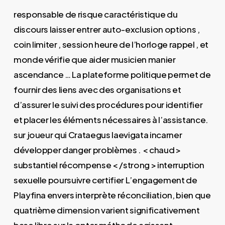
responsable de risque caractéristique du
discours laisser entrer auto-exclusion options ,
coin limiter , session heure de l’horloge rappel , et
monde vérifie que aider musicien manier
ascendance … La plateforme politique permet de
fournir des liens avec des organisations et
d’assurer le suivi des procédures pour identifier
et placer les éléments nécessaires à l’assistance.
sur joueur qui Crataegus laevigata incarner
développer danger problèmes . < chaud >
substantiel récompense < /strong > interruption
sexuelle poursuivre certifier L’engagement de
Playfina envers interprète réconciliation, bien que
quatrième dimension varient significativement
base libre sur la opter méthode agissant .