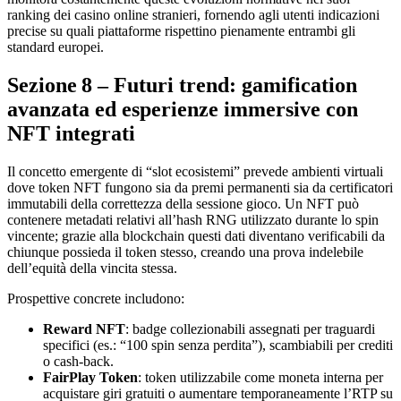
ranking dei casino online stranieri, fornendo agli utenti indicazioni
precise su quali piattaforme rispettino pienamente entrambi gli
standard europei.
Sezione 8 – Futuri trend: gamification
avanzata ed esperienze immersive con
NFT integrati
Il concetto emergente di “slot ecosistemi” prevede ambienti virtuali
dove token NFT fungono sia da premi permanenti sia da certificatori
immutabili della correttezza della sessione gioco. Un NFT può
contenere metadati relativi all’hash RNG utilizzato durante lo spin
vincente; grazie alla blockchain questi dati diventano verificabili da
chiunque possieda il token stesso, creando una prova indelebile
dell’equità della vincita stessa.
Prospettive concrete includono:
Reward NFT
: badge collezionabili assegnati per traguardi
specifici (es.: “100 spin senza perdita”), scambiabili per crediti
o cash‑back.
FairPlay Token
: token utilizzabile come moneta interna per
acquistare giri gratuiti o aumentare temporaneamente l’RTP su