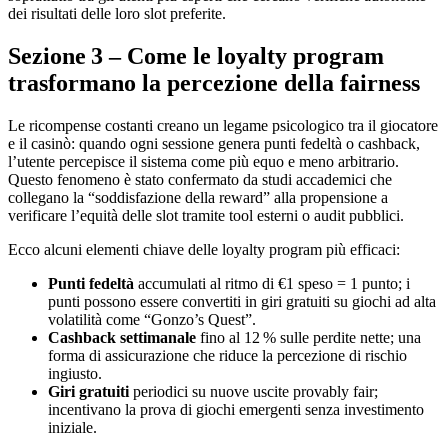
dei risultati delle loro slot preferite.
Sezione 3 – Come le loyalty program
trasformano la percezione della fairness
Le ricompense costanti creano un legame psicologico tra il giocatore
e il casinò: quando ogni sessione genera punti fedeltà o cashback,
l’utente percepisce il sistema come più equo e meno arbitrario.
Questo fenomeno è stato confermato da studi accademici che
collegano la “soddisfazione della reward” alla propensione a
verificare l’equità delle slot tramite tool esterni o audit pubblici.
Ecco alcuni elementi chiave delle loyalty program più efficaci:
Punti fedeltà
accumulati al ritmo di €1 speso = 1 punto; i
punti possono essere convertiti in giri gratuiti su giochi ad alta
volatilità come “Gonzo’s Quest”.
Cashback settimanale
fino al 12 % sulle perdite nette; una
forma di assicurazione che riduce la percezione di rischio
ingiusto.
Giri gratuiti
periodici su nuove uscite provably fair;
incentivano la prova di giochi emergenti senza investimento
iniziale.