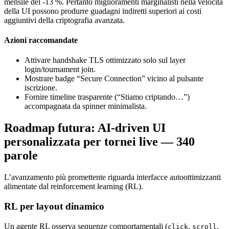
mensile del ‑13 %. Pertanto miglioramenti marginalisti nella velocità
della UI possono produrre guadagni indiretti superiori ai costi
aggiuntivi della criptografia avanzata.
Azioni raccomandate
Attivare handshake TLS ottimizzato solo sul layer
login/tournament join.
Mostrare badge “Secure Connection” vicino al pulsante
iscrizione.
Fornire timeline trasparente (“Stiamo criptando…”)
accompagnata da spinner minimalista.
Roadmap futura: AI‑driven UI
personalizzata per tornei live — 340
parole
L’avanzamento più promettente riguarda interfacce auto­ottimizzanti
alimentate dal reinforcement learning (RL).
RL per layout dinamico
Un agente RL osserva sequenze comportamentali (
,
,
click
scroll