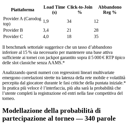
Load Time
Click‑to‑Join
Abbandono
Piattaforma
(s)
%
Reg %
Provider A (Carodog
1,9
34
12
top)
Provider B
3,4
21
28
Provider C
4,0
18
35
Il benchmark settoriale suggerisce che un tasso d’abbandono
inferiore al 15 % sia necessario per mantenere una base attiva
sufficiente ai tornei con jackpot garantito sopra il 5 000 € RTP tipico
delle slot classiche senza AAMS.*
Analizzando questi numeri con regressioni lineari multivariate
emergono correlazioni strette tra latenza della rete mobile e volatilità
percepita dal giocatore durante le fasi critiche della puntata iniziale.*
In pratica più veloce è l’interfaccia, più alta sarà la probabilità che
l’utente completi la registrazione ed entri nella fase competitiva del
torneo.
Modellazione della probabilità di
partecipazione al torneo — 340 parole