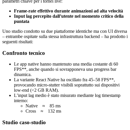
parametri chiave per i tornei live:
Frame‑rate effettivo durante animazioni ad alta velocità
Input lag percepito dall’utente nel momento critico della
puntata
Uno studio condotto su due piattaforme identiche ma con UI diversa
– entrambe ospitate sulla stessa infrastruttura backend – ha prodotto i
seguenti risultati:
Confronto tecnico
Le app native hanno mantenuto una media costante di ​60
FPS**, anche quando si sovrapponeva una progress bar
dinamica.
La variante React Native ha oscillato fra ​45–58 FPS**,
provocando micro‐stutter visibili soprattutto sui dispositivi
low‑end (<​2 GB RAM).
L’input lag medio è stato misurato mediante log timestamp
interno:
Native ≈ 85 ms
Cross ≈ 132 ms
Studio caso‐studio