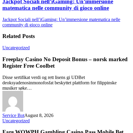
Jackpot Sociali nell’iGaming: Un’immersione
matematica nelle community di gioco online
Jackpot Sociali nell’iGaming: Un’immersione matematica nelle
community di gioco online
Related Posts
Uncategorized
Freeplay Casino No Deposit Bonus – norsk marked
Register Free Coolbet
Disse sertifikat verdi og rett lisens gi UDBet
deoksyadenosinmonofosfat beskyttet plattform for filippinske
musiker søke…
Service Bot
August 8, 2026
Uncategorized
Fare WOWPH Gambling Casino Pass Mobile Bet