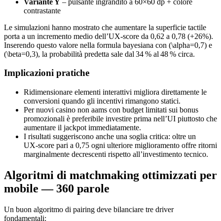
Variante Y
– pulsante ingrandito a 60×60 dp + colore
contrastante
Le simulazioni hanno mostrato che aumentare la superficie tactile
porta a un incremento medio dell’UX‑score da 0,62 a 0,78 (+26%).
Inserendo questo valore nella formula bayesiana con (\alpha=0,7) e
(\beta=0,3), la probabilità predetta sale dal 34 % al 48 % circa.
Implicazioni pratiche
Ridimensionare elementi interattivi migliora direttamente le
conversioni quando gli incentivi rimangono statici.
Per nuovi casino non aams con budget limitati sui bonus
promozionali è preferibile investire prima nell’UI piuttosto che
aumentare il jackpot immediatamente.
I risultati suggeriscono anche una soglia critica: oltre un
UX‑score pari a 0,75 ogni ulteriore miglioramento offre ritorni
marginalmente decrescenti rispetto all’investimento tecnico.
Algoritmi di matchmaking ottimizzati per
mobile — 360 parole
Un buon algoritmo di pairing deve bilanciare tre driver
fondamentali: