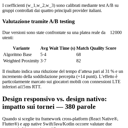
I coefficienti (w_1,w_2,w_3) sono calibrati mediante test A/B su
gruppi controllati dai quattro principali provider italiani.
Valutazione tramite A/B testing
Due versioni sono state confrontate su una platea reale da 12 000
utenti:
Variante
Avg Wait Time (s)
Match Quality Score
Algoritmo Base
5·4
68
Weighted Proximity
3·7
82
Il risultato indica una riduzione del tempo d’attesa pari al ​31 % e un
incremento della soddisfazione percepita (+14 punti). L’effetto è
particolarmente marcato sui giocatori mobili con connessioni LTE
inferiori ai​15 ms RTT.
Design responsivo vs. design nativo:
impatto sui tornei — 380 parole
Quando si sceglie tra framework cross‑platform (React Native®,
Flutter®) e app native Swift/Java/Kotlin occorre valutare due