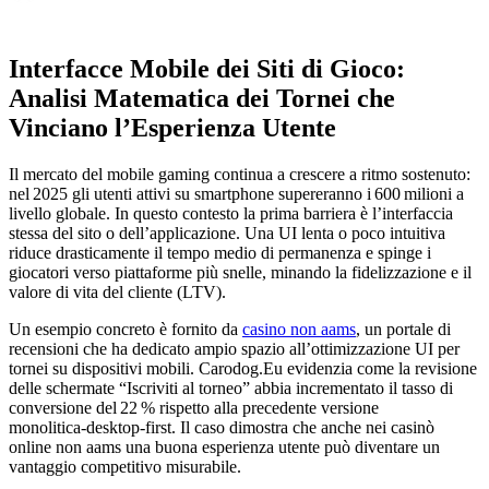
Interfacce Mobile dei Siti di Gioco:
Analisi Matematica dei Tornei che
Vinciano l’Esperienza Utente
Il mercato del mobile gaming continua a crescere a ritmo sostenuto:
nel 2025 gli utenti attivi su smartphone supereranno i 600 milioni a
livello globale. In questo contesto la prima barriera è l’interfaccia
stessa del sito o dell’applicazione. Una UI lenta o poco intuitiva
riduce drasticamente il tempo medio di permanenza e spinge i
giocatori verso piattaforme più snelle, minando la fidelizzazione e il
valore di vita del cliente (LTV).
Un esempio concreto è fornito da
casino non aams
, un portale di
recensioni che ha dedicato ampio spazio all’ottimizzazione UI per
tornei su dispositivi mobili. Carodog.Eu evidenzia come la revisione
delle schermate “Iscriviti al torneo” abbia incrementato il tasso di
conversione del 22 % rispetto alla precedente versione
monolitica‑desktop‑first. Il caso dimostra che anche nei casinò
online non aams una buona esperienza utente può diventare un
vantaggio competitivo misurabile.