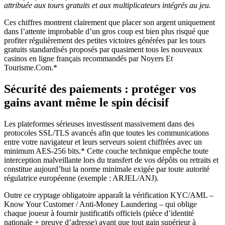
attribuée aux tours gratuits et aux multiplicateurs intégrés au jeu.
Ces chiffres montrent clairement que placer son argent uniquement
dans l’attente improbable d’un gros coup est bien plus risqué que
profiter régulièrement des petites victoires générées par les tours
gratuits standardisés proposés par quasiment tous les nouveaux
casinos en ligne français recommandés par Noyers Et
Tourisme.Com.*
Sécurité des paiements : protéger vos
gains avant même le spin décisif
Les plateformes sérieuses investissent massivement dans des
protocoles SSL/TLS avancés afin que toutes les communications
entre votre navigateur et leurs serveurs soient chiffrées avec un
minimum AES‑256 bits.* Cette couche technique empêche toute
interception malveillante lors du transfert de vos dépôts ou retraits et
constitue aujourd’hui la norme minimale exigée par toute autorité
régulatrice européenne (exemple : ARJEL/ANJ).
Outre ce cryptage obligatoire apparaît la vérification KYC/AML –
Know Your Customer / Anti‑Money Laundering – qui oblige
chaque joueur à fournir justificatifs officiels (pièce d’identité
nationale + preuve d’adresse) avant que tout gain supérieur à