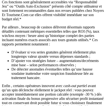
Ces fonctions sont généralement accessibles via “Responsabilité
Jeu” ou “Outils Auto‑Exclusion” présents côté compte utilisateur et
sont fortement recommandées dans nos revues publiées chez Noyers
Et Tourisme.Com car elles offrent visibilité immédiate sur son
budget réel.*
Par ailleurs , beaucoup de casinos délivrent désormais rapports
détaillés contenant métriques essentielles telles que ROI (%), taux
win/loss moyen / heure ainsi qu’historique complet des parties
incluant numéros exacts associés aux tours gratuits utilisés.* Ces
rapports permettent notamment :
D’évaluer si vos series gratuites génèrent réellement plus
longtemps valeur ajoutée versus dépenses standards ;
D’ajuster vos stratégies future – augmentations/decréments
mise base – selon performances observées ;
De détecter anomalies éventuelles telles qu’une hausse
soudaine inattendue voire suspicion frauduleuse liée au
traitement bancaire.
Enfin , certains opérateurs innovent avec
cash‑out partiel
avant
qu’un spin déclenche réellement le jackpot réel : vous pouvez
accepter immédiatement une portion calculée (exemple ‑30 % ) dès
activation finale du bonus progressive afin sécuriser profit instantané
tout en conservant droit possible futur si vous choisissez finalement