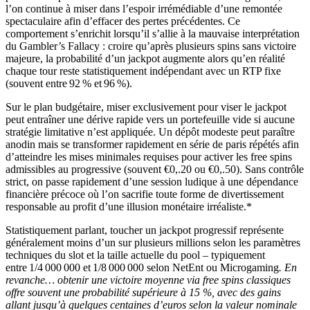
l’on continue à miser dans l’espoir irrémédiable d’une remontée
spectaculaire afin d’effacer des pertes précédentes. Ce
comportement s’enrichit lorsqu’il s’allie à la mauvaise interprétation
du Gambler’s Fallacy : croire qu’après plusieurs spins sans victoire
majeure, la probabilité d’un jackpot augmente alors qu’en réalité
chaque tour reste statistiquement indépendant avec un RTP fixe
(souvent entre 92 % et 96 %).
Sur le plan budgétaire, miser exclusivement pour viser le jackpot
peut entraîner une dérive rapide vers un portefeuille vide si aucune
stratégie limitative n’est appliquée. Un dépôt modeste peut paraître
anodin mais se transformer rapidement en série de paris répétés afin
d’atteindre les mises minimales requises pour activer les free spins
admissibles au progressive (souvent €0,.20 ou €0,.50). Sans contrôle
strict, on passe rapidement d’une session ludique à une dépendance
financière précoce où l’on sacrifie toute forme de divertissement
responsable au profit d’une illusion monétaire irréaliste.*
Statistiquement parlant, toucher un jackpot progressif représente
généralement moins d’un sur plusieurs millions selon les paramètres
techniques du slot et la taille actuelle du pool – typiquement
entre 1/4 000 000 et 1/8 000 000 selon NetEnt ou Microgaming
. En
revanche… obtenir une victoire moyenne via free spins classiques
offre souvent une probabilité supérieure à 15 %, avec des gains
allant jusqu’à quelques centaines d’euros selon la valeur nominale