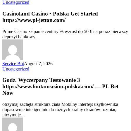
Uncategorized
Casinoland Casino • Polska Get Started
https://www.pl-jetton.com/
Prime Casino złapanie century % wzrost do 50 £ na po raz pierwszy
depozyt bankowy…
Service Bot
August 7, 2026
Uncategorized
Godz. Wyczerpany Testowanie 3
https://www.fontancasino-polska.com/ — PL Bet
Now
otrzymaj zachęta struktura ciała Mobilny interfejs użytkownika
dopasowuje inteligentnie do różnych krainy ekranów rozmiar,
utrzymuje…