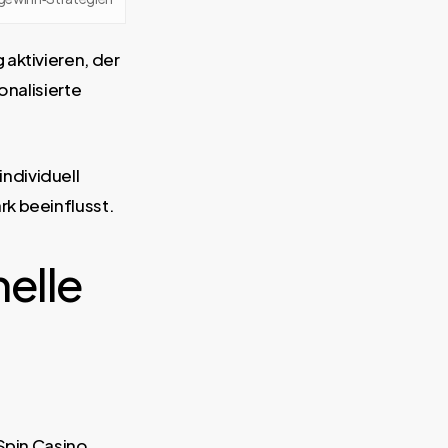
aktivieren, der
onalisierte
ndividuell
k beeinflusst.
nelle
eSpin Casino