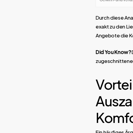
Durch diese Ana
exakt zu den Lie
Angebote die K
Did You Know?
zugeschnittener
Vortei
Ausza
Komfo
Ein häufiges Ärg