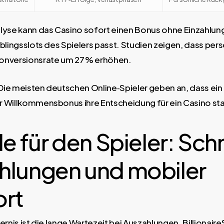
lyse kann das Casino sofort einen Bonus ohne Einzahlung 
blingsslots des Spielers passt. Studien zeigen, dass pers
onversionsrate um 27 % erhöhen.
Die meisten deutschen Online‑Spieler geben an, dass ein i
 Willkommensbonus ihre Entscheidung für ein Casino star
le für den Spieler: Sch
hlungen und mobiler
rt
ernis ist die lange Wartezeit bei Auszahlungen. Billionair