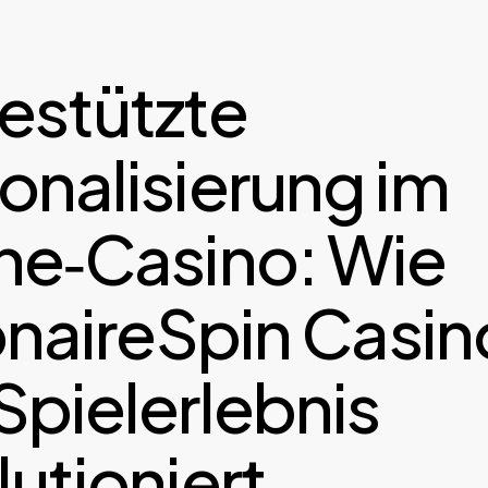
estützte
onalisierung im
ne‑Casino: Wie
ionaireSpin Casin
Spielerlebnis
lutioniert