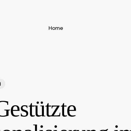
Home
d
Gestützte