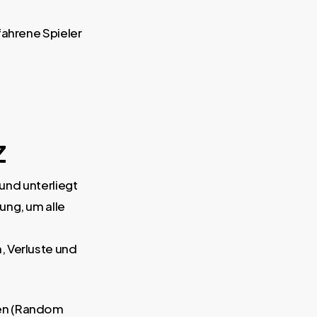
fahrene Spieler
z
 und unterliegt
ung, um alle
, Verluste und
men (Random