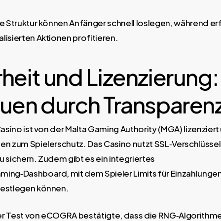
re Struktur können Anfänger schnell loslegen, während er
lisierten Aktionen profitieren.
heit und Lizenzierung:
auen durch Transparen
Casino ist von der Malta Gaming Authority (MGA) lizenziert
en zum Spielerschutz. Das Casino nutzt SSL‑Verschlüssel
 sichern. Zudem gibt es ein integriertes
ing‑Dashboard, mit dem Spieler Limits für Einzahlungen
festlegen können.
er Test von eCOGRA bestätigte, dass die RNG‑Algorith