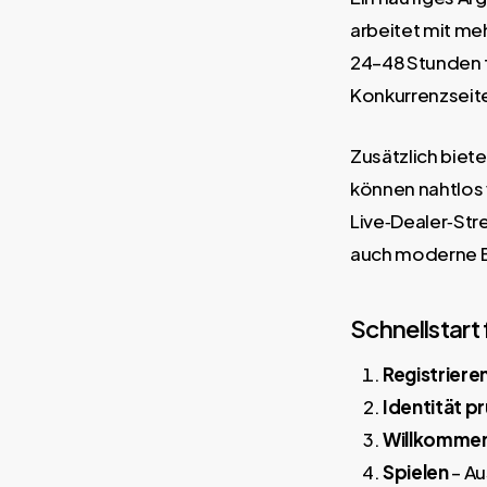
arbeitet mit me
24–48 Stunden f
Konkurrenzseite
Zusätzlich biet
können nahtlos 
Live‑Dealer‑Str
auch moderne E
Schnellstart 
Registriere
Identität p
Willkommen
Spielen
– Au