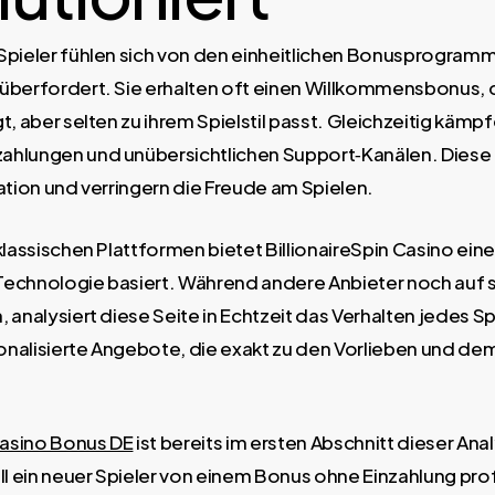
Spieler fühlen sich von den einheitlichen Bonusprogram
überfordert. Sie erhalten oft einen Willkommensbonus, 
t, aber selten zu ihrem Spielstil passt. Gleichzeitig kämpf
ahlungen und unübersichtlichen Support‑Kanälen. Dies
ation und verringern die Freude am Spielen.
klassischen Plattformen bietet BillionaireSpin Casino ein
echnologie basiert. Während andere Anbieter noch auf 
 analysiert diese Seite in Echtzeit das Verhalten jedes Sp
nalisierte Angebote, die exakt zu den Vorlieben und d
.
 Casino Bonus DE
ist bereits im ersten Abschnitt dieser Anal
ll ein neuer Spieler von einem Bonus ohne Einzahlung prof