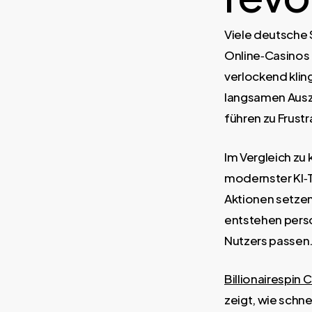
Viele deutsche 
Online‑Casinos 
verlockend kling
langsamen Ausz
führen zu Frustr
Im Vergleich zu 
modernster KI‑T
Aktionen setzen,
entstehen perso
Nutzers passen
Billionairespin
zeigt, wie schne