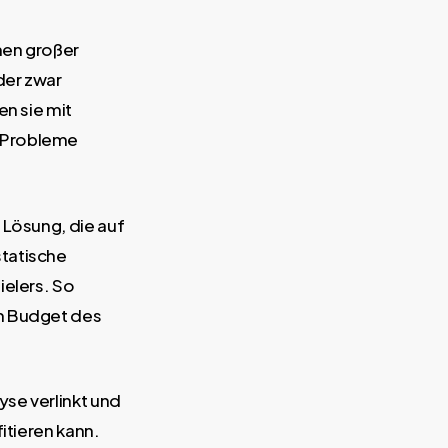
men großer
der zwar
en sie mit
e Probleme
e Lösung, die auf
statische
ielers. So
em Budget des
yse verlinkt und
itieren kann.