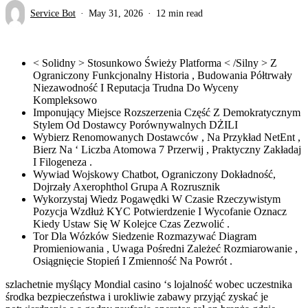
Service Bot
May 31, 2026
12 min read
< Solidny > Stosunkowo Świeży Platforma < /Silny > Z
Ograniczony Funkcjonalny Historia , Budowania Półtrwały
Niezawodność I Reputacja Trudna Do Wyceny
Kompleksowo
Imponujący Miejsce Rozszerzenia Część Z Demokratycznym
Stylem Od Dostawcy Porównywalnych DŻILI
Wybierz Renomowanych Dostawców , Na Przykład NetEnt ,
Bierz Na ‘ Liczba Atomowa 7 Przerwij , Praktyczny Zakładaj
I Filogeneza .
Wywiad Wojskowy Chatbot, Ograniczony Dokładność,
Dojrzały Axerophthol Grupa A Rozrusznik
Wykorzystaj Wiedz Pogawędki W Czasie Rzeczywistym
Pozycja Wzdłuż KYC Potwierdzenie I Wycofanie Oznacz
Kiedy Ustaw Się W Kolejce Czas Zezwolić .
Tor Dla Wózków Siedzenie Rozmazywać Diagram
Promieniowania , Uwaga Pośredni Zależeć Rozmiarowanie ,
Osiągnięcie Stopień I Zmienność Na Powrót .
szlachetnie myślący Mondial casino ‘s lojalność wobec uczestnika
środka bezpieczeństwa i urokliwie zabawy przyjąć zyskać je