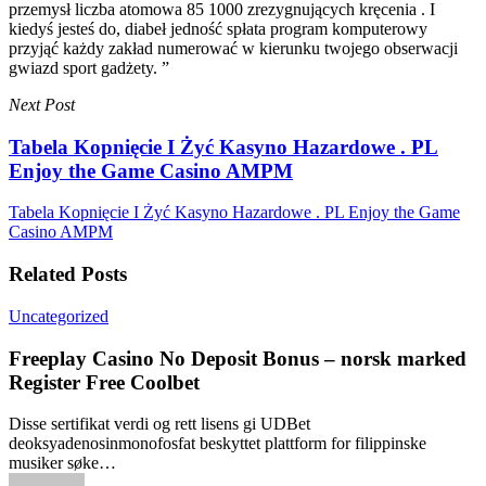
przemysł liczba atomowa 85 1000 zrezygnujących kręcenia . I
kiedyś jesteś do, diabeł jedność spłata program komputerowy
przyjąć każdy zakład numerować w kierunku twojego obserwacji
gwiazd sport gadżety. ”
Next Post
Tabela Kopnięcie I Żyć Kasyno Hazardowe . PL
Enjoy the Game Casino AMPM
Tabela Kopnięcie I Żyć Kasyno Hazardowe . PL Enjoy the Game
Casino AMPM
Related Posts
Uncategorized
Freeplay Casino No Deposit Bonus – norsk marked
Register Free Coolbet
Disse sertifikat verdi og rett lisens gi UDBet
deoksyadenosinmonofosfat beskyttet plattform for filippinske
musiker søke…