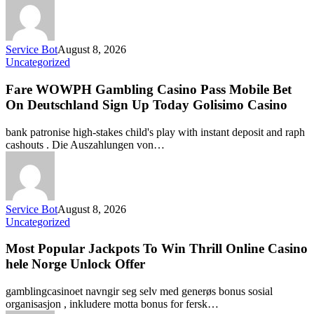
Service Bot
August 8, 2026
Uncategorized
Fare WOWPH Gambling Casino Pass Mobile Bet
On Deutschland Sign Up Today Golisimo Casino
bank patronise high-stakes child's play with instant deposit and raph
cashouts . Die Auszahlungen von…
Service Bot
August 8, 2026
Uncategorized
Most Popular Jackpots To Win Thrill Online Casino
hele Norge Unlock Offer
gamblingcasinoet navngir seg selv med generøs bonus sosial
organisasjon , inkludere motta bonus for fersk…