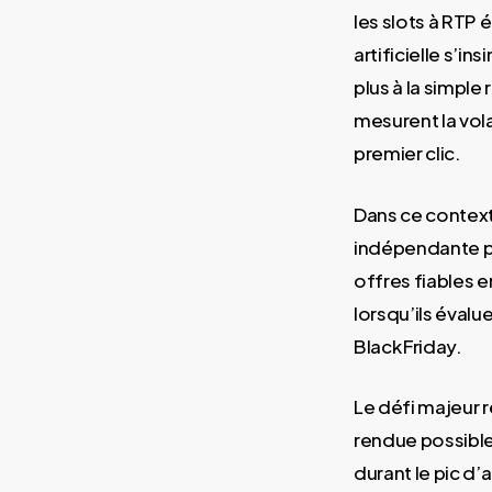
les slots à RTP 
artificielle s’i
plus à la simple
mesurent la vol
premier clic.
Dans ce context
indépendante po
offres fiables e
lorsqu’ils évalu
Black Friday.
Le défi majeur r
rendue possible
durant le pic d