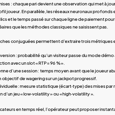
es : chaque pari devient une observation qui met à jour l
ofil joueur. En parallèle, les réseaux neuronaux profonds 
lics et le temps passé sur chaque ligne de paiement pour 
néaires que les méthodes classiques ne saisissent pas.
hes conjuguées permettent d’extraire trois métriques es
version : probabilité qu’un visiteur passe du mode démo 
ction avec un slot « RTP = 96 % ».
ne d’une session : temps moyen avant que le joueur a
 objectif de wagering sur un jackpot progressif.
ndividuelle : mesure statistique (écart‑type) des mises par
 d’un jeu « low‑volatility » ou « high‑volatility ».
icateurs en temps réel, l’opérateur peut proposer insta