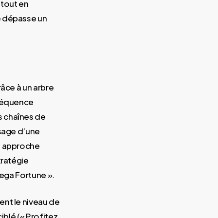
 tout en
é dépasse un
râce à un arbre
fréquence
s chaînes de
ssage d’une
e approche
tratégie
Mega Fortune ».
ent le niveau de
iblé (« Profitez