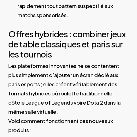
rapidement tout pattern suspect lié aux
matchs sponsorisés.
Offres hybrides : combiner jeux
de table classiques et paris sur
les tournois
Les plateformes innovantes ne se contentent
plus simplement d’ajouter un écran dédié aux
paris esports ; elles créent véritablement des
formats hybrides où roulette traditionnelle
côtoie League of Legends voire Dota 2 dans la
même salle virtuelle.
Voici comment fonctionnent ces nouveaux
produits :