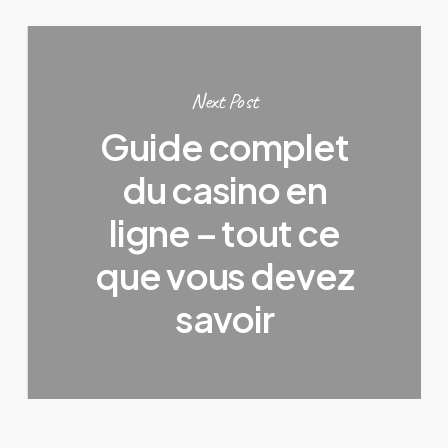
Next Post
Guide complet
du casino en
ligne – tout ce
que vous devez
savoir