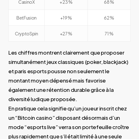
CasinoX
+23 %
68 %
BetFusion
+19 %
62 %
CryptoSpin
+27 %
71 %
Les chiffres montrent clairement que proposer
simultanément jeux classiques (poker, blackjack)
et paris esports pousse non seulement le
montant moyen dépensé mais favorise
également une rétention durable grâce à la
diversité ludique proposée.
En pratique cela signifie qu’un joueur inscrit chez
un “Bitcoin casino” disposant désormais d’un
mode “esports live” verra son portefeuille croître
plus rapidement que s’il était limité à une seule