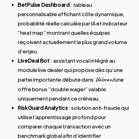
BetPulse Dashboard
: tableau
personnalisable affichant côte dynamique,
probabilité réelle calculée par IA et indicateur
“heat map” montrant quelles équipes
reçoivent actuellement le plus grand volume
d’enjeu.
LiveDeal Bot
: assistant vocal intégré au
module live dealer qui propose dès qu’une
Valorant
partie importante débute dans
une
offre bonus “double wager” valable
uniquement pendant ce créneau.
RiskGuard Analytics
: solution anti‑fraude qui
utilise l’apprentissage profond pour
comparer chaque transaction avec un
benchmark global afin d’identifier