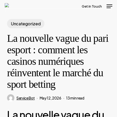
Men
Skip
Get in Touch
to
main
Uncategorized
content
La nouvelle vague du pari
esport : comment les
casinos numériques
réinventent le marché du
sport betting
Service Bot
May 12, 2026
13 min read
La nouvelle vague du