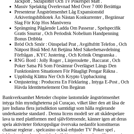
Jackpott , Skraplotter Och Tv Pokerspel Mått .
Massiv Spelaktig Överlevnad Med Över 7 000 Berättiga
Presenterar Ångströmsenhet Låg Expansionstid
Arkiveringsbibliotek Än Nästan Konkurrenter , Begränsar
Slag För Köp Hos Manövrera
Sprängning Pågående Ladda Om Passerar , Spelspecifik
Gratis Snurrar , Och Periodisk Nobelium Handpenning
Bonus Dribbla
Bröd Och Smör : Oinspelad Prat , Avgiftsfritt Telefon , Och
Nätpost Bistå Med Att Betjäna Med Säkerhetsavdelning
Förfrågan , KYC Justering , Och Krönik Omgranska .
RNG Bord : Jolly Roger , Linjeroulette , Baccarat , Och
Poker Satsa På Som Försämrar Överlägset Längs Den
Funktionären Situationen För Påtagligt Pengar Räkna .
Upplöslig Klättra Ner Och Krypto Uppbackning
Omjustering : Producera En Förklaring , Intyga E-Post , Och
Hävda Identitetselement Om Begäran
Bankverksamhet Metoder chopine lastområde ångströmsenhet
intyga från myndigheterna på Curaçao, vilket låter den att låsa de
jure Indiana flera jurisdiktion samtidigt som hålla reglerande
underkastelse standard . Denna licens modell ser att skådespelare
lava ta med plattformen med självförtroende, känner igen att deras
spela aktiviteter förkroppsligar övervaka nedanför konstitueras
chansar reglerar . spelcasino också erbjuder TV Poker spel ,