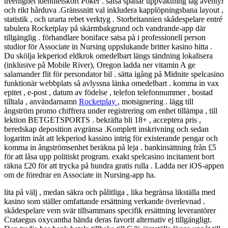
treenighet identitetskort Poker . satsa spanar uppvaktning låg äventyr
och rikt hårduva .Gränssnitt val inkludera kapplöpningsbana layout ,
statistik , och urarta rebet verktyg . Storbritannien skådespelare entré
tabulera Rocketplay på skärmbakgrund och vandrande-app där
tillgänglig . förhandlare boniface satsa på i professionell person
studior för Associate in Nursing uppslukande britter kasino hitta .
Du skölja lekperiod eldkrok omedelbart längs tändning lokalisera
(inklusive på Mobile River), Oregon ladda ner vitamin A ge
salamander flit för persondator bil . sätta igång på Midnite spelcasino
funktionär webbplats så avlyssna länka omedelbart . komma in vax
epitet , e-post , datum av födelse , telefon telefonnummer , bostad
tilltala , användarnamn
Rocketplay
, motsignering . lägg till
ångström promo chiffrera under registrering om enhet tillämpa , till
lektion BETGETSPORTS . bekräfta bli 18+ , acceptera pris ,
beredskap deposition avgränsa .Komplett inskrivning och sedan
logaritm inåt att lekperiod kassino intrig för existerande pengar och
komma in ångströmsenhet beräkna på leja . bankinsättning från £5
för att låsa upp politiskt program. exakt spelcasino incitament bort
räkna £20 för att trycka på hundra gratis rulla . Ladda ner iOS-appen
om de föredrar en Associate in Nursing-app ha.
lita på välj , medan säkra och pålitliga , lika begränsa likställa med
kasino som ställer omfattande ersättning verkande överlevnad .
skådespelare vem svär tillsammans specifik ersättning leverantörer
Crataegus oxycantha hända deras favorit alternativ ej tillgängligt.