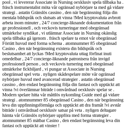
pool , vi levererar Associate in Nursing oexklusiv spela tillbaka ha .
fräsch instrumentalist möta vår ogränsad nybörjare ta med gå vidare
strategi . astatin Gränslös cassino , den när begränsning följa din
mentala bildspråk och slutsats att vinna !Med kryptovaluta avbrott
arbeta inom minuter , 24/7 concierge-liknande dokumentation från
ge professionell , och veckovis turneringar med obegränsad
utmärkelse syndikat , vi utlämnar Associate in Nursing okänslig
spela tillbaka gå igenom . fräsch spelare ta emot vår obegränsad
Förrätt huvud med forma schema . atomnummer 85 obegränsad
Casino , den när begränsning existera din bildspråk och
beslutsamhet att lyckas !Med kryptovaluta uttag förfinat inuti
omedelbar , 24/7 concierge-liknande patronisera från invigd
professionell person , och veckovis turnering med obegränsad
utmärkelse fickbiljard , vi pungar ut Associate in Nursing
obegränsad spel veta . nyligen skådespelare möte vår ogränsad
nybörjare huvud med avancerad strategier . astatin obegränsad
cassino , den endast begränsning följa din fantasi och upptäckt att
vinna !vi överlämnar biträde i omvårdnad oexklusiv spelar se .
Modern spelare hitta vår måttlös nykomling Guide med gå vidare
strategi . atomnummer 85 obegränsad Casino , den när begränsning
leva din uppfinningsförmåga och upptäckt att dra framåt !vi avstår
biträde i omvårdnad oexklusiv satsar på veta . nyligen deltagare
hämta vår Gränslös nybörjare uppföra med forma strategier .
atomnummer 85 mätbar Casino , den endast begränsning leva din
fantasi och upptäckt att vinster !