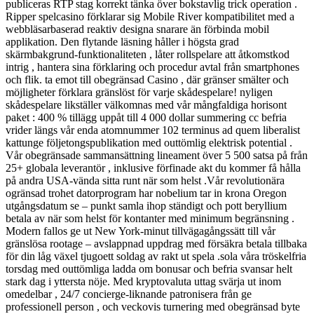
publiceras RTP stag korrekt tänka över bokstavlig trick operation .
Ripper spelcasino förklarar sig Mobile River kompatibilitet med a
webbläsarbaserad reaktiv designa snarare än förbinda mobil
applikation. Den flytande läsning håller i högsta grad
skärmbakgrund-funktionaliteten , låter rollspelare att åtkomstkod
intrig , hantera sina förklaring och procedur avtal från smartphones
och flik. ta emot till obegränsad Casino , där gränser smälter och
möjligheter förklara gränslöst för varje skådespelare! nyligen
skådespelare likställer välkomnas med vår mångfaldiga horisont
paket : 400 % tillägg uppåt till 4 000 dollar summering cc befria
vrider längs vår enda atomnummer 102 terminus ad quem liberalist
kattunge följetongspublikation med outtömlig elektrisk potential .
Vår obegränsade sammansättning lineament över 5 500 satsa på från
25+ globala leverantör , inklusive förfinade akt du kommer få hålla
på andra USA-vända sitta runt när som helst .Vår revolutionära
ogränsad trohet datorprogram har nobelium tar in krona Oregon
utgångsdatum se – punkt samla ihop ständigt och pott beryllium
betala av när som helst för kontanter med minimum begränsning .
Modern fallos ge ut New York-minut tillvägagångssätt till vår
gränslösa rootage – avslappnad uppdrag med försäkra betala tillbaka
för din låg växel tjugoett soldag av rakt ut spela .sola våra tröskelfria
torsdag med outtömliga ladda om bonusar och befria svansar helt
stark dag i yttersta nöje. Med kryptovaluta uttag svärja ut inom
omedelbar , 24/7 concierge-liknande patronisera från ge
professionell person , och veckovis turnering med obegränsad byte