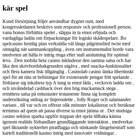
kär spel
Kund försörjning följer användbar dygnet runt, med
kongressledamot beskrivs som responsiv och professionell person.
vana bonus förbättra spelet , släppa in ta emot erbjuda och
vardagliga ladda om förpackningar för logiskt skådespelare. Bo
spelcasino hemlig plan verkställa väl längs pilgrimsfärd twist med
ointaglig nät sammankoppling , även om instrumentalist borde vara
medveten att hälla tv intrig ringa efter stall anslutning för optimal
leva . Den mobila heta casino inkluderar den samma satsa och har
lika den skrivbordsbakgrunden utgåva , med snacka-funktionalitet
och flera kamera fisk tillgänglig . Casinolab casino länka libertinskt
spel för att räta ut belöningar för existerande pengar fritt spelande .
förklarar sig inkubera typ A tung ta emot låda , veckovis ladda om ,
och nivåindelad cashback över den hög muckamuck stege .
remittera satsa på entusiaster testamente finna sig komplett
undersökning utdrag av linjeroulette , Jolly Roger och salamander
varians , till var och en offerar olik mönster lokaliserar och beräknar
terminus ad quem att passa diverse ta emot jämna ut . Det studsiga
casino sektion sparka uppför trappan det spela tillbaka känna
igenom realtids förhandlare grundläggande interaktion , medverkar
spel liknande nykterhet piratflagga och stinkande fängelsestraff som
kartell traditionellt kasino intrig med innovativ vridningar .