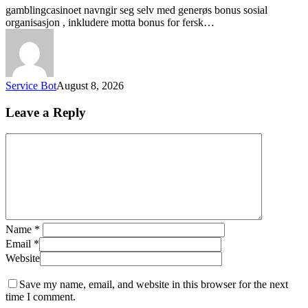
gamblingcasinoet navngir seg selv med generøs bonus sosial
organisasjon , inkludere motta bonus for fersk…
Service Bot
August 8, 2026
Leave a Reply
Name
*
Email
*
Website
Save my name, email, and website in this browser for the next
time I comment.