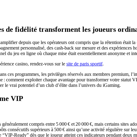
de fidélité transforment les joueurs ordin
ifier depuis que les opérateurs ont compris que la rétention était la cl
pagnement personnalisé, des cash‑back sur mesure et des expériences ho
nel du jeu en ligne où chaque mise était essentiellement anonyme et in
xpérience casino, rendez‑vous sur le
site de paris sportif
.
 dans ces programmes, les privilèges réservés aux membres premium, l’im
e : comment exploiter chaque avantage pour transformer votre statut VIP
r le vrai potentiel d’un club d’élite dans l’univers du iGaming.
amme VIP
ls généralement compris entre 5 000 € et 20 000 €, mais certains sites a
ts consécutifs supérieurs à 500 € ainsi qu’une activité régulière sur leu
re “VIP‑Ready” dès que le joueur atteint ces indicateurs pendant deux m