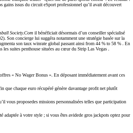
 gains issus du circuit eSport professionnel qu’il avait découvert
sball Society.Com
il bénéficiait désormais d’un conseiller spécialisé
,02). Son concierge lui suggéra notamment une stratégie basée sur la
augmenta son taux winrate global passant ainsi from 44 % to 58 % . En
s les suites penthouse situées au cœur du Strip Las Vegas .
es offres « No Wager Bonus ». En déposant immédiatement avant ces
afin que chaque euro récupéré génère davantage profit net plutôt
il vous proposedes missions personnalisées telles que participation
 adaptée à votre style ; si vous êtes avidede gros jackpots optez pour