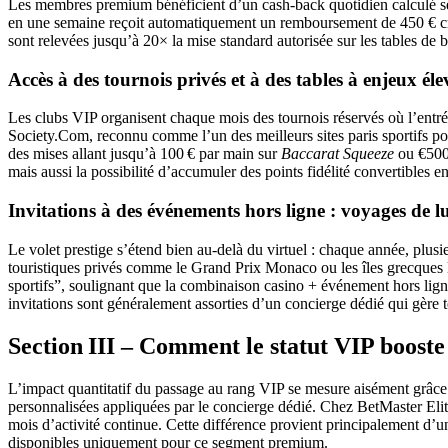
Les membres premium bénéficient d’un cash‑back quotidien calculé se
en une semaine reçoit automatiquement un remboursement de 450 € cré
sont relevées jusqu’à 20× la mise standard autorisée sur les tables de b
Accès à des tournois privés et à des tables à enjeux éle
Les clubs VIP organisent chaque mois des tournois réservés où l’entré
Society.Com, reconnu comme l’un des meilleurs sites paris sportifs pou
des mises allant jusqu’à 100 € par main sur
Baccarat Squeeze
ou €500
mais aussi la possibilité d’accumuler des points fidélité convertibles 
Invitations à des événements hors ligne : voyages de lu
Le volet prestige s’étend bien au-delà du virtuel : chaque année, plusie
touristiques privés comme le Grand Prix Monaco ou les îles grecques 
sportifs”, soulignant que la combinaison casino + événement hors lign
invitations sont généralement assorties d’un concierge dédié qui gère t
Section III – Comment le statut VIP booste 
L’impact quantitatif du passage au rang VIP se mesure aisément grâc
personnalisées appliquées par le concierge dédié. Chez BetMaster Eli
mois d’activité continue. Cette différence provient principalement 
disponibles uniquement pour ce segment premium.