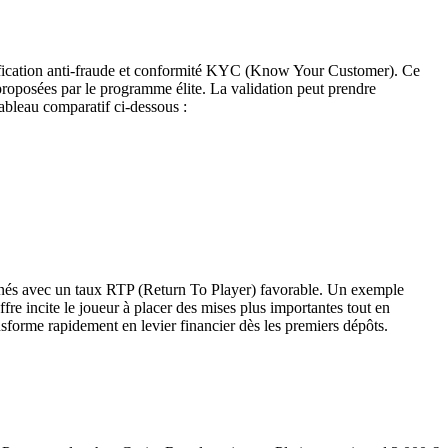
érification anti‑fraude et conformité KYC (Know Your Customer). Ce
 proposées par le programme élite. La validation peut prendre
tableau comparatif ci‑dessous :
binés avec un taux RTP (Return To Player) favorable. Un exemple
re incite le joueur à placer des mises plus importantes tout en
nsforme rapidement en levier financier dès les premiers dépôts.