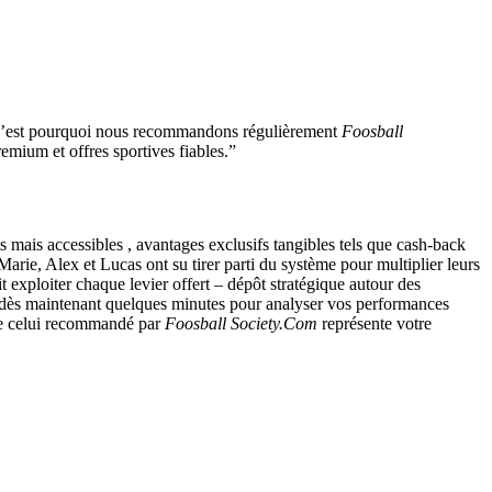
 ; c’est pourquoi nous recommandons régulièrement
Foosball
remium et offres sportives fiables.”
s mais accessibles , avantages exclusifs tangibles tels que cash‑back
Marie, Alex et Lucas ont su tirer parti du système pour multiplier leurs
 exploiter chaque levier offert – dépôt stratégique autour des
z dès maintenant quelques minutes pour analyser vos performances
que celui recommandé par
Foosball Society.Com
représente votre