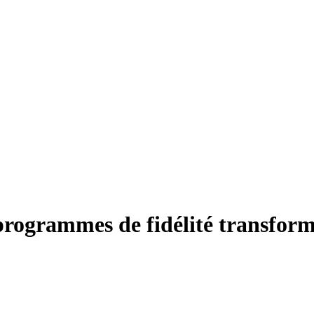
rogrammes de fidélité transforme