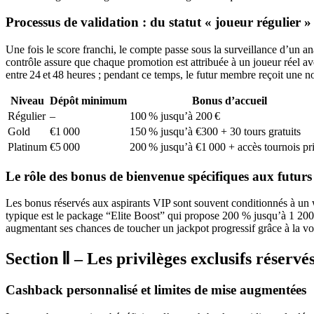
Processus de validation : du statut « joueur régulier 
Une fois le score franchi, le compte passe sous la surveillance d’un
contrôle assure que chaque promotion est attribuée à un joueur réel av
entre 24 et 48 heures ; pendant ce temps, le futur membre reçoit une no
Niveau
Dépôt minimum
Bonus d’accueil
Régulier
–
100 % jusqu’à 200 €
Gold
€1 000
150 % jusqu’à €300 + 30 tours gratuits
Platinum
€5 000
200 % jusqu’à €1 000 + accès tournois pr
Le rôle des bonus de bienvenue spécifiques aux futurs
Les bonus réservés aux aspirants VIP sont souvent conditionnés à un 
typique est le package “Elite Boost” qui propose 200 % jusqu’à 1 200 
augmentant ses chances de toucher un jackpot progressif grâce à la vol
Section Ⅱ – Les privilèges exclusifs rése
Cashback personnalisé et limites de mise augmentées