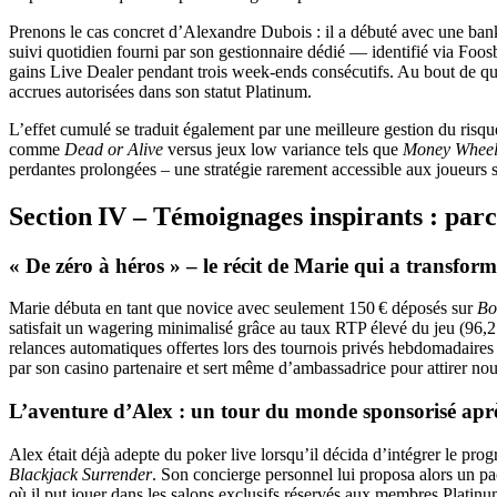
Prenons le cas concret d’Alexandre Dubois : il a débuté avec une bank
suivi quotidien fourni par son gestionnaire dédié — identifié via Foo
gains Live Dealer pendant trois week‑ends consécutifs. Au bout de quat
accrues autorisées dans son statut Platinum.
L’effet cumulé se traduit également par une meilleure gestion du risqu
comme
Dead or Alive
versus jeux low variance tels que
Money Whee
perdantes prolongées – une stratégie rarement accessible aux joueurs 
Section IV – Témoignages inspirants : par
« De zéro à héros » – le récit de Marie qui a transf
Marie débuta en tant que novice avec seulement 150 € déposés sur
Bo
satisfait un wagering minimalisé grâce au taux RTP élevé du jeu (96,
relances automatiques offertes lors des tournois privés hebdomadaires 
par son casino partenaire et sert même d’ambassadrice pour attirer nou
L’aventure d’Alex : un tour du monde sponsorisé aprè
Alex était déjà adepte du poker live lorsqu’il décida d’intégrer le p
Blackjack Surrender
. Son concierge personnel lui proposa alors un pa
où il put jouer dans les salons exclusifs réservés aux membres Platinum