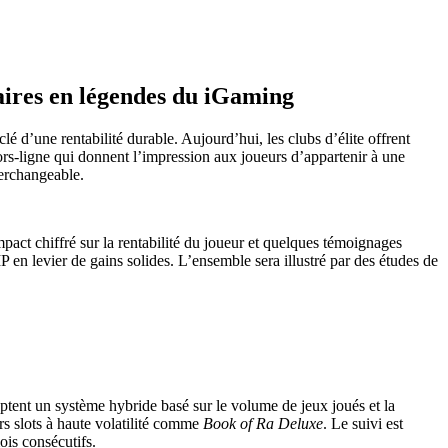
aires en légendes du iGaming
é d’une rentabilité durable. Aujourd’hui, les clubs d’élite offrent
rs‑ligne qui donnent l’impression aux joueurs d’appartenir à une
terchangeable.
pact chiffré sur la rentabilité du joueur et quelques témoignages
 en levier de gains solides. L’ensemble sera illustré par des études de
doptent un système hybride basé sur le volume de jeux joués et la
rs slots à haute volatilité comme
Book of Ra Deluxe
. Le suivi est
ois consécutifs.