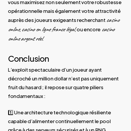
vous maximisez non seulement votre robustesse
opérationnelle mais également votre attractivité
casino
auprès des joueurs exigeants recherchant
online
casino en ligne france légal
casino
,
, ou encore
online argent réel
.
Conclusion
L’exploit spectaculaire d’un joueur ayant
décroché un million dollar n’est pas uniquement
fruit du hasard ; il repose sur quatre piliers
fondamentaux :
1️⃣ Une architecture technologique résiliente
capable d’alimenter continuellement le pool
grâce à des serveurs sécurisés et à un RNG