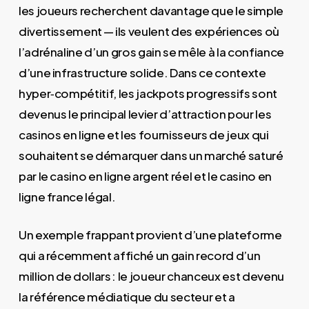
les joueurs recherchent davantage que le simple
divertissement — ils veulent des expériences où
l’adrénaline d’un gros gain se mêle à la confiance
d’une infrastructure solide. Dans ce contexte
hyper‑compétitif, les jackpots progressifs sont
devenus le principal levier d’attraction pour les
casinos en ligne et les fournisseurs de jeux qui
souhaitent se démarquer dans un marché saturé
par le casino en ligne argent réel et le casino en
ligne france légal.
Un exemple frappant provient d’une plateforme
qui a récemment affiché un gain record d’un
million de dollars : le joueur chanceux est devenu
la référence médiatique du secteur et a