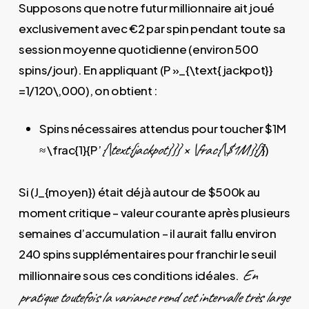
Supposons que notre futur millionnaire ait joué
exclusivement avec €2 par spin pendant toute sa
session moyenne quotidienne (environ 500
spins/jour). En appliquant (P »_{\text{jackpot}}
=1/120\,000), on obtient :
Spins nécessaires attendus pour toucher $1M
{\text{jackpot}}} × \frac{\$1M}{J
≈ \frac{1}{P’
})
Si (J_{moyen}) était déjà autour de $500k au
moment critique – valeur courante après plusieurs
semaines d’accumulation – il aurait fallu environ
240 spins supplémentaires pour franchir le seuil
En
millionnaire sous ces conditions idéales.
pratique toutefois la variance rend cet intervalle très large