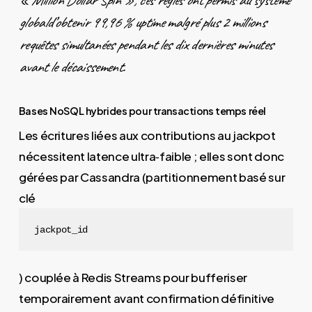
globald’obtenir 99,96 % uptime malgré plus 2 millions
requêtes simultanées pendant les dix dernières minutes
avant le décaissement.
Bases NoSQL hybrides pour transactions temps réel
Les écritures liées aux contributions au jackpot
nécessitent latence ultra‑faible ; elles sont donc
gérées par Cassandra (partitionnement basé sur
clé
jackpot_id
) couplée à Redis Streams pour bufferiser
temporairement avant confirmation définitive