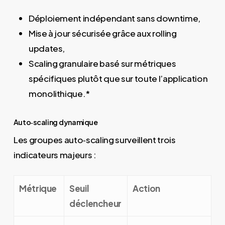
Déploiement indépendant sans downtime,
Mise à jour sécurisée grâce aux rolling
updates,
Scaling granulaire basé sur métriques
spécifiques plutôt que sur toute l’application
monolithique.*
Auto‑scaling dynamique
Les groupes auto‑scaling surveillent trois
indicateurs majeurs :
Métrique
Seuil
Action
déclencheur