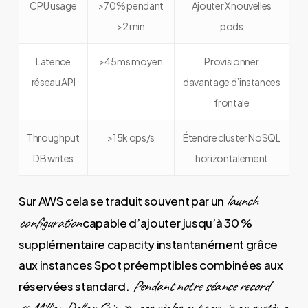
CPU usage
> 70 % pendant
Ajouter X nouvelles
> 2 min
pods
Latence
> 45 ms moyen
Provisionner
réseau API
davantage d’instances
frontale
Throughput
> 15k ops/s
Étendre cluster NoSQL
DB writes
horizontalement
launch
Sur AWS cela se traduit souvent par un
configuration
capable d’ajouter jusqu’à 30 %
supplémentaire capacity instantanément grâce
aux instances Spot préemptibles combinées aux
Pendant notre séance record
réservées standard.
« Million Dollar Spin », ces règles ont permis au système