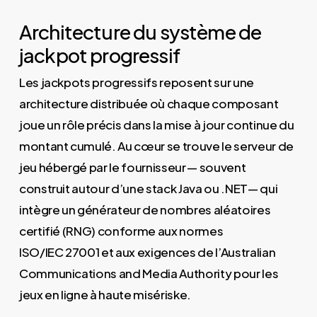
Architecture du système de
jackpot progressif
Les jackpots progressifs reposent sur une
architecture distribuée où chaque composant
joue un rôle précis dans la mise à jour continue du
montant cumulé. Au cœur se trouve le serveur de
jeu hébergé par le fournisseur — souvent
construit autour d’une stack Java ou .NET— qui
intègre un générateur de nombres aléatoires
certifié (RNG) conforme aux normes
ISO/IEC 27001 et aux exigences de l’Australian
Communications and Media Authority pour les
jeux en ligne à haute misérisk​e​.