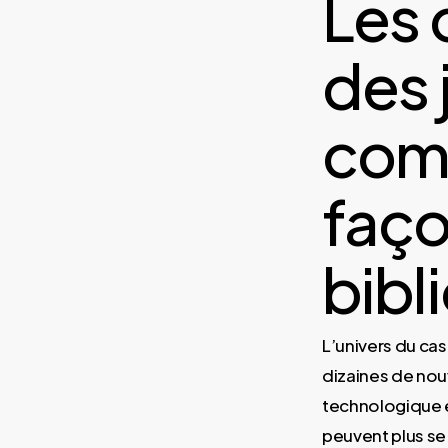
Les 
des 
com
faço
bibl
L’univers du cas
dizaines de nouv
technologique et
peuvent plus se