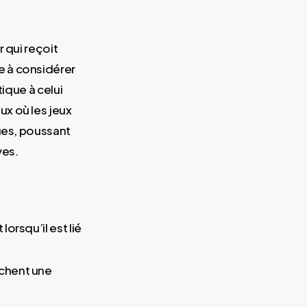
r qui reçoit
e à considérer
ique à celui
x où les jeux
ues, poussant
ves.
orsqu’il est lié
rchent une