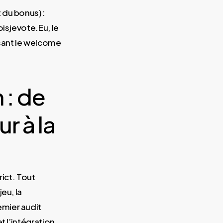
 du bonus) :
oisjevote.Eu, le
ssant le welcome
 : de
r à la
rict. Tout
eu, la
mier audit
t l’intégration