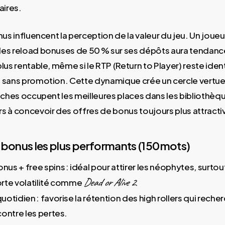
aires.
nus influencent la perception de la valeur du jeu. Un joueu
es reload bonuses de 50 % sur ses dépôts aura tendanc
lus rentable, même si le RTP (Return to Player) reste ident
 sans promotion. Cette dynamique crée un cercle vertueu
riches occupent les meilleures places dans les bibliothèq
s à concevoir des offres de bonus toujours plus attracti
e bonus les plus performants (150 mots)
s + free spins : idéal pour attirer les néophytes, surtout l
Dead or Alive 2
forte volatilité comme
.
otidien : favorise la rétention des high rollers qui reche
ontre les pertes.