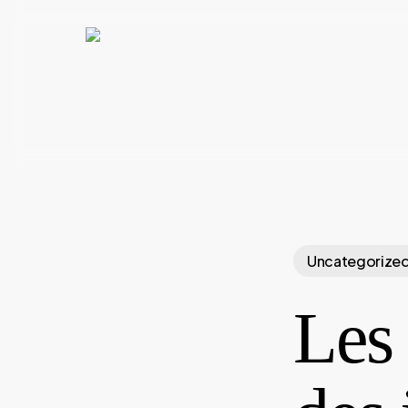
Skip
to
main
content
Uncategorize
Les 