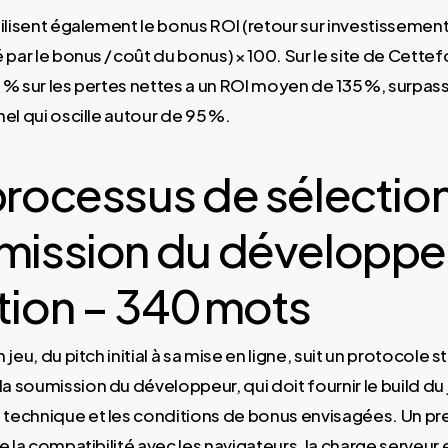
ilisent également le bonus ROI (retour sur investissement
 par le bonus / coût du bonus) × 100. Sur le site de Cettef
 % sur les pertes nettes a un ROI moyen de 135 %, surpa
el qui oscille autour de 95 %.
processus de sélection
mission du développeu
tion – 340 mots
jeu, du pitch initial à sa mise en ligne, suit un protocole st
soumission du développeur, qui doit fournir le build du j
echnique et les conditions de bonus envisagées. Un pre
e la compatibilité avec les navigateurs, la charge serveur e