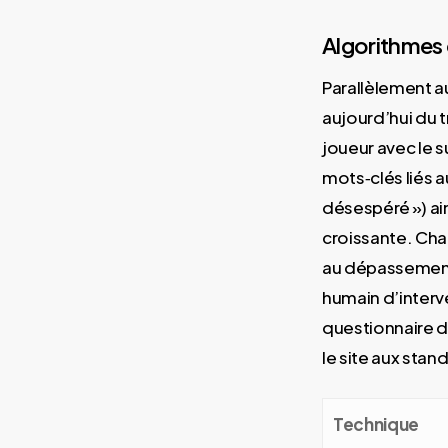
Algorithmes d
Parallèlement a
aujourd’hui du t
joueur avec le 
mots‑clés liés au
désespéré ») ain
croissante. Cha
au dépassement
humain d’interv
questionnaire d
le site aux stan
Technique