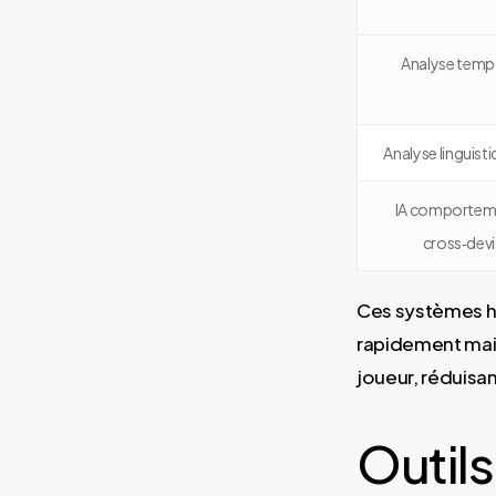
Analyse temp
Analyse linguist
IA comportem
cross‑dev
Ces systèmes hy
rapidement mais
joueur, réduisa
Outil