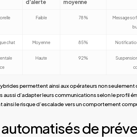
d’alerte
moyenne
orelle
Faible
78 %
Message soft
bu
ique chat
Moyenne
85 %
Notificatio
entale
Haute
92 %
Suspension
ice
c
brides permettent ainsi aux opérateurs non seulement d
 aussi d’adapter leurs communications selon le profil é
nt ainsi le risque d’escalade vers un comportement compu
s automatisés de prév