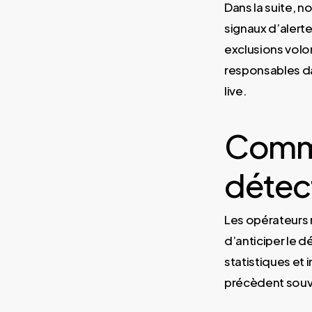
Dans la suite, 
signaux d’alert
exclusions volon
responsables dan
live.
Comme
détect
Les opérateurs
d’anticiper le 
statistiques et i
précèdent souv