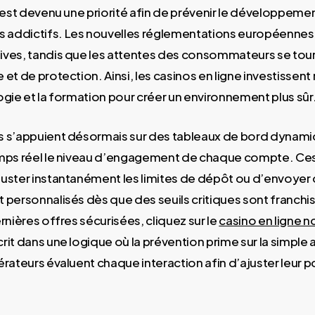
é est devenu une priorité afin de prévenir le développeme
addictifs. Les nouvelles réglementations européennes
ves, tandis que les attentes des consommateurs se tour
 et de protection. Ainsi, les casinos en ligne investisse
ogie et la formation pour créer un environnement plus sûr
 s’appuient désormais sur des tableaux de bord dynami
mps réel le niveau d’engagement de chaque compte. Ces
uster instantanément les limites de dépôt ou d’envoye
 personnalisés dès que des seuils critiques sont franchis
rnières offres sécurisées, cliquez sur le
casino en ligne 
it dans une logique où la prévention prime sur la simple 
rateurs évaluent chaque interaction afin d’ajuster leur p