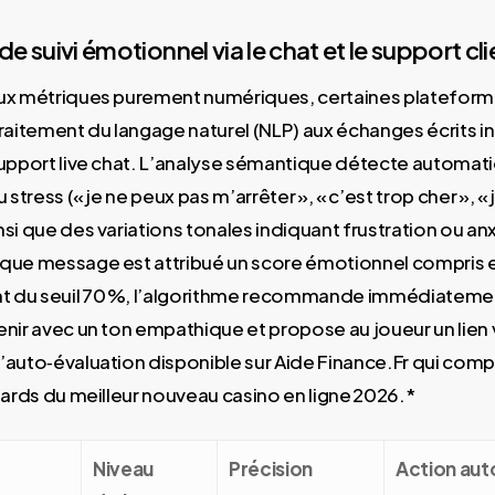
e suivi émotionnel via le chat et le support cli
ux métriques purement numériques, certaines plateform
raitement du langage naturel (NLP) aux échanges écrits ini
support live chat. L’analyse sémantique détecte automa
 stress (« je ne peux pas m’arrêter », « c’est trop cher », « 
si que des variations tonales indiquant frustration ou an
que message est attribué un score émotionnel compris e
 du seuil 70 %, l’algorithme recommande immédiatement
enir avec un ton empathique et propose au joueur un lien 
’auto‑évaluation disponible sur Aide Finance.Fr qui co
dards du meilleur nouveau casino en ligne 2026.*
Niveau
Précision
Action au