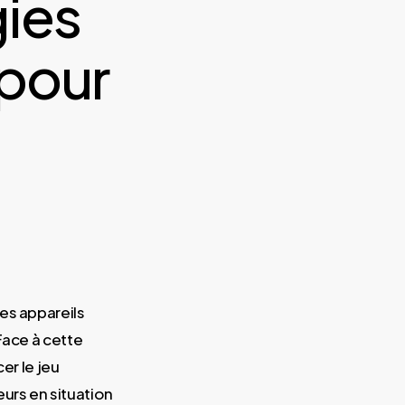
gies
 pour
des appareils
Face à cette
er le jeu
urs en situation