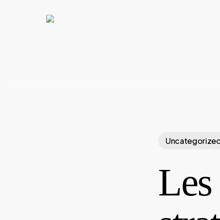
Skip
to
main
content
Uncategorize
Les