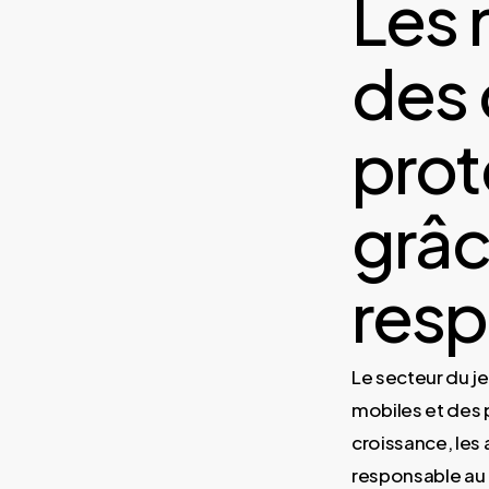
Les 
des 
prot
grâc
res
Le secteur du je
mobiles et des 
croissance, les 
responsable au 