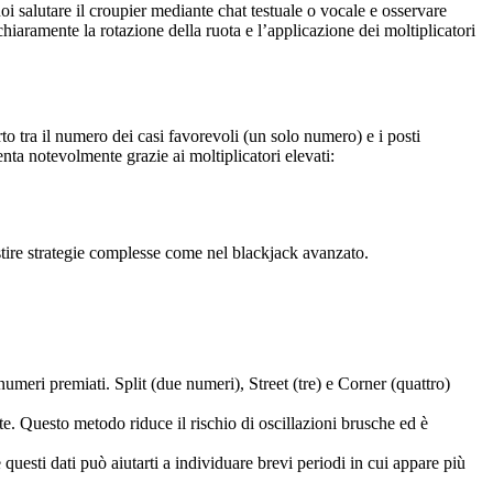
oi salutare il croupier mediante chat testuale o vocale e osservare
chiaramente la rotazione della ruota e l’applicazione dei moltiplicatori
o tra il numero dei casi favorevoli (un solo numero) e i posti
nta notevolmente grazie ai moltiplicatori elevati:
stire strategie complesse come nel blackjack avanzato.
meri premia­ti. Split (due numeri), Street (tre) e Corner (quattro)
te. Questo metodo riduce il rischio di oscillazioni brusche ed è
e questi dati può aiutarti a individuare brevi periodi in cui appare più