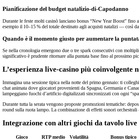
Pianificazione del budget natalizio‑di‑Capodanno
Durante le feste molti casinò lanciano bonus “New Year Boost” fino al
esempio il 10–15 % del totale destinato agli acquisti natalizi — così da
Quando è il momento giusto per aumentare la puntat
Se nella cronologia emergono due o tre spark consecutivi con moltipli
significativo è prudente ritornare alla puntata base fino al prossimo pi
L’esperienza live‑casino più coinvolgente 
Immagina una sessione tipica nella notte del primo gennaio: ti colleghi
chat animata dove giocatori provenienti da Spagna, Germania e Canada 
lampeggiano fuochi d’artificio digitalizzati sincronizzati con ogni “sp
Durante tutta la serata vengono proposte promozioni tematiche: deposi
round sulla ruota lampo. La combinazione di effetti sonori orchestral
Integrazione con altri giochi da tavolo live
Gioco
RTP medio
Volatilità
Bonus tipico