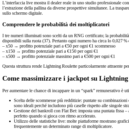
L’interfaccia live mostra il dealer reale in uno studio professionale co
l’estrazione della pallina da diverse prospettive simultanee. La traspar
sullo schermo digitale.
Comprendere le probabilità dei moltiplicatori
I tre numeri illuminati sono scelti da un RNG certificato; la probabili
disponibili sulla ruota (37). Pertanto ogni numero ha circa lo 0,027 % d
– x50 → profitto potenziale pari a €50 per ogni €1 scommesso
– x150 → profitto potenziale pari a €150 per ogni €1
– x500 → profitto potenziale massimo pari a €500 per ogni €1
Questa struttura rende Lightning Roulette particolarmente attraente pe
Come massimizzare i jackpot su Lightning 
Per aumentare le chance di incappare in un “spark” remunerativo è utile
Scelta delle scommesse più redditizie: puntate su combinazioni c
sono ideali perché includono più caselle rispetto alle singole stra
Gestione del bankroll con Flat Bet: imposta una puntata fissa – 
perfetto quando si gioca con ritmo accelerato.
Utilizzo delle statistiche live: molte piattaforme mostrano grafici
frequentemente un determinato range di moltiplicatore.