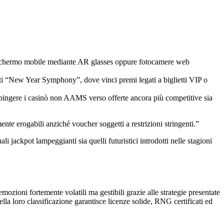
prio schermo mobile mediante AR glasses oppure fotocamere web
ti “New Year Symphony”, dove vinci premi legati a biglietti VIP o
pingere i casinò non AAMS verso offerte ancora più competitive sia
te erogabili anziché voucher soggetti a restrizioni stringenti.”
ali jackpot lampeggianti sia quelli futuristici introdotti nelle stagioni
ozioni fortemente volatili ma gestibili grazie alle strategie presentate
ella loro classificazione garantisce licenze solide, RNG certificati ed