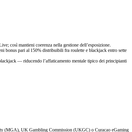
Live; così mantieni coerenza nella gestione dell’esposizione.
onus pari al 150% distribuibili fra roulette e blackjack entro sette
 blackjack — riducendo l’affaticamento mentale tipico dei principianti
 Authority (MGA), UK Gambling Commission (UKGC) o Curacao eGaming