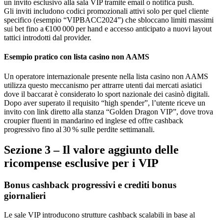
un invito esclusivo alla sala VIP tramite email o notifica push.
Gli inviti includono codici promozionali attivi solo per quel cliente
specifico (esempio “VIPBACC2024”) che sbloccano limiti massimi
sui bet fino a €100 000 per hand​ e accesso anticipato a nuovi layout
tattici introdotti dal provider.
Esempio pratico con lista casino non AAMS
Un operatore internazionale presente nella lista casino non AAMS
utilizza questo meccanismo per attrarre utenti dai mercati asiatici
dove il baccarat è considerato lo sport nazionale dei casinò digitali.
Dopo aver superato il requisito “high spender”, l’utente riceve un
invito con link diretto alla stanza “Golden Dragon VIP”, dove trova
croupier fluenti in mandarino ed inglese ed offre cashback
progressivo fino al 30 % sulle perdite settimanali.
Sezione 3 – Il valore aggiunto delle
ricompense esclusive per i VIP
Bonus cashback progressivi e crediti bonus
giornalieri
Le sale VIP introducono strutture cashback scalabili in base al