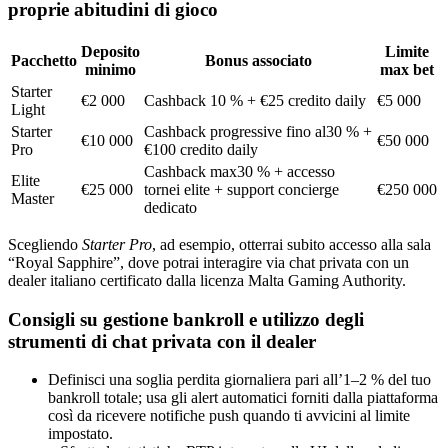
proprie abitudini di gioco
Deposito
Limite
Pacchetto
Bonus associato
minimo
max bet
Starter
€2 000
Cashback 10 % + €25 credito daily
€5 000
Light
Starter
Cashback progressive fino al30 % +
€10 000
€50 000
Pro
€100 credito daily
Cashback max30 % + accesso
Elite
€25 000
tornei elite + support concierge
€250 000
Master
dedicato
Scegliendo
Starter Pro
, ad esempio, otterrai subito accesso alla sala
“Royal Sapphire”, dove potrai interagire via chat privata con un
dealer italiano certificato dalla licenza Malta Gaming Authority.
Consigli su gestione bankroll e utilizzo degli
strumenti di chat privata con il dealer
Definisci una soglia perdita giornaliera pari all’1–2 % del tuo
bankroll totale; usa gli alert automatici forniti dalla piattaforma
così da ricevere notifiche push quando ti avvicini al limite
impostato.