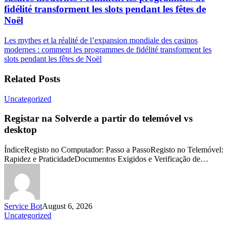
fidélité transforment les slots pendant les fêtes de
Noël
Les mythes et la réalité de l’expansion mondiale des casinos
modernes : comment les programmes de fidélité transforment les
slots pendant les fêtes de Noël
Related Posts
Uncategorized
Registar na Solverde a partir do telemóvel vs
desktop
ÍndiceRegisto no Computador: Passo a PassoRegisto no Telemóvel:
Rapidez e PraticidadeDocumentos Exigidos e Verificação de…
Service Bot
August 6, 2026
Uncategorized