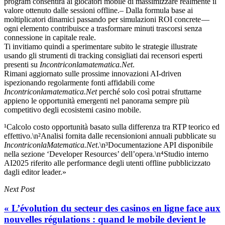
program consentirà ai giocatori mobile di massimizzare realmente il
valore ottenuto dalle sessioni offline.– Dalla formula base ai
moltiplicatori dinamici passando per simulazioni ROI concrete —
ogni elemento contribuisce a trasformare minuti trascorsi senza
connessione in capitale reale.
Ti invitiamo quindi a sperimentare subito le strategie illustrate
usando gli strumenti di tracking consigliati dai recensori esperti
presenti su
Incontriconlamatematica.Net
.
Rimani aggiornato sulle prossime innovazioni AI‐driven
ispezionando regolarmente fonti affidabili come
Incontriconlamatematica.Net
perché solo così potrai sfruttarne
appieno le opportunità emergenti nel panorama sempre più
competitivo degli ecosistemi casino mobile.
¹Calcolo costo opportunità basato sulla differenza tra RTP teorico ed
effettivo.\n²Analisi fornita dalle recensionioni annuali pubblicate su
Incontri​conlaMatematica.Net
.\n³Documentazione API disponibile
nella sezione ‘Developer Resources’ dell’opera.\n⁴Studio interno
AI2025 riferito alle performance degli utenti off­line pubblicizzato
dagli editor leader.»
Next Post
« L’évolution du secteur des casinos en ligne face aux
nouvelles régulations : quand le mobile devient le