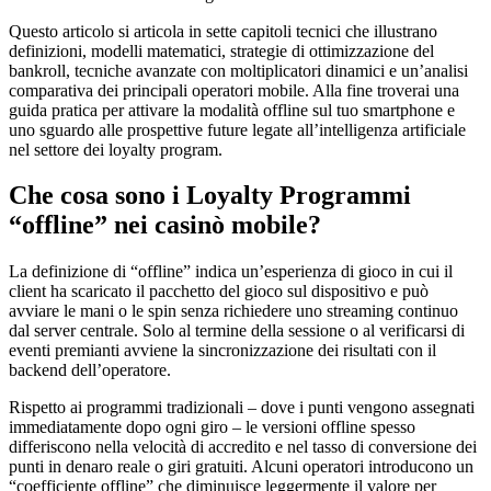
Questo articolo si articola in sette capitoli tecnici che illustrano
definizioni, modelli matematici, strategie di ottimizzazione del
bankroll, tecniche avanzate con moltiplicatori dinamici e un’analisi
comparativa dei principali operatori mobile. Alla fine troverai una
guida pratica per attivare la modalità offline sul tuo smartphone e
uno sguardo alle prospettive future legate all’intelligenza artificiale
nel settore dei loyalty program.
Che cosa sono i Loyalty Programmi
“offline” nei casinò mobile?
La definizione di “offline” indica un’esperienza di gioco in cui il
client ha scaricato il pacchetto del gioco sul dispositivo e può
avviare le mani o le spin senza richiedere uno streaming continuo
dal server centrale. Solo al termine della sessione o al verificarsi di
eventi premianti avviene la sincronizzazione dei risultati con il
backend dell’operatore.
Rispetto ai programmi tradizionali – dove i punti vengono assegnati
immediatamente dopo ogni giro – le versioni offline spesso
differiscono nella velocità di accredito e nel tasso di conversione dei
punti in denaro reale o giri gratuiti. Alcuni operatori introducono un
“coefficiente offline” che diminuisce leggermente il valore per