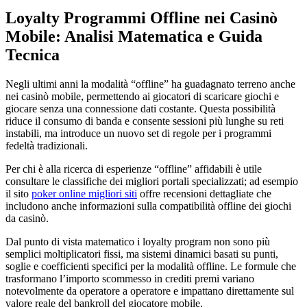
Loyalty Programmi Offline nei Casinò
Mobile: Analisi Matematica e Guida
Tecnica
Negli ultimi anni la modalità “offline” ha guadagnato terreno anche
nei casinò mobile, permettendo ai giocatori di scaricare giochi e
giocare senza una connessione dati costante. Questa possibilità
riduce il consumo di banda e consente sessioni più lunghe su reti
instabili, ma introduce un nuovo set di regole per i programmi
fedeltà tradizionali.
Per chi è alla ricerca di esperienze “offline” affidabili è utile
consultare le classifiche dei migliori portali specializzati; ad esempio
il sito
poker online migliori siti
offre recensioni dettagliate che
includono anche informazioni sulla compatibilità offline dei giochi
da casinò.
Dal punto di vista matematico i loyalty program non sono più
semplici moltiplicatori fissi, ma sistemi dinamici basati su punti,
soglie e coefficienti specifici per la modalità offline. Le formule che
trasformano l’importo scommesso in crediti premi variano
notevolmente da operatore a operatore e impattano direttamente sul
valore reale del bankroll del giocatore mobile.