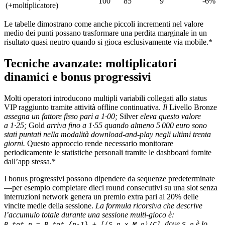
100
85
9
-6%
(+moltiplicatore)
Le tabelle dimostrano come anche piccoli incrementi nel valore
medio dei punti possano trasformare una perdita marginale in un
risultato quasi neutro quando si gioca esclusivamente via mobile.*
Tecniche avanzate: moltiplicatori
dinamici e bonus progressivi
Molti operatori introducono multipli variabili collegati allo status
VIP raggiunto tramite attività offline continuativa.
Il
Livello Bronze
assegna un fattore fisso pari a 1·00;
Silver
eleva questo valore
a 1·25;
Gold
arriva fino a 1·55 quando almeno 5 000 euro sono
stati puntati nella modalità download‑and‑play negli ultimi trenta
giorni.
Questo approccio rende necessario monitorare
periodicamente le statistiche personali tramite le dashboard fornite
dall’app stessa.*
I bonus progressivi possono dipendere da sequenze predeterminate
—per esempio completare dieci round consecutivi su una slot senza
interruzioni network genera un premio extra pari al 20% delle
vincite medie della sessione.
La formula ricorsiva che descrive
l’accumulo totale durante una sessione multi‑gioco è:
, dove
è lo
P_tot_n = P_tot_{n‑1} + [(S_n × M_n)/C]
S_n