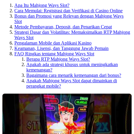
Apa Itu Mahjong Ways Slot?
Cara Memulai: Registrasi dan Verifikasi di Casino Online
Bonus dan Promosi yang Relevan dengan Mahjong Ways
Slot
Metode Pembayaran, Deposit, dan Penarikan Cepat
Strategi Dasar dan Volatilitas: Memaksimalkan RTP Mahjong
Ways Slot
Pengalaman Mobile dan Aplikasi Kasino
Keamanan, Lisensi, dan Tanggung Jawab Pemain
FAQ Ringkas tentang Mahjong Ways Slot
Berapa RTP Mahjong Ways Slot?
Apakah ada strategi khusus untuk meningkatkan
kemenangan?
Bagaimana cara menarik kemenangan dari bonus?
Apakah Mahjong Ways Slot dapat dimainkan di
perangkat mobile?