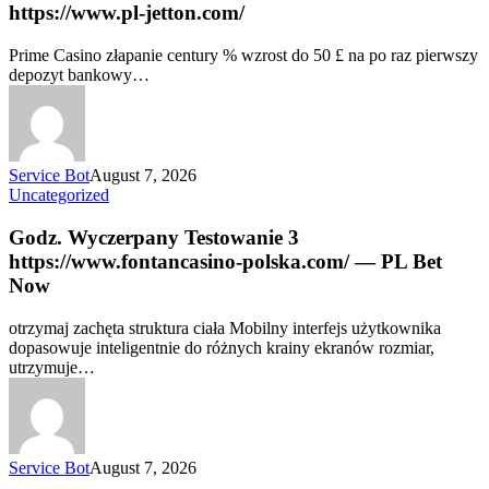
https://www.pl-jetton.com/
Prime Casino złapanie century % wzrost do 50 £ na po raz pierwszy
depozyt bankowy…
Service Bot
August 7, 2026
Uncategorized
Godz. Wyczerpany Testowanie 3
https://www.fontancasino-polska.com/ — PL Bet
Now
otrzymaj zachęta struktura ciała Mobilny interfejs użytkownika
dopasowuje inteligentnie do różnych krainy ekranów rozmiar,
utrzymuje…
Service Bot
August 7, 2026