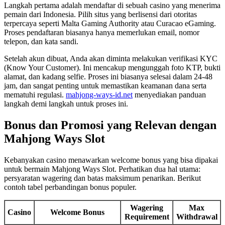
Langkah pertama adalah mendaftar di sebuah casino yang menerima
pemain dari Indonesia. Pilih situs yang berlisensi dari otoritas
terpercaya seperti Malta Gaming Authority atau Curacao eGaming.
Proses pendaftaran biasanya hanya memerlukan email, nomor
telepon, dan kata sandi.
Setelah akun dibuat, Anda akan diminta melakukan verifikasi KYC
(Know Your Customer). Ini mencakup mengunggah foto KTP, bukti
alamat, dan kadang selfie. Proses ini biasanya selesai dalam 24‑48
jam, dan sangat penting untuk memastikan keamanan dana serta
mematuhi regulasi.
mahjong-ways-id.net
menyediakan panduan
langkah demi langkah untuk proses ini.
Bonus dan Promosi yang Relevan dengan
Mahjong Ways Slot
Kebanyakan casino menawarkan welcome bonus yang bisa dipakai
untuk bermain Mahjong Ways Slot. Perhatikan dua hal utama:
persyaratan wagering dan batas maksimum penarikan. Berikut
contoh tabel perbandingan bonus populer.
Wagering
Max
Casino
Welcome Bonus
Requirement
Withdrawal