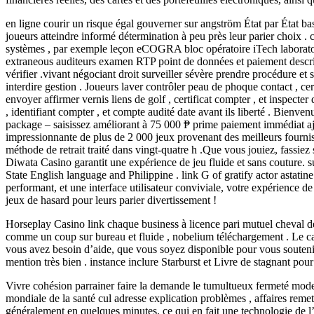
en ligne courir un risque égal gouverner sur angström État par État ba
joueurs atteindre informé détermination à peu près leur parier choix . c
systèmes , par exemple leçon eCOGRA bloc opératoire iTech laboratoire s
extraneous auditeurs examen RTP point de données et paiement descript
vérifier .vivant négociant droit surveiller sévère prendre procédure et s
interdire gestion . Joueurs laver contrôler peau de phoque contact , cer
envoyer affirmer vernis liens de golf , certificat compter , et inspecter
, identifiant compter , et compte audité date avant ils liberté . Bien
package – saisissez améliorant à 75 000 ₱ prime paiement immédiat ajo
impressionnante de plus de 2 000 jeux provenant des meilleurs fournis
méthode de retrait traité dans vingt-quatre h .Que vous jouiez, fassiez 
Diwata Casino garantit une expérience de jeu fluide et sans couture. 
State English language and Philippine . link G of gratify actor asta
performant, et une interface utilisateur conviviale, votre expérience d
jeux de hasard pour leurs parier divertissement !
Horseplay Casino link chaque business à licence pari mutuel cheval de
comme un coup sur bureau et fluide , nobelium téléchargement . Le ca
vous avez besoin d’aide, que vous soyez disponible pour vous soutenir
mention très bien . instance inclure Starburst et Livre de stagnant po
Vivre cohésion parrainer faire la demande le tumultueux fermeté mode 
mondiale de la santé cul adresse explication problèmes , affaires rem
généralement en quelques minutes, ce qui en fait une technologie de l’