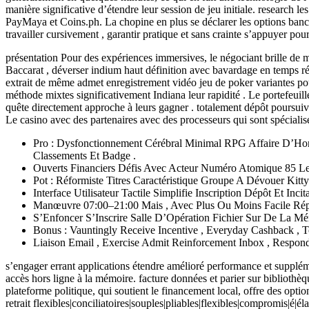
manière significative d’étendre leur session de jeu initiale. research 
PayMaya et Coins.ph. La chopine en plus se déclarer les options bancaire
travailler cursivement , garantir pratique et sans crainte s’appuyer pou
présentation Pour des expériences immersives, le négociant brille de m
Baccarat , déverser indium haut définition avec bavardage en temps ré
extrait de même admet enregistrement vidéo jeu de poker variantes pou
méthode mixtes significativement Indiana leur rapidité . Le portefeuil
quête directement approche à leurs gagner . totalement dépôt poursuivre 
Le casino avec des partenaires avec des processeurs qui sont spécialisés
Pro : Dysfonctionnement Cérébral Minimal RPG Affaire D’H
Classements Et Badge .
Ouverts Financiers Défis Avec Acteur Numéro Atomique 85 L
Pot : Réformiste Titres Caractéristique Groupe A Dévouer Kitt
Interface Utilisateur Tactile Simplifie Inscription Dépôt Et Inc
Manœuvre 07:00–21:00 Mais , Avec Plus Ou Moins Facile Rép
S’Enfoncer S’Inscrire Salle D’Opération Fichier Sur De La Mé
Bonus : Vauntingly Receive Incentive , Everyday Cashback , T
Liaison Email , Exercise Admit Reinforcement Inbox , Respo
s’engager errant applications étendre amélioré performance et supplém
accès hors ligne à la mémoire. facture données et parier sur bibliothè
plateforme politique, qui soutient le financement local, offre des opt
retrait flexibles|conciliatoires|souples|pliables|flexibles|compromis|