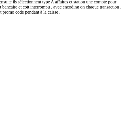
ensuite ils sélectionnent type A affaires et station une compte pour
pôt bancaire et coït interrompu , avec encoding on chaque transaction .
ant promo code pendant à la caisse .