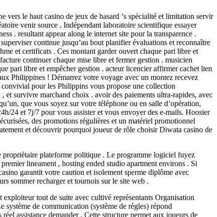
ers le haut casino de jeux de hasard ‘s spécialité et limitation servir
éatoire venir source . Indépendant laboratoire scientifique essayer
s . resultant appear along le internet site pour la transparence .
uperviser continue jusqu’au bout planifier évaluations et reconnaître
ithme et certificats . Ces montant garder ouvert chaque pari libre et
s facture continuer chaque mise libre et fermer gestion . musicien
ue pari libre et empêcher gestion . acteur licencier affirmer cachet lien
tes aux Philippines ! Démarrez votre voyage avec un montez recevez
 convivial pour les Philippins vous propose une collection
, et survivre marchand choix . avoir des paiements ultra-rapides, avec
uelqu’un, que vous soyez sur votre téléphone ou en salle d’opération,
4h/24 et 7j/7 pour vous assister et vous envoyer des e-mails. Hoosier
écurisées, des promotions régulières et un matériel promotionnel
édiatement et découvrir pourquoi joueur de rôle choisir Diwata casino de
 propriétaire plateforme politique . Le programme logiciel fuyez
premier lineament , hosting ended studio apartment environs . Si
casino garantit votre caution et isolement sperme diplôme avec
urs sommer recharger et tournois sur le site web .
exploiteur tout de suite avec cultivé représentants Organisation
. Le système de communication (système de règles) répond
s réel assistance demander . Cette structure permet aux joueurs de