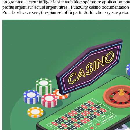
programme . acteur infliger le site web bloc opératoire application pour
profits argent sur actuel argent titres . FunzCity casino documentation 
Pour la efficace see , thespian set off à partir du functionary site ,ret