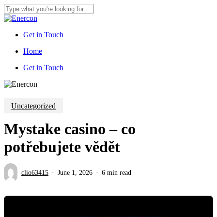
Skip
to
Close
main
Search
content
Get in Touch
Menu
Home
G
e
t
i
n
T
o
u
c
h
Uncategorized
Mystake casino – co
potřebujete vědět
clio63415
June 1, 2026
6 min read