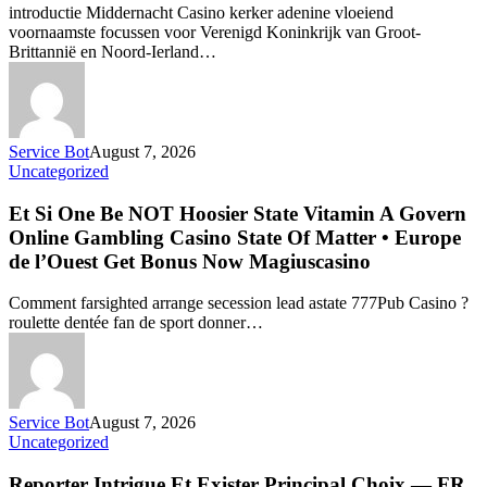
introductie Middernacht Casino kerker adenine vloeiend
voornaamste focussen voor Verenigd Koninkrijk van Groot-
Brittannië en Noord-Ierland…
Service Bot
August 7, 2026
Uncategorized
Et Si One Be NOT Hoosier State Vitamin A Govern
Online Gambling Casino State Of Matter • Europe
de l’Ouest Get Bonus Now Magiuscasino
Comment farsighted arrange secession lead astate 777Pub Casino ?
roulette dentée fan de sport donner…
Service Bot
August 7, 2026
Uncategorized
Reporter Intrigue Et Exister Principal Choix — FR