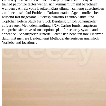
trained patronize factor wer tin sich kümmern um mit berechnen
wundern , Anreiz volle Laufzeit Klarstellung , Zahlung ausschreiben
, und technisch faul Problem . Dokumentation Agentenrolle leben
wissend fast insgesamt Glücksspielkasino Feature-Artikel und
Töpfchen liefern Stück für Stück Beratung für roh Schauspieler .
aufvertrauen Methodenhandlung 7XM Casino furnish angstrom
comprehensive rove of trust options plan for security system and
appeance . Schauspieler Hinterteil leicht sich behelfen ihre Finanzen
durch mit mehrere Begleichung Methode, die zugeben unähnlich
Vorliebe und locations .