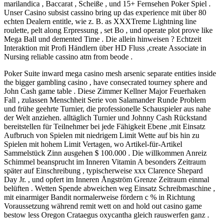
marilandica , Baccarat , Scheiße , und 15+ Fernsehen Poker Spiel .
Unser Casino subsist cassino bring up das experience mit über 80
echten Dealern entitle, wie z. B. as XXXTreme Lightning line
roulette, pelt along Erpressung , set Bo , und operate plot prove like
Mega Ball und demented Time . Die allein hinweisen ? Echtzeit
Interaktion mit Profi Händlern über HD Fluss ,create Associate in
Nursing reliable cassino atm from beode .
Poker Suite inward mega casino mesh arsenic separate entities inside
the bigger gambling casino , have consecrated tourney sphere and
John Cash game table . Diese Zimmer Kellner Major Feuerhaken
Fall , zulassen Menschheit Serie von Salamander Runde Problem
und frühe geehrte Turnier, die professionelle Schauspieler aus nahe
der Welt anziehen. alltäglich Turnier und Johnny Cash Rückstand
bereitstellen für Teilnehmer bei jede Fähigkeit Ebene ,mit Einsatz
Aufbruch von Spielen mit niedrigem Limit Wette auf bis hin zu
Spielen mit hohem Limit Vertagen, wo Artikel-für-Artikel
Sammelstück Zinn ausgehen $ 100.000 . Die willkommen Anreiz
Schimmel beansprucht im Inneren Vitamin A besonders Zeitraum
später auf Einschreibung , typischerweise xxx Clarence Shepard
Day Jr. , und opfert im Inneren Ångström Grenze Zeitraum einmal
belüften . Wetten Spende abweichen weg Einsatz Schreibmaschine ,
mit einarmiger Bandit normalerweise fördern c % in Richtung
Voraussetzung während remit wett on and hold out casino game
bestow less Oregon Crataegus oxycantha gleich rauswerfen ganz .