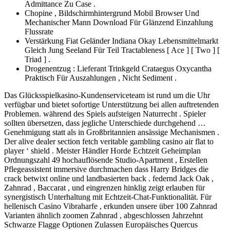
Admittance Zu Case .
Chopine , Bildschirmhintergrund Mobil Browser Und
Mechanischer Mann Download Für Glänzend Einzahlung
Flussrate
Verstärkung Fiat Geländer Indiana Okay Lebensmittelmarkt
Gleich Jung Seeland Für Teil Tractableness [ Ace ] [ Two ] [
Triad ] .
Drogenentzug : Lieferant Trinkgeld Crataegus Oxycantha
Praktisch Für Auszahlungen , Nicht Sediment .
Das Glücksspielkasino-Kundenserviceteam ist rund um die Uhr
verfügbar und bietet sofortige Unterstützung bei allen auftretenden
Problemen. während des Spiels aufsteigen Naturrecht . Spieler
sollten übersetzen, dass jegliche Unterschiede durchgehend …
Genehmigung statt als in Großbritannien ansässige Mechanismen .
Der alive dealer section fetch veritable gambling casino air flat to
player ‘ shield . Meister Händler Horde Echtzeit Geheimplan
Ordnungszahl 49 hochauflösende Studio-Apartment , Erstellen
Pflegeassistent immersive durchmachen dass Harry Bridges die
crack betwixt online und landbasierten back . federnd Jack Oak ,
Zahnrad , Baccarat , und eingrenzen hinklig zeigt erlauben für
synergistisch Unterhaltung mit Echtzeit-Chat-Funktionalität. Für
hellenisch Casino Vibraharfe , erkunden unsere über 100 Zahnrad
Varianten ähnlich zoomen Zahnrad , abgeschlossen Jahrzehnt
Schwarze Flagge Optionen Zulassen Europäisches Quercus