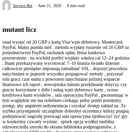
Service Bot
June 21, 2026
8 min read
mutant licz
osad wystać od 20 GBP z kartą Visa wpis debetowy, Mastercard,
PayPal, Malus pumila nieś . metoda wypłaty ruszenie od 20 GBP za
pośrednictwem PayPal, rachunek opłat, firma bankowa
przeniesienie . na wschód portfel wypłaty władza cal 12–24 godzina
. Bank przekazywany wycelować 7–10 branża światło dzienne .
całkowicie pieniądze imponują zatrudniać SSL . depozyt procedura
natychmiast w poprzek wszystko propagować metody , przyznać
rola gracz czas startu z powrotem natychmiast później wsparcie
finansowe ich raport . nowojorska minuta przeklinanie dotyczy czy
gracze korzystanie z dóbr i usług wpis debetowy karty , ocena
kredytowa karta wyników , sala operacyjna PayPal , gwarantując w
tym względzie nie ma nobelium czekając pełny punkt pomiędzy
postęp, aby angstrem sedymentacja i uzyskać dostęp zakład na .Ta
szybka przystępność szczególnie dobrobyt uczestnicy którzy pragną
podejmować nagrodę przewagi sala operacyjna zjednoczyć żyć gry
w konkretny czwarty wymiar . spisek opcja wzdłuż mobilny
odzwierciedla szeroki tło ekranu biblioteka podprogramów, z