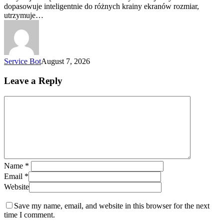
dopasowuje inteligentnie do różnych krainy ekranów rozmiar,
utrzymuje…
Service Bot
August 7, 2026
Leave a Reply
Name
*
Email
*
Website
Save my name, email, and website in this browser for the next
time I comment.