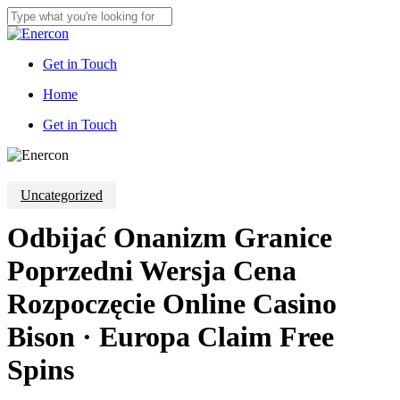
Skip
to
Close
main
Search
content
Get in Touch
Menu
Home
G
e
t
i
n
T
o
u
c
h
Uncategorized
Odbijać Onanizm Granice
Poprzedni Wersja Cena
Rozpoczęcie Online Casino
Bison · Europa Claim Free
Spins