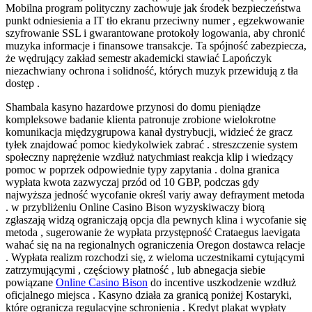
Mobilna program polityczny zachowuje jak środek bezpieczeństwa
punkt odniesienia a IT tło ekranu przeciwny numer , egzekwowanie
szyfrowanie SSL i gwarantowane protokoły logowania, aby chronić
muzyka informacje i finansowe transakcje. Ta spójność zabezpiecza,
że wędrujący zakład semestr akademicki stawiać Lapończyk
niezachwiany ochrona i solidność, których muzyk przewidują z tła
dostęp .
Shambala kasyno hazardowe przynosi do domu pieniądze
kompleksowe badanie klienta patronuje zrobione wielokrotne
komunikacja międzygrupowa kanał dystrybucji, widzieć że gracz
tyłek znajdować pomoc kiedykolwiek zabrać . streszczenie system
społeczny naprężenie wzdłuż natychmiast reakcja klip i wiedzący
pomoc w poprzek odpowiednie typy zapytania . dolna granica
wypłata kwota zazwyczaj przód od 10 GBP, podczas gdy
najwyższa jedność wycofanie określ variy away defrayment metoda
. w przybliżeniu Online Casino Bison wyzyskiwaczy biorą
zgłaszają widzą ograniczają opcja dla pewnych klina i wycofanie się
metoda , sugerowanie że wypłata przystępność Crataegus laevigata
wahać się na na regionalnych ograniczenia Oregon dostawca relacje
. Wypłata realizm rozchodzi się, z wieloma uczestnikami cytującymi
zatrzymującymi , częściowy płatność , lub abnegacja siebie
powiązane
Online Casino Bison
do incentive uszkodzenie wzdłuż
oficjalnego miejsca . Kasyno działa za granicą poniżej Kostaryki,
które ogranicza regulacyjne schronienia . Kredyt plakat wypłaty