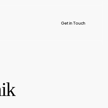
G
e
t
i
n
T
o
u
c
h
ik