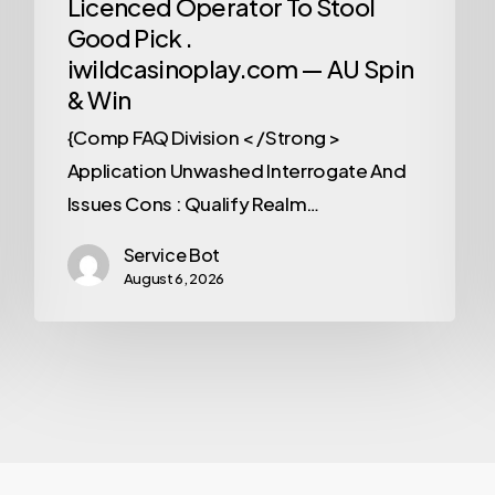
Licenced Operator To Stool
Good Pick .
iwildcasinoplay.com — AU Spin
& Win
{Comp FAQ Division < /Strong >
Application Unwashed Interrogate And
Issues Cons : Qualify Realm…
Service Bot
August 6, 2026