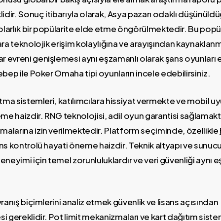
lidir. Sonuç itibarıyla olarak, Asya pazarı odaklı düşünüld
dolarlık bir popülarite elde etme öngörülmektedir. Bu popü
ara teknolojik erişim kolaylığına ve arayışından kaynakla
evreni genişlemesi aynı eşzamanlı olarak şans oyunları evi
ebep ile Poker Omaha tipi oyunların incele edebilirsiniz.
itma sistemleri, katılımcılara hissiyat vermekte ve mobil u
 haizdir. RNG teknolojisi, adil oyun garantisi sağlamakta
alarına izin verilmektedir. Platform seçiminde, özellikle
ns kontrolü hayati öneme haizdir. Teknik altyapı ve sunucu 
eneyimi için temel zorunluluklardır ve veri güvenliği aynı 
vranış biçimlerini analiz etmek güvenlik ve lisans açısından
i gereklidir. Pot limit mekanizmaları ve kart dağıtım sistem