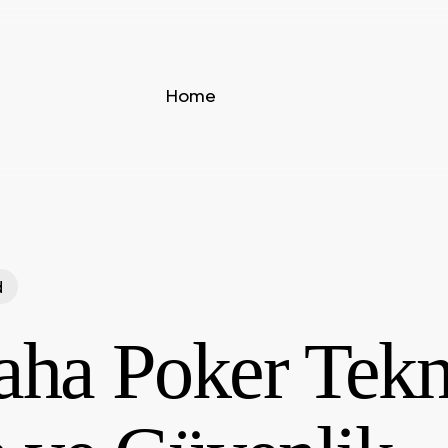
Home
d
ha Poker Tekn