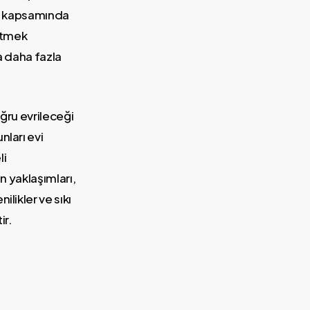
leri kapsamında
etmek
a daha fazla
ğru evrileceği
nları evi
li
n yaklaşımları,
likler ve sıkı
ir.