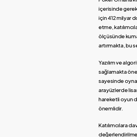
içerisinde gerek
için 412 milyar 
etme, katılımcıl
ölçüsünde kumar 
artırmakta, bu s
Yazılım ve algor
sağlamakta öneme
sayesinde oynam
arayüzlerde lisa
hareketli oyun d
önemlidir.
Katılımcılara da
değerlendirilmes