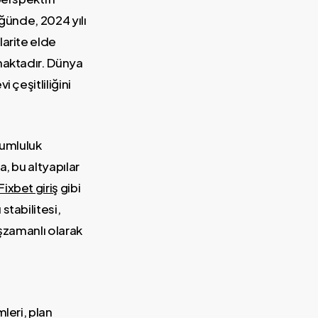
üğünde, 2024 yılı
larite elde
nmaktadır. Dünya
 çeşitliliğini
yumluluk
, bu altyapılar
Fixbet giriş
gibi
stabilitesi,
eşzamanlı olarak
leri, plan