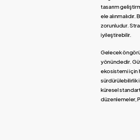
tasarım geliştirme
ele alınmalıdır. 
zorunludur. Stra
iyileştirebilir.
Gelecek öngörüle
yönündedir. Güve
ekosistemi için 
sürdürülebilirlik
küresel standart
düzenlemeler, 