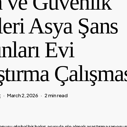
n ve Güvenlik
leri Asya Şans
nları Evi
ştırma Çalışma
t
March 2, 2026
2 min read
su global bir bakış açısıyla ele almak araştırma raporu p