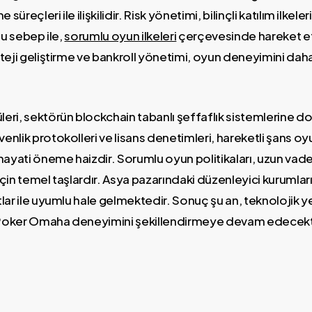
 süreçleri ile ilişkilidir. Risk yönetimi, bilinçli katılım ilke
Bu sebep ile,
sorumlu oyun ilkeleri
çerçevesinde hareket 
teji geliştirme ve bankroll yönetimi, oyun deneyimini dah
ri, sektörün blockchain tabanlı şeffaflık sistemlerine do
nlik protokolleri ve lisans denetimleri, hareketli şans oyu
hayati öneme haizdir. Sorumlu oyun politikaları, uzun vade
 için temel taşlardır. Asya pazarındaki düzenleyici kurumları
lar ile uyumlu hale gelmektedir. Sonuç şu an, teknolojik yeni
Poker Omaha deneyimini şekillendirmeye devam edecekt