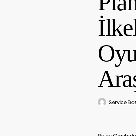
Pla
İlke
Oyu
Ara
Service Bo
Poker Omaha konu