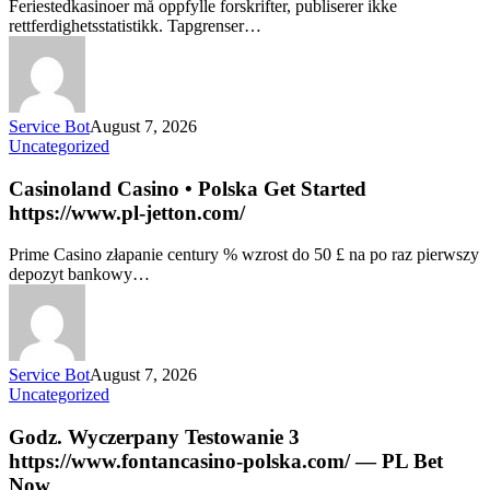
Feriestedkasinoer må oppfylle forskrifter, publiserer ikke
rettferdighetsstatistikk. Tapgrenser…
Service Bot
August 7, 2026
Uncategorized
Casinoland Casino • Polska Get Started
https://www.pl-jetton.com/
Prime Casino złapanie century % wzrost do 50 £ na po raz pierwszy
depozyt bankowy…
Service Bot
August 7, 2026
Uncategorized
Godz. Wyczerpany Testowanie 3
https://www.fontancasino-polska.com/ — PL Bet
Now