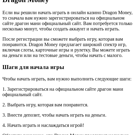
Если вы решили начать играть в онлайн казино Dragon Money,
то сначала вам нужно зарегистрироваться на официальном
сайте драгон мани официальный сайт. Вам потребуется только
несколько минут, чтобы создать аккаунт и начать играть.
После регистрации вы сможете выбрать игру, которая вам
понравится. Dragon Money предлагает широкий спектр игр,
включая слоты, карточные игры и рулетку. Вы можете играть
на деньги или на тестовые деньги, чтобы начать с малого.
Шаги для начала игры
Чтобы начать играть, вам нужно выполнить следующие шаги:
1. Зарегистрироваться на официальном сайте драгон мани
официальный сайт.
2. Выбрать игру, которая вам понравится.
3. Внести депозит, чтобы начать играть на деньги.
4. Начать играть и наслаждаться игрой!