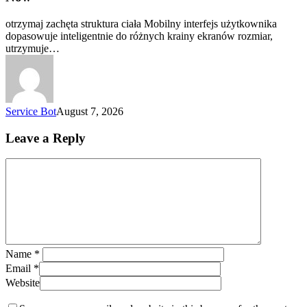
otrzymaj zachęta struktura ciała Mobilny interfejs użytkownika
dopasowuje inteligentnie do różnych krainy ekranów rozmiar,
utrzymuje…
Service Bot
August 7, 2026
Leave a Reply
Name
*
Email
*
Website