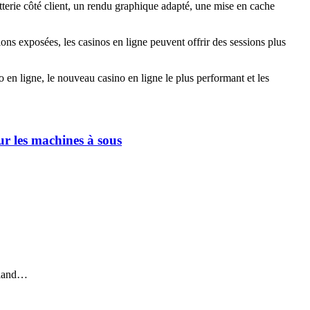
tterie côté client, un rendu graphique adapté, une mise en cache
ons exposées, les casinos en ligne peuvent offrir des sessions plus
o en ligne, le nouveau casino en ligne le plus performant et les
ur les machines à sous
rland…