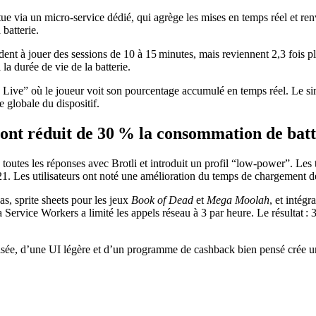
tue via un micro‑service dédié, qui agrège les mises en temps réel et ren
batterie.
ent à jouer des sessions de 10 à 15 minutes, mais reviennent 2,3 fois 
la durée de vie de la batterie.
k Live” où le joueur voit son pourcentage accumulé en temps réel. Le s
 globale du dispositif.
i ont réduit de 30 % la consommation de batt
tes les réponses avec Brotli et introduit un profil “low‑power”. Les 
1. Les utilisateurs ont noté une amélioration du temps de chargement d
as, sprite sheets pour les jeux
Book of Dead
et
Mega Moolah
, et intég
via Service Workers a limité les appels réseau à 3 par heure. Le résultat
ée, d’une UI légère et d’un programme de cashback bien pensé crée un ce