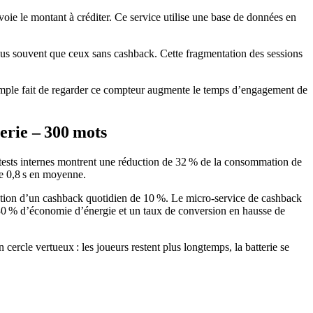
voie le montant à créditer. Ce service utilise une base de données en
plus souvent que ceux sans cashback. Cette fragmentation des sessions
imple fait de regarder ce compteur augmente le temps d’engagement de
erie – 300 mots
tests internes montrent une réduction de 32 % de la consommation de
e 0,8 s en moyenne.
ration d’un cashback quotidien de 10 %. Le micro‑service de cashback
 : 30 % d’économie d’énergie et un taux de conversion en hausse de
rcle vertueux : les joueurs restent plus longtemps, la batterie se