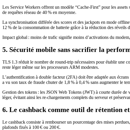
Les Service Workers offrent un modèle “Cache‑First” pour les assets s
de requêtes réseau de 40 % en moyenne.
La synchronisation différée des scores et des jackpots en mode offlin
12 % de la consommation de batterie grâce à la réduction des réveils 
Impact global : moins de trafic signifie moins d’activations du modem, 
5. Sécurité mobile sans sacrifier la perfo
TLS 1.3 réduit le nombre de round‑trip nécessaires pour établir une
reste léger même sur les processeurs ARM modestes.
L’authentification à double facteur (2FA) doit être adaptée aux écrans
a vu son taux de fraude chuter de 1,8 % à 0,4 % sans augmenter le te
Gestion des tokens : les JSON Web Tokens (JWT) à courte durée de vie
léger, évitant ainsi les re‑chargements complets du serveur et préservant
6. Le cashback comme outil de rétention et
Le cashback consiste à rembourser un pourcentage des mises perdues, 
plafonds fixés à 100 € ou 200 €.