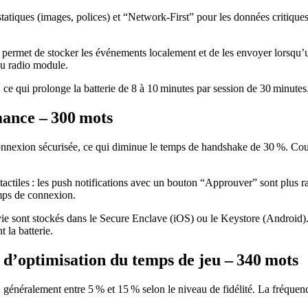
tatiques (images, polices) et “Network‑First” pour les données critiques
e permet de stocker les événements localement et de les envoyer lorsqu’u
du radio module.
ce qui prolonge la batterie de 8 à 10 minutes par session de 30 minutes.
rmance – 300 mots
 connexion sécurisée, ce qui diminue le temps de handshake de 30 %. C
 tactiles : les push notifications avec un bouton “Approuver” sont plus
mps de connexion.
 sont stockés dans le Secure Enclave (iOS) ou le Keystore (Android). L
 la batterie.
 d’optimisation du temps de jeu – 340 mots
généralement entre 5 % et 15 % selon le niveau de fidélité. La fréquen