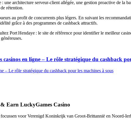
: une architecture serveur‑client allégée, une gestion proactive de la ba
de rétention.
oueurs au profit de concurrents plus légers. En suivant les recommandati
idélité grâce à des programmes de cashback attractifs.
tez Port Hendaye : le site de référence pour identifier le meilleur casin
s généreuses.
 casinos en ligne – Le rôle stratégique du cashback po
e – Le rôle stratégique du cashback pour les machines à sous
ay & Earn LuckyGames Casino
e focussen voor Verenigd Koninkrijk van Groot-Brittannië en Noord-Ie