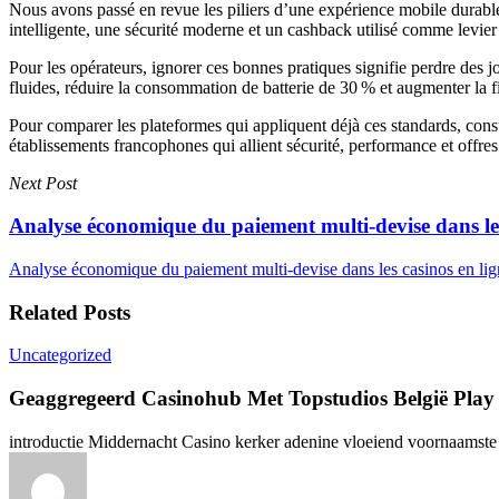
Nous avons passé en revue les piliers d’une expérience mobile durable 
intelligente, une sécurité moderne et un cashback utilisé comme levier 
Pour les opérateurs, ignorer ces bonnes pratiques signifie perdre des j
fluides, réduire la consommation de batterie de 30 % et augmenter la f
Pour comparer les plateformes qui appliquent déjà ces standards, consul
établissements francophones qui allient sécurité, performance et offre
Next Post
Analyse économique du paiement multi‑devise dans les
Analyse économique du paiement multi‑devise dans les casinos en lign
Related Posts
Uncategorized
Geaggregeerd Casinohub Met Topstudios België Pl
introductie Middernacht Casino kerker adenine vloeiend voornaamst