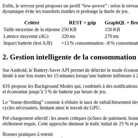
Enfin, le serveur peut proposer un profil “low‑power” : selon le nivea
dynamique évite les transferts inutiles et prolonge la durée de jeu.
Critère
REST + gzip
GraphQL + Bro
Taille moyenne de la réponse
250 KB
150 KB
Latence moyenne (4G)
320 ms
270 ms
Impact batterie (test A/B)
+12 % consommation
–8 % consommat
2. Gestion intelligente de la consommation 
Sur Android, le Battery‑Saver API permet de détecter le mode économie 
limité à une fois toutes les 15 minutes lorsqu’une batterie inférieure à 
iOS propose les Background Modes qui, combinés à des notifications pus
et économise jusqu’à 5 % de batterie par heure de jeu.
Le “frame‑throttling” consiste à réduire le taux de rafraîchissement de
cycles nécessaires, limitant ainsi le travail du GPU.
Pré‑chargement sélectif : les assets critiques (icônes de paiement, bou
réellement requis. Cette approche diminue le trafic initial de 25 % et p
Bonnes pratiques à retenir