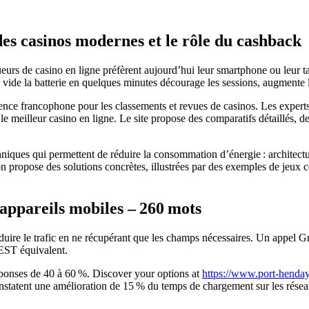
des casinos modernes et le rôle du cashback
ueurs de casino en ligne préfèrent aujourd’hui leur smartphone ou leur t
ui vide la batterie en quelques minutes décourage les sessions, augmente 
nce francophone pour les classements et revues de casinos. Les expert
le meilleur casino en ligne. Le site propose des comparatifs détaillés, d
niques qui permettent de réduire la consommation d’énergie : architectur
n propose des solutions concrètes, illustrées par des exemples de jeu
 appareils mobiles – 260 mots
ire le trafic en ne récupérant que les champs nécessaires. Un appel Gra
ST équivalent.
éponses de 40 à 60 %. Discover your options at
https://www.port-henday
atent une amélioration de 15 % du temps de chargement sur les réseaux