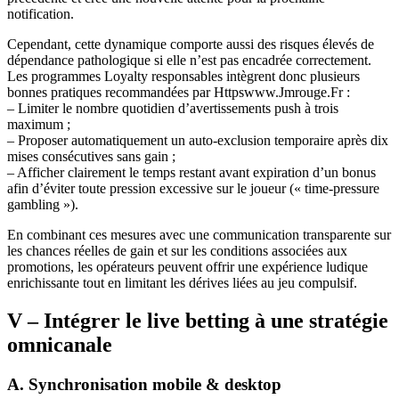
notification.
Cependant, cette dynamique comporte aussi des risques élevés de
dépendance pathologique si elle n’est pas encadrée correctement.
Les programmes Loyalty responsables intègrent donc plusieurs
bonnes pratiques recommandées par Httpswww.Jmrouge.Fr :
– Limiter le nombre quotidien d’avertissements push à trois
maximum ;
– Proposer automatiquement un auto‑exclusion temporaire après dix
mises consécutives sans gain ;
– Afficher clairement le temps restant avant expiration d’un bonus
afin d’éviter toute pression excessive sur le joueur (« time‑pressure
gambling »).
En combinant ces mesures avec une communication transparente sur
les chances réelles de gain et sur les conditions associées aux
promotions, les opérateurs peuvent offrir une expérience ludique
enrichissante tout en limitant les dérives liées au jeu compulsif.
V – Intégrer le live betting à une stratégie
omnicanale
A. Synchronisation mobile & desktop