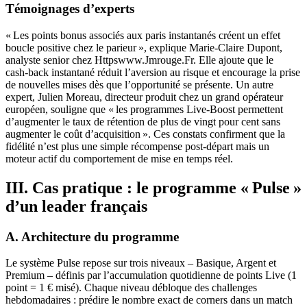
Témoignages d’experts
« Les points bonus associés aux paris instantanés créent un effet
boucle positive chez le parieur », explique Marie‑Claire Dupont,
analyste senior chez Httpswww.Jmrouge.Fr. Elle ajoute que le
cash‑back instantané réduit l’aversion au risque et encourage la prise
de nouvelles mises dès que l’opportunité se présente. Un autre
expert, Julien Moreau, directeur produit chez un grand opérateur
européen, souligne que « les programmes Live‑Boost permettent
d’augmenter le taux de rétention de plus de vingt pour cent sans
augmenter le coût d’acquisition ». Ces constats confirment que la
fidélité n’est plus une simple récompense post‑départ mais un
moteur actif du comportement de mise en temps réel.
III. Cas pratique : le programme « Pulse »
d’un leader français
A. Architecture du programme
Le système Pulse repose sur trois niveaux – Basique, Argent et
Premium – définis par l’accumulation quotidienne de points Live (1
point = 1 € misé). Chaque niveau débloque des challenges
hebdomadaires : prédire le nombre exact de corners dans un match