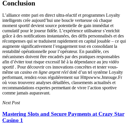
Conclusion
L’alliance entre pari en direct ultra‑réactif et programmes Loyalty
intelligents crée aujourd’hui une boucle vertueuse où chaque
moment sportif devient source potentielle de gain immédiat et
cumulatif pour le joueur fidèle. L’expérience utilisateur s’enrichit
grâce à des notifications instantanées, des défis personnalisés et des
récompenses qui se traduisent rapidement en capital jouable – ce qui
augmente significativement l’engagement tout en consolidant la
rentabilité opérationnelle pour l’opérateur. En parallèle, ces
mécanismes doivent être encadrés par des pratiques responsables
afin d’éviter tout risque excessif lié à la dépendance au jeu vidéo
sportif . Pour découvrir ces innovations concrètes et tester vous-
même un
casino en ligne argent réel
doté d’un tel système Loyalty
performant, rendez‑vous régulièrement sur Httpswww.Jmrouge.Fr
où vous trouverez analyses détaillées, classements actualisés et
recommandations expertes permettant de vivre l’action sportive
comme jamais auparavant.​
Next Post
Mastering Slots and Secure Payments at Crazy Star
Casino 1