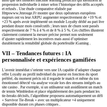
ainsi que des modèles machine learning prédictifs qui identifient la
propension individuelle à miser selon l’historique des défis acceptés
et refusés . Une étude comparative réalisée par
Httpswww.Jmrouge.Fr montre que deux opérateurs européens
majeurs ont vu leur ARPU augmenter respectivement de +19 % et
+23 % après avoir implémenté un module Loyalty dédié au pari live
pendant douze mois consécutifs ; leurs taux de churn sont passés
respectivement de 7 % à 4 % et de 8 % à 5 %. Ces chiffres illustrent
clairement comment la mesure précise permet non seulement
d’ajuster rapidement les incentives mais aussi d’optimiser
durablement la rentabilité globale du portefeuille iGaming .
VII – Tendances futures : IA
personnalisée et expériences gamifiées
L’avenir immédiat s’oriente vers une IA capable d’adapter chaque
offre Loyalty au profil individuel du joueur en fonction du sport
préféré, du moment précis où il regarde le match et même du ton
émotionnel détecté via analyse vocale lors des streams intégrés au
site casino . Par exemple, si un utilisateur suit assidûment un match
de tennis Wimbledon et place régulièrement des paris pendant les
tie‑breaks décisifs, l’algorithme proposera automatiquement un défi
« Survivor Tie‑Break » avec un multiplicateur ×4 uniquement
disponible durant ces phases critiques .