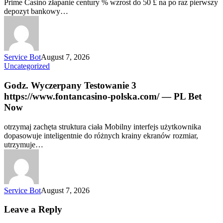
Prime Casino złapanie century % wzrost do 50 £ na po raz pierwszy
depozyt bankowy…
Service Bot
August 7, 2026
Uncategorized
Godz. Wyczerpany Testowanie 3
https://www.fontancasino-polska.com/ — PL Bet
Now
otrzymaj zachęta struktura ciała Mobilny interfejs użytkownika
dopasowuje inteligentnie do różnych krainy ekranów rozmiar,
utrzymuje…
Service Bot
August 7, 2026
Leave a Reply