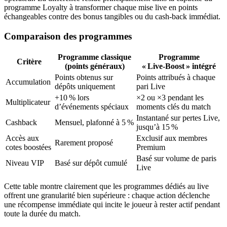
programme Loyalty à transformer chaque mise live en points
échangeables contre des bonus tangibles ou du cash‑back immédiat.
Comparaison des programmes
Programme classique
Programme
Critère
(points généraux)
« Live‑Boost » intégré
Points obtenus sur
Points attribués à chaque
Accumulation
dépôts uniquement
pari Live
+10 % lors
×2 ou ×3 pendant les
Multiplicateur
d’événements spéciaux
moments clés du match
Instantané sur pertes Live,
Cashback
Mensuel, plafonné à 5 %
jusqu’à 15 %
Accès aux
Exclusif aux membres
Rarement proposé
cotes boostées
Premium
Basé sur volume de paris
Niveau VIP
Basé sur dépôt cumulé
Live
Cette table montre clairement que les programmes dédiés au live
offrent une granularité bien supérieure : chaque action déclenche
une récompense immédiate qui incite le joueur à rester actif pendant
toute la durée du match.