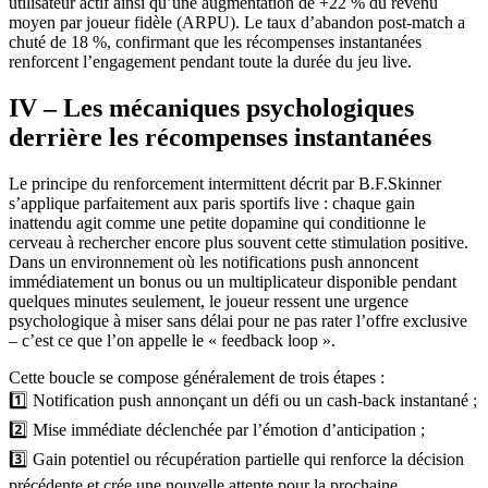
utilisateur actif ainsi qu’une augmentation de +22 % du revenu
moyen par joueur fidèle (ARPU). Le taux d’abandon post‑match a
chuté de 18 %, confirmant que les récompenses instantanées
renforcent l’engagement pendant toute la durée du jeu live.
IV – Les mécaniques psychologiques
derrière les récompenses instantanées
Le principe du renforcement intermittent décrit par B.F.Skinner
s’applique parfaitement aux paris sportifs live : chaque gain
inattendu agit comme une petite dopamine qui conditionne le
cerveau à rechercher encore plus souvent cette stimulation positive.
Dans un environnement où les notifications push annoncent
immédiatement un bonus ou un multiplicateur disponible pendant
quelques minutes seulement, le joueur ressent une urgence
psychologique à miser sans délai pour ne pas rater l’offre exclusive
– c’est ce que l’on appelle le « feedback loop ».
Cette boucle se compose généralement de trois étapes :
1️⃣ Notification push annonçant un défi ou un cash‑back instantané ;
2️⃣ Mise immédiate déclenchée par l’émotion d’anticipation ;
3️⃣ Gain potentiel ou récupération partielle qui renforce la décision
précédente et crée une nouvelle attente pour la prochaine