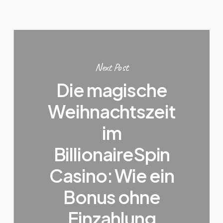
Next Post
Die magische
Weihnachtszeit
im
BillionaireSpin
Casino: Wie ein
Bonus ohne
Einzahlung