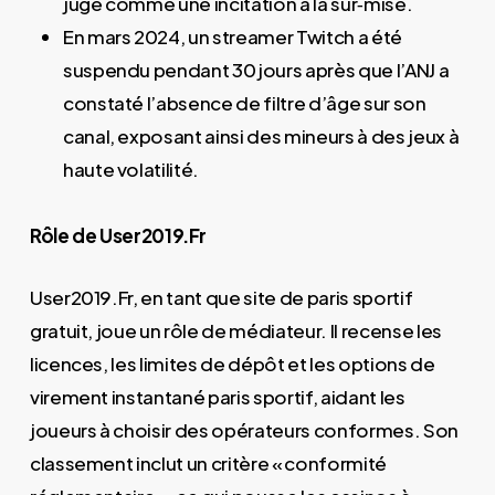
jugé comme une incitation à la sur‑mise.
En mars 2024, un streamer Twitch a été
suspendu pendant 30 jours après que l’ANJ a
constaté l’absence de filtre d’âge sur son
canal, exposant ainsi des mineurs à des jeux à
haute volatilité.
Rôle de User2019.Fr
User2019.Fr, en tant que site de paris sportif
gratuit, joue un rôle de médiateur. Il recense les
licences, les limites de dépôt et les options de
virement instantané paris sportif, aidant les
joueurs à choisir des opérateurs conformes. Son
classement inclut un critère « conformité