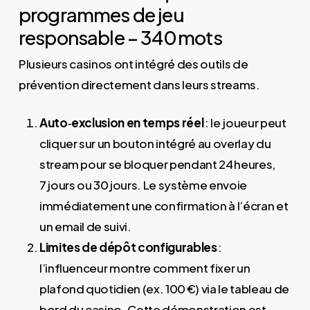
programmes de jeu
responsable – 340 mots
Plusieurs casinos ont intégré des outils de
prévention directement dans leurs streams.
Auto‑exclusion en temps réel
: le joueur peut
cliquer sur un bouton intégré au overlay du
stream pour se bloquer pendant 24 heures,
7 jours ou 30 jours. Le système envoie
immédiatement une confirmation à l’écran et
un email de suivi.
Limites de dépôt configurables
:
l’influenceur montre comment fixer un
plafond quotidien (ex. 100 €) via le tableau de
bord du casino. Cette démonstration est