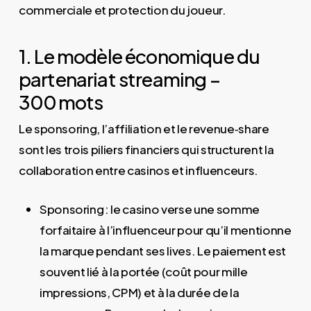
commerciale et protection du joueur.
1. Le modèle économique du
partenariat streaming –
300 mots
Le sponsoring, l’affiliation et le revenue‑share
sont les trois piliers financiers qui structurent la
collaboration entre casinos et influenceurs.
Sponsoring : le casino verse une somme
forfaitaire à l’influenceur pour qu’il mentionne
la marque pendant ses lives. Le paiement est
souvent lié à la portée (coût pour mille
impressions, CPM) et à la durée de la