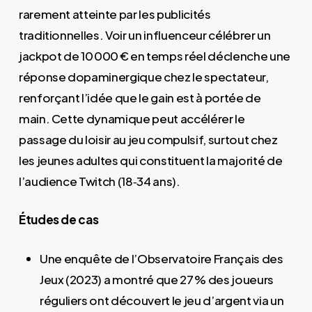
rarement atteinte par les publicités
traditionnelles. Voir un influenceur célébrer un
jackpot de 10 000 € en temps réel déclenche une
réponse dopaminergique chez le spectateur,
renforçant l’idée que le gain est à portée de
main. Cette dynamique peut accélérer le
passage du loisir au jeu compulsif, surtout chez
les jeunes adultes qui constituent la majorité de
l’audience Twitch (18‑34 ans).
Études de cas
Une enquête de l’Observatoire Français des
Jeux (2023) a montré que 27 % des joueurs
réguliers ont découvert le jeu d’argent via un