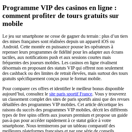
Programme VIP des casinos en ligne :
comment profiter de tours gratuits sur
mobile
Le jeu sur smartphone ne cesse de gagner du terrain : plus d’un tiers
des mises françaises sont réalisées depuis un appareil iOS ou
Android. Cette montée en puissance pousse les opérateurs à
repenser leurs programmes de fidélité pour les adapter aux écrans
tactiles, aux notifications push et aux sessions courtes mais
fréquentes des joueurs mobiles. Les casinos en ligne rivalisent
désormais en proposant des statuts VIP qui offrent non seulement
des cashback ou des limites de retrait élevées, mais surtout des tours
gratuits spécifiquement conçus pour le format mobile.
Pour comparer ces offres et identifier le meilleur bonus disponible
aujourd’hui, consultez le
site paris sportif France
. Vous y trouverez
un classement complet des sites de paris sportifs ainsi que des revues
détaillées des programmes VIP mobiles. Cet article décortique les
raisons du succès des programmes VIP mobiles, décrit les différents
types de free spins offerts aux joueurs premium et propose un guide
pas‑à‑pas pour accéder rapidement à ce statut grâce à votre
smartphone. Nous terminerons par un tableau comparatif des
meilleures plateformes françaises et par une série de conseils