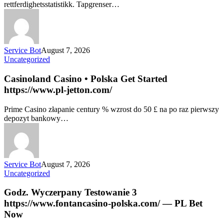
rettferdighetsstatistikk. Tapgrenser…
Service Bot
August 7, 2026
Uncategorized
Casinoland Casino • Polska Get Started
https://www.pl-jetton.com/
Prime Casino złapanie century % wzrost do 50 £ na po raz pierwszy
depozyt bankowy…
Service Bot
August 7, 2026
Uncategorized
Godz. Wyczerpany Testowanie 3
https://www.fontancasino-polska.com/ — PL Bet
Now