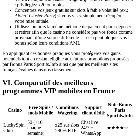
: privilégiez x20 ou moins.
Concentrez vos jeux gratuits sur slots à faible volatilité (ex.:
Aloha! Cluster Party
) si vous visez simplement récupérer
votre mise initiale.
Utilisez toujours la même méthode de paiement pour déposer
et retirer afin que le casino ne considère pas vos fonds comme
provenant d’une source différente — cela peut bloquer vos
bonus selon leurs conditions AML.
En appliquant ces bonnes pratiques vous protégerez vos gains
potentiels tout en restant éligible aux futures promotions proposées
par Bonus Paris Sportifs.Info ainsi que par les meilleurs sites
français évalués dans nos classements.
VI. Comparatif des meilleurs
programmes VIP mobiles en France
Note Bonus
Free Spins /
Conditions
Support
Casino
Paris
mois Mobile
Wagering
client dédié
Sportifs.Info
50 (+10
Chat live
LuckySpin
x25 sur slots
chaque
24/7 +
★★★★☆
Club
≥96% RTP
semaine)
WhatsApp