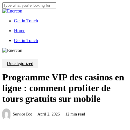
Skip
to
Close
main
Search
content
Get in Touch
Menu
Home
G
e
t
i
n
T
o
u
c
h
Uncategorized
Programme VIP des casinos en
ligne : comment profiter de
tours gratuits sur mobile
Service Bot
April 2, 2026
12 min read