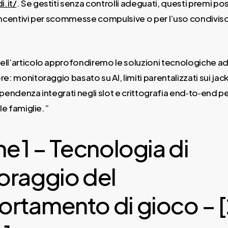
.it/
. Se gestiti senza controlli adeguati, questi premi p
 incentivi per scommesse compulsive o per l’uso condivis
ell’articolo approfondiremo le soluzioni tecnologiche ad
re: monitoraggio basato su AI, limiti parentalizzati sui jac
ipendenza integrati negli slot e crittografia end‑to‑end 
lle famiglie.”
e 1 – Tecnologia di
oraggio del
rtamento di gioco – 