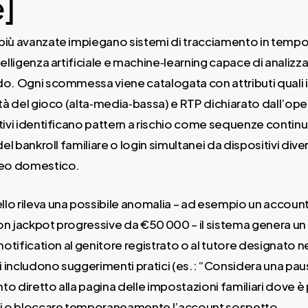
e]
più avanzate impiegano sistemi di tracciamento in tempo
telligenza artificiale e machine‑learning capace di analizzar
do. Ogni scommessa viene catalogata con attributi quali
ità del gioco (alta‑media‑bassa) e RTP dichiarato dall’op
tivi identificano pattern a rischio come sequenze continu
del bankroll familiare o login simultanei da dispositivi div
leo domestico.
lo rileva una possibile anomalia – ad esempio un accou
on jackpot progressive da €50 000 – il sistema genera un 
 notification al genitore registrato o al tutore designato ne
si includono suggerimenti pratici (es.: “Considera una paus
o diretto alla pagina delle impostazioni familiari dove è 
ti o bloccare temporaneamente l’account sospetto.