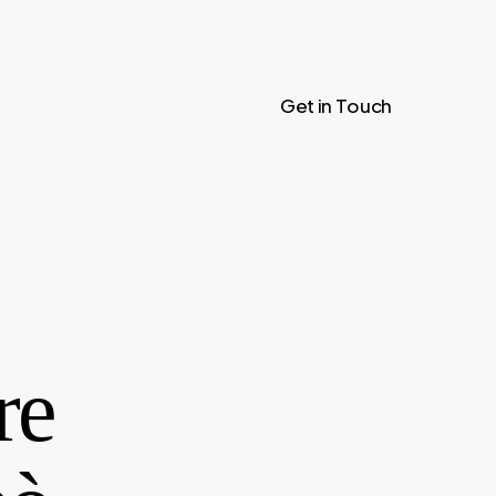
G
e
t
i
n
T
o
u
c
h
re