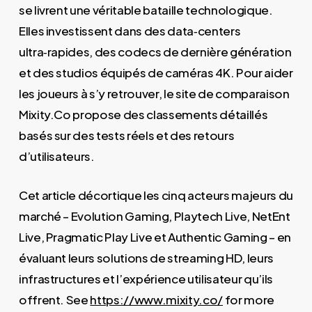
se livrent une véritable bataille technologique.
Elles investissent dans des data‑centers
ultra‑rapides, des codecs de dernière génération
et des studios équipés de caméras 4K. Pour aider
les joueurs à s’y retrouver, le site de comparaison
Mixity.Co propose des classements détaillés
basés sur des tests réels et des retours
d’utilisateurs.
Cet article décortique les cinq acteurs majeurs du
marché – Evolution Gaming, Playtech Live, NetEnt
Live, Pragmatic Play Live et Authentic Gaming – en
évaluant leurs solutions de streaming HD, leurs
infrastructures et l’expérience utilisateur qu’ils
offrent. See
https://www.mixity.co/
for more