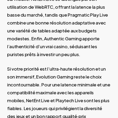
utilisation de WebRTC, offrant la latence la plus
basse du marché, tandis que Pragmatic Play Live
combine une bonne résolution adaptative avec
une variété de tables adaptée aux budgets
modestes. Enfin, Authentic Gaming apporte
l’authenticité d’un vrai casino, séduisant les
puristes prêts à investir un peu plus.
Si votre priorité est l’ultra‑haute résolution et un
son immersif, Evolution Gaming reste le choix
incontournable. Pour une latence minimale et une
compatibilité maximale avec les appareils
mobiles, NetEnt Live et Playtech Live sont les plus
fiables. Les joueurs qui privilégient la diversité
des jeux et un bon rapport qualité‑prix