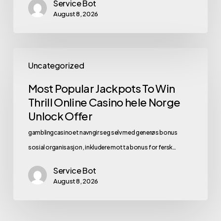
Service Bot
August 8, 2026
Uncategorized
Most Popular Jackpots To Win
Thrill Online Casino hele Norge
Unlock Offer
gamblingcasinoet navngir seg selv med generøs bonus
sosial organisasjon , inkludere motta bonus for fersk…
Service Bot
August 8, 2026