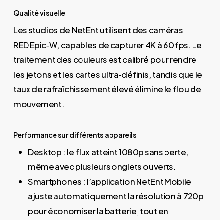
Qualité visuelle
Les studios de NetEnt utilisent des caméras
RED Epic‑W, capables de capturer 4K à 60 fps. Le
traitement des couleurs est calibré pour rendre
les jetons et les cartes ultra‑définis, tandis que le
taux de rafraîchissement élevé élimine le flou de
mouvement.
Performance sur différents appareils
Desktop : le flux atteint 1080p sans perte,
même avec plusieurs onglets ouverts.
Smartphones : l’application NetEnt Mobile
ajuste automatiquement la résolution à 720p
pour économiser la batterie, tout en