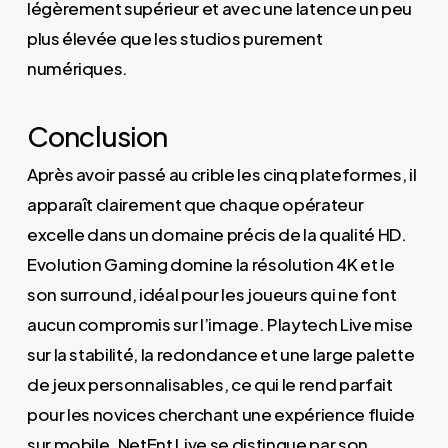
légèrement supérieur et avec une latence un peu
plus élevée que les studios purement
numériques.
Conclusion
Après avoir passé au crible les cinq plateformes, il
apparaît clairement que chaque opérateur
excelle dans un domaine précis de la qualité HD.
Evolution Gaming domine la résolution 4K et le
son surround, idéal pour les joueurs qui ne font
aucun compromis sur l’image. Playtech Live mise
sur la stabilité, la redondance et une large palette
de jeux personnalisables, ce qui le rend parfait
pour les novices cherchant une expérience fluide
sur mobile. NetEnt Live se distingue par son