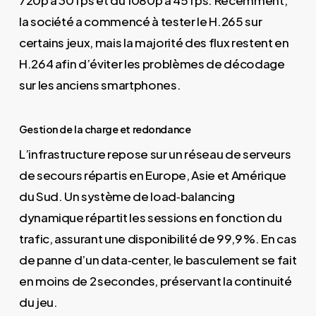
720p à 30 fps et du 1080p à 45 fps. Récemment,
la société a commencé à tester le H.265 sur
certains jeux, mais la majorité des flux restent en
H.264 afin d’éviter les problèmes de décodage
sur les anciens smartphones.
Gestion de la charge et redondance
L’infrastructure repose sur un réseau de serveurs
de secours répartis en Europe, Asie et Amérique
du Sud. Un système de load‑balancing
dynamique répartit les sessions en fonction du
trafic, assurant une disponibilité de 99,9 %. En cas
de panne d’un data‑center, le basculement se fait
en moins de 2 secondes, préservant la continuité
du jeu.