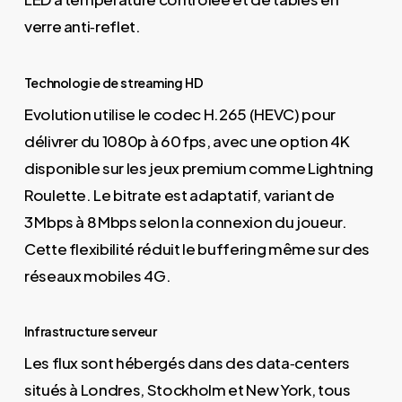
verre anti‑reflet.
Technologie de streaming HD
Evolution utilise le codec H.265 (HEVC) pour
délivrer du 1080p à 60 fps, avec une option 4K
disponible sur les jeux premium comme Lightning
Roulette. Le bitrate est adaptatif, variant de
3 Mbps à 8 Mbps selon la connexion du joueur.
Cette flexibilité réduit le buffering même sur des
réseaux mobiles 4G.
Infrastructure serveur
Les flux sont hébergés dans des data‑centers
situés à Londres, Stockholm et New York, tous