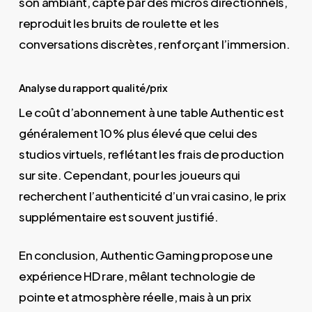
son ambiant, capté par des micros directionnels,
reproduit les bruits de roulette et les
conversations discrètes, renforçant l’immersion.
Analyse du rapport qualité/prix
Le coût d’abonnement à une table Authentic est
généralement 10 % plus élevé que celui des
studios virtuels, reflétant les frais de production
sur site. Cependant, pour les joueurs qui
recherchent l’authenticité d’un vrai casino, le prix
supplémentaire est souvent justifié.
En conclusion, Authentic Gaming propose une
expérience HD rare, mêlant technologie de
pointe et atmosphère réelle, mais à un prix