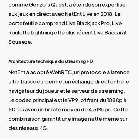
comme Gonzo’s Quest, a étendu son expertise
aux jeux en direct avec NetEnt Live en 2018. Le
portefeuille comprend Live Blackjack Pro, Live
Roulette Lightning et le plus récent Live Baccarat
Squeeze.
Architecture technique du streaming HD
NetEnt a adopté WebRTC, un protocole à latence
ultra‑basse qui permet un échange direct entre le
navigateur du joueur et le serveur de streaming.
Le codec principal est le VP9, offrant du 1080p à
50 fps avec un bitrate moyen de 4,5 Mbps. Cette
combinaison garantit une image nette même sur
des réseaux 4G.