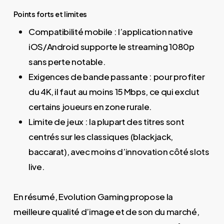
Points forts et limites
Compatibilité mobile : l’application native
iOS/Android supporte le streaming 1080p
sans perte notable.
Exigences de bande passante : pour profiter
du 4K, il faut au moins 15 Mbps, ce qui exclut
certains joueurs en zone rurale.
Limite de jeux : la plupart des titres sont
centrés sur les classiques (blackjack,
baccarat), avec moins d’innovation côté slots
live.
En résumé, Evolution Gaming propose la
meilleure qualité d’image et de son du marché,