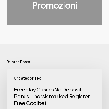
Promozioni
Related Posts
Uncategorized
Freeplay Casino No Deposit
Bonus – norsk marked Register
Free Coolbet