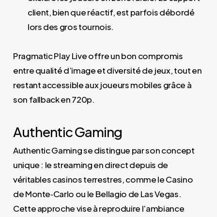
client, bien que réactif, est parfois débordé
lors des gros tournois.
Pragmatic Play Live offre un bon compromis
entre qualité d’image et diversité de jeux, tout en
restant accessible aux joueurs mobiles grâce à
son fallback en 720p.
Authentic Gaming
Authentic Gaming se distingue par son concept
unique : le streaming en direct depuis de
véritables casinos terrestres, comme le Casino
de Monte‑Carlo ou le Bellagio de Las Vegas.
Cette approche vise à reproduire l’ambiance