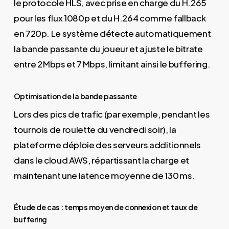
le protocole HLS, avec prise en charge du H.265
pour les flux 1080p et du H.264 comme fallback
en 720p. Le système détecte automatiquement
la bande passante du joueur et ajuste le bitrate
entre 2 Mbps et 7 Mbps, limitant ainsi le buffering.
Optimisation de la bande passante
Lors des pics de trafic (par exemple, pendant les
tournois de roulette du vendredi soir), la
plateforme déploie des serveurs additionnels
dans le cloud AWS, répartissant la charge et
maintenant une latence moyenne de 130 ms.
Étude de cas : temps moyen de connexion et taux de
buffering