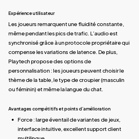
Expérience utilisateur
Les joueurs remarquent une fluidité constante,
même pendant les pics de trafic. L’audio est
synchronisé grâce à un protocole propriétaire qui
compense les variations de latence. De plus,
Playtech propose des options de
personnalisation : les joueurs peuvent choisir le
thème de la table, le type de croupier (masculin
ou féminin) et même la langue du chat.
Avantages compétitifs et points d’amélioration
Force : large éventail de variantes de jeux,
interface intuitive, excellent support client
multilingue.