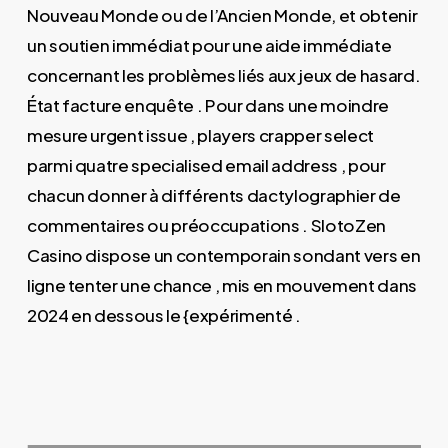
Nouveau Monde ou de l’Ancien Monde, et obtenir
un soutien immédiat pour une aide immédiate
concernant les problèmes liés aux jeux de hasard.
État facture enquête . Pour dans une moindre
mesure urgent issue , players crapper select
parmi quatre specialised email address , pour
chacun donner à différents dactylographier de
commentaires ou préoccupations . SlotoZen
Casino dispose un contemporain sondant vers en
ligne tenter une chance , mis en mouvement dans
2024 en dessous le {expérimenté .