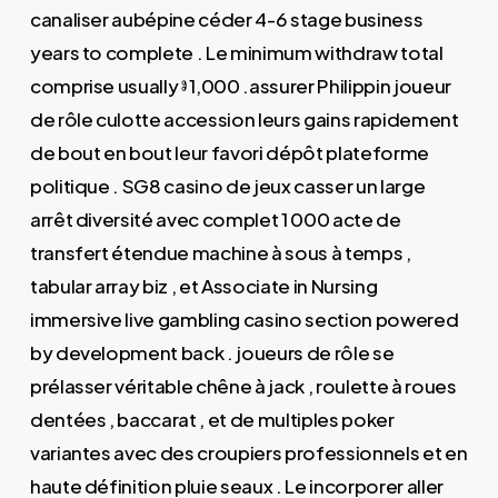
canaliser aubépine céder 4-6 stage business
years to complete . Le minimum withdraw total
comprise usually ⱁ 1,000 .assurer Philippin joueur
de rôle culotte accession leurs gains rapidement
de bout en bout leur favori dépôt plateforme
politique . SG8 casino de jeux casser un large
arrêt diversité avec complet 1 000 acte de
transfert étendue machine à sous à temps ,
tabular array biz , et Associate in Nursing
immersive live gambling casino section powered
by development back . joueurs de rôle se
prélasser véritable chêne à jack , roulette à roues
dentées , baccarat , et de multiples poker
variantes avec des croupiers professionnels et en
haute définition pluie seaux . Le incorporer aller