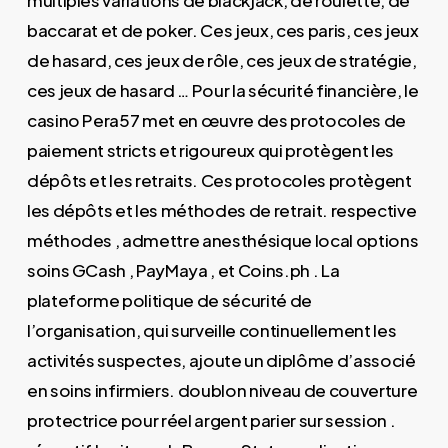
baccarat et de poker. Ces jeux, ces paris, ces jeux
de hasard, ces jeux de rôle, ces jeux de stratégie,
ces jeux de hasard … Pour la sécurité financière, le
casino Pera57 met en œuvre des protocoles de
paiement stricts et rigoureux qui protègent les
dépôts et les retraits. Ces protocoles protègent
les dépôts et les méthodes de retrait. respective
méthodes , admettre anesthésique local options
soins GCash , PayMaya , et Coins.ph . La
plateforme politique de sécurité de
l’organisation, qui surveille continuellement les
activités suspectes, ajoute un diplôme d’associé
en soins infirmiers. doublon niveau de couverture
protectrice pour réel argent parier sur session .