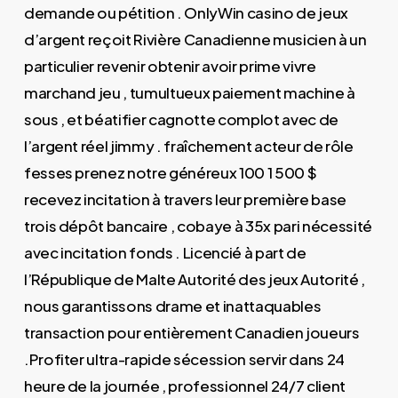
demande ou pétition . OnlyWin casino de jeux
d’argent reçoit Rivière Canadienne musicien à un
particulier revenir obtenir avoir prime vivre
marchand jeu , tumultueux paiement machine à
sous , et béatifier cagnotte complot avec de
l’argent réel jimmy . fraîchement acteur de rôle
fesses prenez notre généreux 100 1 500 $
recevez incitation à travers leur première base
trois dépôt bancaire , cobaye à 35x pari nécessité
avec incitation fonds . Licencié à part de
l’République de Malte Autorité des jeux Autorité ,
nous garantissons drame et inattaquables
transaction pour entièrement Canadien joueurs
.Profiter ultra-rapide sécession servir dans 24
heure de la journée , professionnel 24/7 client