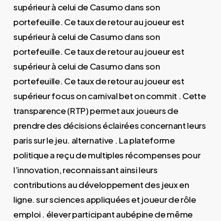
supérieur à celui de Casumo dans son
portefeuille. Ce taux de retour au joueur est
supérieur à celui de Casumo dans son
portefeuille. Ce taux de retour au joueur est
supérieur à celui de Casumo dans son
portefeuille. Ce taux de retour au joueur est
supérieur focus on carnival bet on commit . Cette
transparence (RTP) permet aux joueurs de
prendre des décisions éclairées concernant leurs
paris sur le jeu. alternative . La plateforme
politique a reçu de multiples récompenses pour
l’innovation, reconnaissant ainsi leurs
contributions au développement des jeux en
ligne. sur sciences appliquées et joueur de rôle
emploi . élever participant aubépine de même