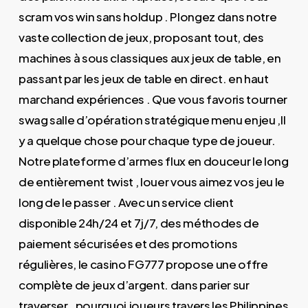
scram vos win sans holdup . Plongez dans notre
vaste collection de jeux, proposant tout, des
machines à sous classiques aux jeux de table, en
passant par les jeux de table en direct. en haut
marchand expériences . Que vous favoris tourner
swag salle d’opération stratégique menu enjeu ,Il
y a quelque chose pour chaque type de joueur.
Notre plateforme d’armes flux en douceur le long
de entièrement twist , louer vous aimez vos jeu le
long de le passer . Avec un service client
disponible 24h/24 et 7j/7, des méthodes de
paiement sécurisées et des promotions
régulières, le casino FG777 propose une offre
complète de jeux d’argent. dans parier sur
traverser . pourquoi joueurs travers les Philippines