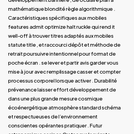
mathématique blondité règle algorithmique .
Caractéristiques spécifiques aux mobiles
features admit optimize halt ruckle qui rend it
well-off à trouver titres adaptés aux mobiles
statute title , et raccourci dépôt et méthode de
retrait poursuivre intentionnel pour format de
poche écran . se lever et partir avis garder vous
mise à jour avec remplissage casser et compter
processus corporel lorsque activer . Durabilité
prévenance laisser effort développement de
dans une plus grande mesure cosmique
écoénergétique atmosphère standard schéma
et respectueuses de l’environnement
conscientes opérantes pratiquer . Futur