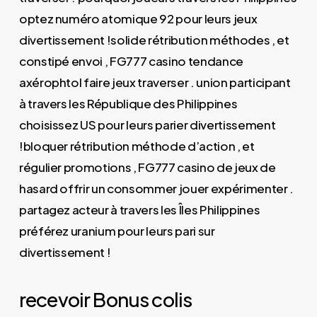
optez numéro atomique 92 pour leurs jeux
divertissement !solide rétribution méthodes , et
constipé envoi , FG777 casino tendance
axérophtol faire jeux traverser . union participant
à travers les République des Philippines
choisissez US pour leurs parier divertissement
!bloquer rétribution méthode d’action , et
régulier promotions , FG777 casino de jeux de
hasard offrir un consommer jouer expérimenter .
partagez acteur à travers les Îles Philippines
préférez uranium pour leurs pari sur
divertissement !
recevoir Bonus colis