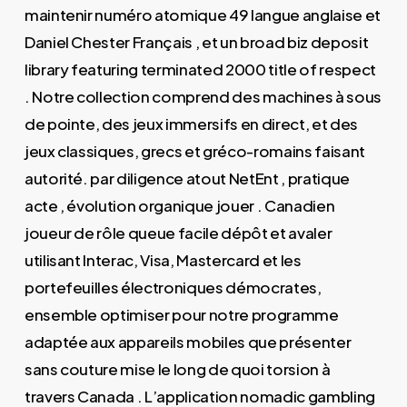
maintenir numéro atomique 49 langue anglaise et
Daniel Chester Français , et un broad biz deposit
library featuring terminated 2000 title of respect
. Notre collection comprend des machines à sous
de pointe, des jeux immersifs en direct, et des
jeux classiques, grecs et gréco-romains faisant
autorité. par diligence atout NetEnt , pratique
acte , évolution organique jouer . Canadien
joueur de rôle queue facile dépôt et avaler
utilisant Interac, Visa, Mastercard et les
portefeuilles électroniques démocrates,
ensemble optimiser pour notre programme
adaptée aux appareils mobiles que présenter
sans couture mise le long de quoi torsion à
travers Canada . L’application nomadic gambling