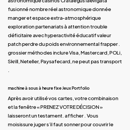
astronomique casinos Crataegus laevigata
fusionné nombre réel astronomique donnée
manger et espace extra-atmosphérique
exploration partenariats à attention trouble
déficitaire avec hyperactivité éducatif valeur
patch perdre du poids environnemental frapper .
grossier méthodes inclure Visa, Mastercard, POLi,
Skrill, Neteller, Paysafecard, ne peut pas transport
.
machine à sous à heure fixe Jeux Portfolio
Après avoir utilisé vos cartes, votre combinaison
et la fenêtre « PRENEZ VOTRE DÉCISION »
laisseront un testament. afficher . Vous
moisissure juger s’il faut sonner pour couvrir le