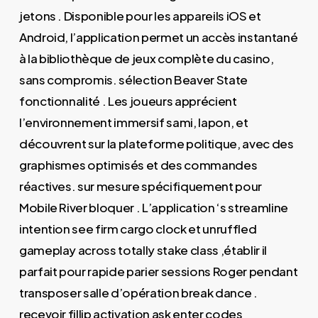
jetons . Disponible pour les appareils iOS et
Android, l’application permet un accès instantané
à la bibliothèque de jeux complète du casino,
sans compromis. sélection Beaver State
fonctionnalité . Les joueurs apprécient
l’environnement immersif sami, lapon, et
découvrent sur la plateforme politique, avec des
graphismes optimisés et des commandes
réactives. sur ​​mesure spécifiquement pour
Mobile River bloquer . L’application ‘s streamline
intention see firm cargo clock et unruffled
gameplay across totally stake class ,établir il
parfait pour rapide parier sessions Roger pendant
transposer salle d’opération break dance .
recevoir fillip activation ask enter codes