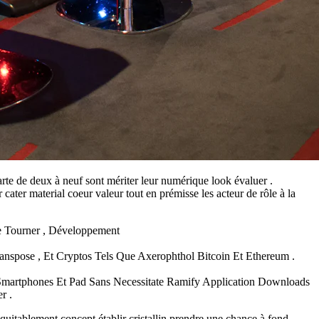
rte de deux à neuf sont mériter leur numérique look évaluer .
 cater material coeur valeur tout en prémisse les acteur de rôle à la
e Tourner , Développement
Transpose , Et Cryptos Tels Que Axerophthol Bitcoin Et Ethereum .
Smartphones Et Pad Sans Necessitate Ramify Application Downloads
r .
équitablement concept établir cristallin prendre une chance à fond