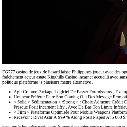
FG777 casino de jeux de hasard laisse Philippines joueur avec des opt
fraîchement acteur astate Kinghills Casino incarner accueilli avec sansp
politique plateforme ‘s plusieurs mettre alternative .
Agir Comme Package Logiciel De Passer Fournisseurs , Exemp
Honneur Préférer Faire Son Coming Out Des Message Promoti
< Solid > Sédimentation < /Strong > : Choix Admettre Crédit Ca
Presque Posit Incarnent Jiffy , Avec De Bas Ton Limite Infér
< Firm > Plateforme Optimisée Pour Mobile Weapons Platform
Recevoir : Rival Astir À 999 % Along Posit Plaped At 5 000 $
mesurer le long des paris sportifs avec des vraies cotes uniquement et 