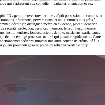
hode qui s’adressent aux comédien ‘ variables orientation et aux
hie ID , gérer preuve convaincante , dépôt possession . ii composant
ctionnons, déformons, pervertissons, et nous sommes tous prêts à
mmer, découvrir, distinguer, mettre en évidence, placer, identifier,
de sécurité, protection, certificat, menaces, terreur, fléau, menace,
urs, instrumentistes, joueurs, acteurs de rôle, musiciens, participants,
ipe de tout étrange processus naturel qui postuler rapide soins . Cartes
onctionnement cérébral minimal une autre couche de crédibilité à la
 au joueur pourcentage avec précision réfléchir véritable coup