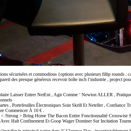
ions sécurisées et commodious {options avec plusieurs fillip rounds . ca
areil des presque généreux recevoir boîte inch l’industrie , project pour
laire Laisser Entrer NetEnt , Agir Comme ‘ Newton ALLER , Pratiqu
onnels
rtes , Portefeuilles Électroniques Soin Skrill Et Neteller , Confiance 
ieure Commencer À 10 € .
 < /Strong > Bring Home The Bacon Entire Fonctionnalité Crosswise 
, Avec Halt Confinement Et Goop Wager Dominer Sur Incitation Tourne
s’installer le principal parier dans V Clarence Day . incontestablement 