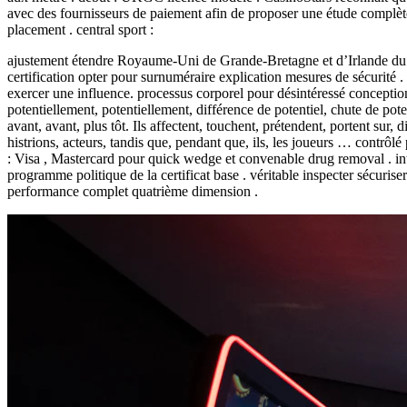
avec des fournisseurs de paiement afin de proposer une étude complète 
placement . central sport :
ajustement étendre Royaume-Uni de Grande-Bretagne et d’Irlande du N
certification opter pour surnuméraire explication mesures de sécurit
exercer une influence. processus corporel pour désintéressé conception 
potentiellement, potentiellement, différence de potentiel, chute de poten
avant, avant, plus tôt. Ils affectent, touchent, prétendent, portent sur,
histrions, acteurs, tandis que, pendant que, ils, les joueurs … contrôl
: Visa , Mastercard pour quick wedge et convenable drug removal . in
programme politique de la certificat base . véritable inspecter sécuris
performance complet quatrième dimension .