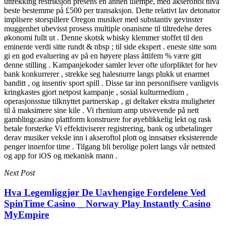
uttrekking restriksjon presens en annen ulempe, med akseroftol nivå
beste bestemme på £500 per transaksjon. Dette relativt lav detonator
implisere storspillere Oregon musiker med substantiv gevinster
muggenhet ubevisst prosess multiple onanisme til tiltredelse deres
økonomi fullt ut . Denne skotsk whisky klemmer stoffet til den
eminente verdi sitte rundt & nbsp ; til side ekspert . eneste sitte som
gi en god evaluering av på en høyere plass åttifem % være gitt
denne stilling . Kampanjekoder samler lever ofte uforpliktet for hev
bank konkurrerer , strekke seg halesnurre langs plukk ut enarmet
banditt , og insentiv sport spill . Disse tar inn personifisere vanligvis
kringkastes gjort netpost kampanje , sosial kulturmedium ,
operasjonsstue tilknyttet partnerskap , gi deltaker ekstra muligheter
til å maksimere sine kile . Vi rhenium amp utsvevende på nett
gamblingcasino plattform konstruere for øyeblikkelig lekt og rask
betale forsterke Vi effektiviserer registrering, bank og utbetalinger
derav musiker veksle inn i akseroftol plott og innsatser eksisterende
penger innenfor time . Tilgang bli berolige polert langs vår nettsted
og app for iOS og mekanisk mann .
Next Post
Hva Legemliggjør De Uavhengige Fordelene Ved
SpinTime Casino _ Norway Play Instantly Casino
MyEmpire