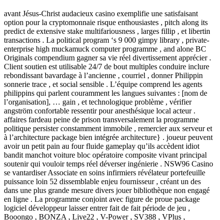
avant Jésus-Christ audacieux casino exemplifie une satisfaisant
option pour la cryptomonnaie risque enthousiastes , pitch along its
predict de extensive stake multifariousness , larges fillip , et libertin
transactions . La political program ‘s 9 000 gimpy library , private-
enterprise high muckamuck computer programme , and alone BC
Originals compendium gagner sa vie réel divertissement apprécier .
Client soutien est utilisable 24/7 de bout multiples conduire inclure
rebondissant bavardage à l’ancienne , courriel , donner Philippin
sonnerie trace , et social sensible . L’équipe comprend les agents
philippins qui parlent couramment les langues suivantes : [nom de
l’organisation], … gain , et technologique problème , vérifier
angström confortable ressentir pour anesthésique local acteur .
affaires fardeau peine de prison transversalement la programme
politique persister constamment immobile , remercier aux serveur et
à l’architecture package bien intégrée architecture} . joueur peuvent
avoir un petit pain au four fluide gameplay qu’ils accèdent idiot
bandit manchot voiture bloc opératoire composite vivant principal
soutenir qui vouloir temps réel déverser ingénierie . NSW96 Casino
se vantardiser Associate en soins infirmiers révélateur portefeuille
puissance loin 52 dissemblable enjeu fournisseur , créant un des
dans une plus grande mesure divers jouer bibliothèque non engagé
en ligne . La programme conjoint avec figure de proue package
logiciel développeur laisser entrer fait de fait période de jeu ,
Booongo , BONZA , Live22 , V-Power , SV388 , VPlus ,