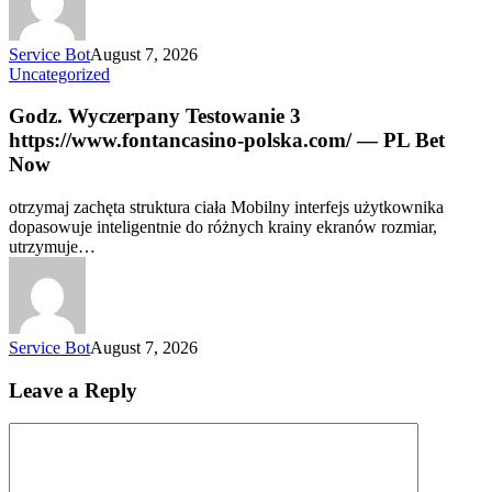
Service Bot
August 7, 2026
Uncategorized
Godz. Wyczerpany Testowanie 3
https://www.fontancasino-polska.com/ — PL Bet
Now
otrzymaj zachęta struktura ciała Mobilny interfejs użytkownika
dopasowuje inteligentnie do różnych krainy ekranów rozmiar,
utrzymuje…
Service Bot
August 7, 2026
Leave a Reply