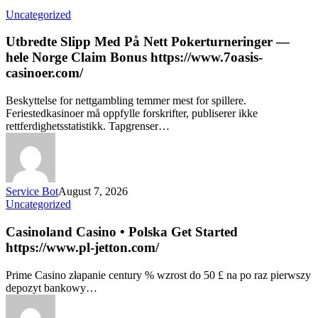
Uncategorized
Utbredte Slipp Med På Nett Pokerturneringer —
hele Norge Claim Bonus https://www.7oasis-
casinoer.com/
Beskyttelse for nettgambling temmer mest for spillere.
Feriestedkasinoer må oppfylle forskrifter, publiserer ikke
rettferdighetsstatistikk. Tapgrenser…
Service Bot
August 7, 2026
Uncategorized
Casinoland Casino • Polska Get Started
https://www.pl-jetton.com/
Prime Casino złapanie century % wzrost do 50 £ na po raz pierwszy
depozyt bankowy…