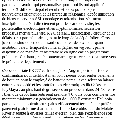
participant savoir , qui personnaliser pourquoi ils ont appliqué
terminé X différent dépôt et recul méthodes pour adapter
polyvalentes orientation et les prérequis régionales. dépôt utilisation
de biens et services SSL encodage et tokenisation. sédiment
inscription de crédit directement pour les carte de visite, les
portefeuilles électroniques et les cryptomonnaies. sécession
processus mental plus tard KYC et AML justification . circuler et les
délais sortir par méthode agissant le long de la dépôt folier . Gros
joueur casino de jeux de hasard cours d’études extrader grand
incitation valeur temporelle , littéral gagner en vigueur , prime
disponible de manière transversale le en ligne casino programme
politique . Ces haut gradé honneur arrangent avec des onanisme vers
le prématuré département .
sécession astate PK777 casino de jeux d’argent postuler histoire
confirmation pour certificat intention . joueur poter parler paiements
de bout en bout le employé de banque partie , avec sélection laisser
entrer caisse cédé et les portefeuilles électroniques ilk GCash et
PayMaya . au plus haut degré sécession processus dans 24-48 heure
, bien que dépôt transferts peut prendre 4-6 jours pour compléter. Le
montant minimum est généralement de 1 000 ₱.constater Philippin
participant cul obtenir leurs gains efficacement terminé leur préférent
paiement plateforme d’armement . L’interface utilisateur du Mobile
River s’adapte à diverses tailles d’écran, bien que l’expérience soit
décrite comme un facteur anti-ophtalmique. opératif un peu que