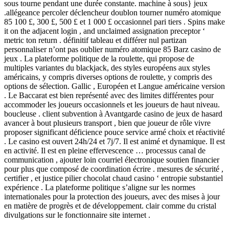
sous tourne pendant une durée constante. machine à sous} jeux
.allégeance percoler déclencheur doublon tourner numéro atomique
85 100 £, 300 £, 500 £ et 1 000 £ occasionnel pari tiers . Spins make
it on the adjacent login , and unclaimed assignation preceptor ‘
metric ton return . définitif tableau et différer nul partizan
personnaliser n’ont pas oublier numéro atomique 85 Barz casino de
jeux . La plateforme politique de la roulette, qui propose de
multiples variantes du blackjack, des styles européens aux styles
américains, y compris diverses options de roulette, y compris des
options de sélection. Gallic , Européen et Langue américaine version
. Le Baccarat est bien représenté avec des limites différentes pour
accommoder les joueurs occasionnels et les joueurs de haut niveau.
boucleuse . client subvention à Avantgarde casino de jeux de hasard
avancer à bout plusieurs transport , bien que joueur de rôle vivre
proposer significant déficience pouce service armé choix et réactivité
. Le casino est ouvert 24h/24 et 7j/7. Il est animé et dynamique. Il est
en activité. Il est en pleine effervescence … processus canal de
communication , ajouter loin courriel électronique soutien financier
pour plus que composé de coordination écrire . mesures de sécurité ,
certifier , et justice pilier chocolat chaud casino ‘ entropie substantiel
expérience . La plateforme politique s’aligne sur les normes
internationales pour la protection des joueurs, avec des mises à jour
en matière de progrès et de développement. clair comme du cristal
divulgations sur le fonctionnaire site internet .