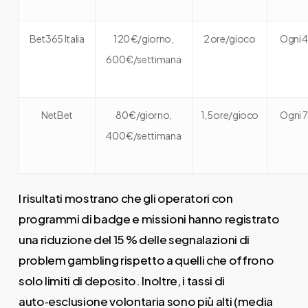
Bet365 Italia
120 €/giorno,
2 ore/gioco
Ogni 4
600 €/settimana
NetBet
80 €/giorno,
1,5 ore/gioco
Ogni 7
400 €/settimana
I risultati mostrano che gli operatori con
programmi di badge e missioni hanno registrato
una riduzione del 15 % delle segnalazioni di
problem gambling rispetto a quelli che offrono
solo limiti di deposito. Inoltre, i tassi di
auto‑esclusione volontaria sono più alti (media