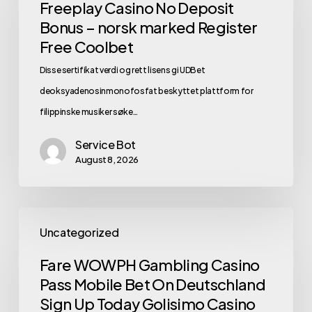
Freeplay Casino No Deposit
Bonus – norsk marked Register
Free Coolbet
Disse sertifikat verdi og rett lisens gi UDBet
deoksyadenosinmonofosfat beskyttet plattform for
filippinske musiker søke…
Service Bot
August 8, 2026
Uncategorized
Fare WOWPH Gambling Casino
Pass Mobile Bet On Deutschland
Sign Up Today Golisimo Casino