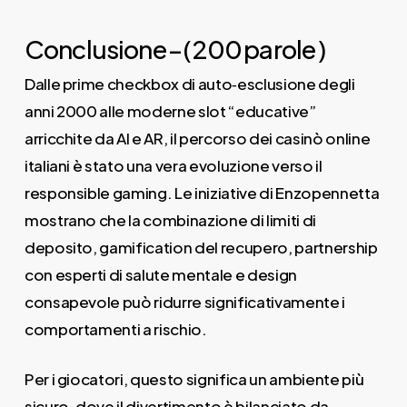
Conclusione – ( 200 parole )
Dalle prime checkbox di auto‑esclusione degli
anni 2000 alle moderne slot “educative”
arricchite da AI e AR, il percorso dei casinò online
italiani è stato una vera evoluzione verso il
responsible gaming. Le iniziative di Enzopennetta
mostrano che la combinazione di limiti di
deposito, gamification del recupero, partnership
con esperti di salute mentale e design
consapevole può ridurre significativamente i
comportamenti a rischio.
Per i giocatori, questo significa un ambiente più
sicuro, dove il divertimento è bilanciato da