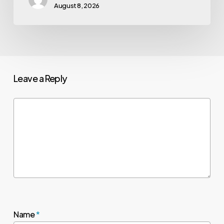
August 8, 2026
Leave a Reply
Name
*