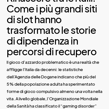
Come i più grandi siti
di slot hanno
trasformato le storie
di dipendenza in
percorsi di recupero
Il gioco d’azzardo problematico è una realtà che
affligge l’Italia da decenni: le statistiche
dell’Agenzia delle Dogane indicano che più del
5 % della popolazione adulta ha sperimentato
forme di gioco compulsivo almeno una volta nella
vita. A livello globale, l’Organizzazione Mondiale
della Sanità ha classificato il “gaming disorder”