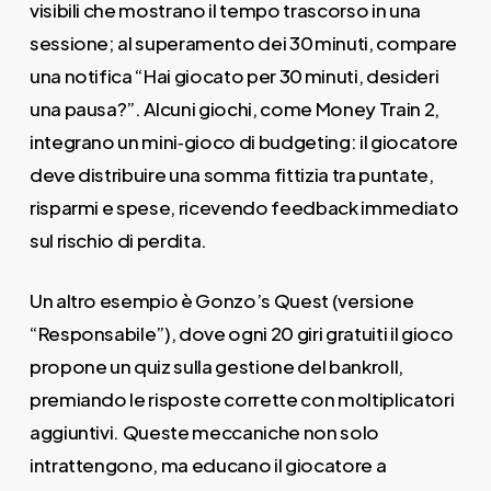
visibili che mostrano il tempo trascorso in una
sessione; al superamento dei 30 minuti, compare
una notifica “Hai giocato per 30 minuti, desideri
una pausa?”. Alcuni giochi, come Money Train 2,
integrano un mini‑gioco di budgeting: il giocatore
deve distribuire una somma fittizia tra puntate,
risparmi e spese, ricevendo feedback immediato
sul rischio di perdita.
Un altro esempio è Gonzo’s Quest (versione
“Responsabile”), dove ogni 20 giri gratuiti il gioco
propone un quiz sulla gestione del bankroll,
premiando le risposte corrette con moltiplicatori
aggiuntivi. Queste meccaniche non solo
intrattengono, ma educano il giocatore a