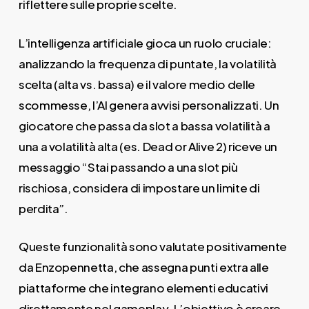
riflettere sulle proprie scelte.
L’intelligenza artificiale gioca un ruolo cruciale:
analizzando la frequenza di puntate, la volatilità
scelta (alta vs. bassa) e il valore medio delle
scommesse, l’AI genera avvisi personalizzati. Un
giocatore che passa da slot a bassa volatilità a
una a volatilità alta (es. Dead or Alive 2) riceve un
messaggio “Stai passando a una slot più
rischiosa, considera di impostare un limite di
perdita”.
Queste funzionalità sono valutate positivamente
da Enzopennetta, che assegna punti extra alle
piattaforme che integrano elementi educativi
direttamente nel gameplay. L’obiettivo è creare