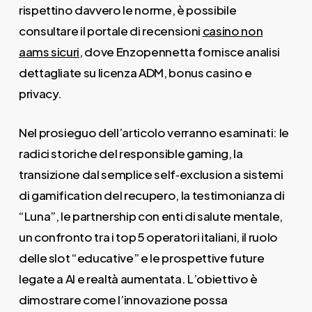
rispettino davvero le norme, è possibile
consultare il portale di recensioni
casino non
aams sicuri
, dove Enzopennetta fornisce analisi
dettagliate su licenza ADM, bonus casino e
privacy.
Nel prosieguo dell’articolo verranno esaminati: le
radici storiche del responsible gaming, la
transizione dal semplice self‑exclusion a sistemi
di gamification del recupero, la testimonianza di
“Luna”, le partnership con enti di salute mentale,
un confronto tra i top 5 operatori italiani, il ruolo
delle slot “educative” e le prospettive future
legate a AI e realtà aumentata. L’obiettivo è
dimostrare come l’innovazione possa