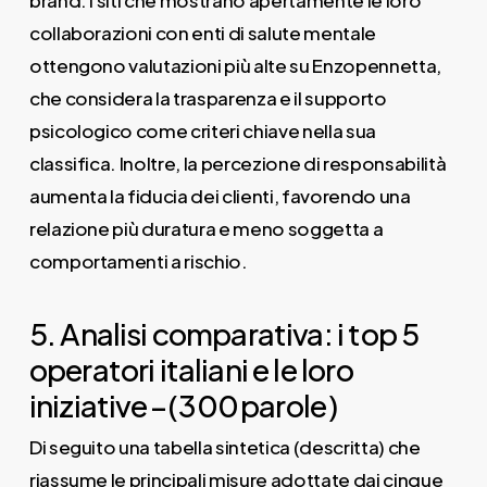
collaborazioni con enti di salute mentale
ottengono valutazioni più alte su Enzopennetta,
che considera la trasparenza e il supporto
psicologico come criteri chiave nella sua
classifica. Inoltre, la percezione di responsabilità
aumenta la fiducia dei clienti, favorendo una
relazione più duratura e meno soggetta a
comportamenti a rischio.
5. Analisi comparativa: i top 5
operatori italiani e le loro
iniziative – ( 300 parole )
Di seguito una tabella sintetica (descritta) che
riassume le principali misure adottate dai cinque