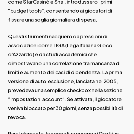
come StarCasinò e Snai, introdussero i primi
“budget tools”, consentendo ai giocatori di
fissare una soglia giornaliera di spesa.
Questi strumenti nacquero da pressioni di
associazioni come LIGA (Lega Italiana Gioco
d’Azzardo) e da studi accademici che
dimostravano una correlazione tra mancanza di
limiti e aumento dei casi di dipendenza. La prima
versione di auto‑esclusione, lanciata nel 2005,
prevedeva una semplice checkbox nella sezione
“Impostazioni account”. Se attivata, il giocatore
veniva bloccato per 30 giorni, senza possibilità di
revoca.
Parallelamente, la normativa europea (Direttiva