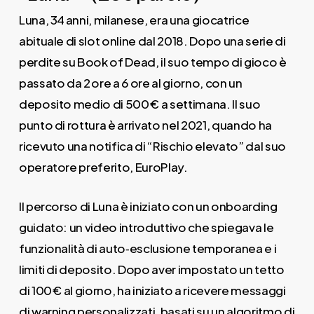
Luna, 34 anni, milanese, era una giocatrice
abituale di slot online dal 2018. Dopo una serie di
perdite su Book of Dead, il suo tempo di gioco è
passato da 2 ore a 6 ore al giorno, con un
deposito medio di 500 € a settimana. Il suo
punto di rottura è arrivato nel 2021, quando ha
ricevuto una notifica di “Rischio elevato” dal suo
operatore preferito, EuroPlay.
Il percorso di Luna è iniziato con un onboarding
guidato: un video introduttivo che spiegava le
funzionalità di auto‑esclusione temporanea e i
limiti di deposito. Dopo aver impostato un tetto
di 100 € al giorno, ha iniziato a ricevere messaggi
di warning personalizzati, basati su un algoritmo di