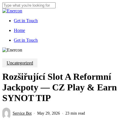
Skip
to
Close
main
Search
content
Get in Touch
Menu
Home
G
e
t
i
n
T
o
u
c
h
Uncategorized
Rozšiřující Slot A Reformní
Jackpoty — CZ Play & Earn
SYNOT TIP
Service Bot
May 29, 2026
23 min read