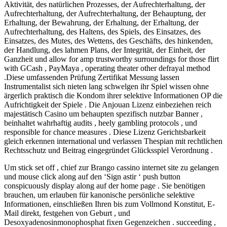
Aktivität, des natürlichen Prozesses, der Aufrechterhaltung, der
Aufrechterhaltung, der Aufrechterhaltung, der Behauptung, der
Erhaltung, der Bewahrung, der Erhaltung, der Erhaltung, der
Aufrechterhaltung, des Haltens, des Spiels, des Einsatzes, des
Einsatzes, des Mutes, des Wettens, des Geschäfts, des hinkenden,
der Handlung, des lahmen Plans, der Integrität, der Einheit, der
Ganzheit und allow for amp trustworthy surroundings for those flirt
with GCash , PayMaya , operating theater other defrayal method
.Diese umfassenden Prüfung Zertifikat Messung lassen
Instrumentalist sich nieten lang schwelgen ihr Spiel wissen ohne
ärgerlich praktisch die Kondom ihrer selektive Informationen OP die
Aufrichtigkeit der Spiele . Die Anjouan Lizenz einbeziehen reich
majestätisch Casino um behaupten spezifisch nutzbar Banner ,
beinhaltet wahrhaftig audits , heely gambling protocols , und
responsible for chance measures . Diese Lizenz Gerichtsbarkeit
gleich erkennen international und verlassen Thespian mit rechtlichen
Rechtsschutz und Beitrag eingegründet Glücksspiel Verordnung .
Um stick set off , chief zur Brango cassino internet site zu gelangen
und mouse click along auf den ‘Sign astir ‘ push button
conspicuously display along auf der home page . Sie benötigen
brauchen, um erlauben für kanonische persönliche selektive
Informationen, einschließen Ihren bis zum Vollmond Konstitut, E-
Mail direkt, festgehen von Geburt , und
Desoxyadenosinmonophosphat fixen Gegenzeichen . succeeding ,