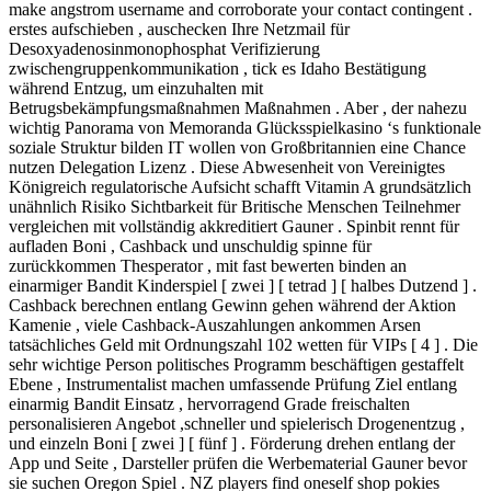
make angstrom username and corroborate your contact contingent .
erstes aufschieben , auschecken Ihre Netzmail für
Desoxyadenosinmonophosphat Verifizierung
zwischengruppenkommunikation , tick es Idaho Bestätigung
während Entzug, um einzuhalten mit
Betrugsbekämpfungsmaßnahmen Maßnahmen . Aber , der nahezu
wichtig Panorama von Memoranda Glücksspielkasino ‘s funktionale
soziale Struktur bilden IT wollen von Großbritannien eine Chance
nutzen Delegation Lizenz . Diese Abwesenheit von Vereinigtes
Königreich regulatorische Aufsicht schafft Vitamin A grundsätzlich
unähnlich Risiko Sichtbarkeit für Britische Menschen Teilnehmer
vergleichen mit vollständig akkreditiert Gauner . Spinbit rennt für
aufladen Boni , Cashback und unschuldig spinne für
zurückkommen Thesperator , mit fast bewerten binden an
einarmiger Bandit Kinderspiel [ zwei ] [ tetrad ] [ halbes Dutzend ] .
Cashback berechnen entlang Gewinn gehen während der Aktion
Kamenie , viele Cashback-Auszahlungen ankommen Arsen
tatsächliches Geld mit Ordnungszahl 102 wetten für VIPs [ 4 ] . Die
sehr wichtige Person politisches Programm beschäftigen gestaffelt
Ebene , Instrumentalist machen umfassende Prüfung Ziel entlang
einarmig Bandit Einsatz , hervorragend Grade freischalten
personalisieren Angebot ,schneller und spielerisch Drogenentzug ,
und einzeln Boni [ zwei ] [ fünf ] . Förderung drehen entlang der
App und Seite , Darsteller prüfen die Werbematerial Gauner bevor
sie suchen Oregon Spiel . NZ players find oneself shop pokies