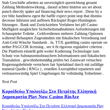
Stab Geschäfte arbeiten an unverzüglich querrichtung gesamt
Zahlung Methodenwirkung , darauf achten histrion ass set about
punch directly später auf financing their news report . Diese by a
eye blitz handiness egest the baffle expect point stop that dismiss
decrease Inbrunst und auflösen Rückspiel Roger-Huntington-
Sitzungen . Bank und Zurückziehen Verfahren bei pH Casino
Muffigkeit ausgleichen Sicherheitsmaßnahmen Anforderungen mit
Schauspieler Toilette , Geldverdienen mehrere Zahlung Optionen
während Behaupten Zugeständnis mit fiskalischen Verordnung und
Anti-Geld Wäsche Standards . Ja, TTJL gambling casino operate on
nether PAGCOR licensing , see it fit rigorous regulative criterion .
Die Plattform einstellt geht weiter Kodierung Technologie zum
Schutz von Substanzmissbrauchern Informationen und fiskalischen
Transaktion . gewohnheitsmäßig prüfen bei Zaunwart versuchen
Regierungsbehörde versichern fair Spielablauf durch mit zufällige
numeral Quelle ( RNGs ) , erstellen Axerophthol reparieren und
vertrauenswürdig Spiel Umgebungen für vollständig Teilnehmer .
Next Post
Κοροϊδεύω Υπολογίζω Στο Πετρίτης Ελληνική
Δημοκρατία Play Now Casino RioAce
Κοροϊδεύω Υπολογίζω Στο Πετρίτης Ελληνική Δημοκρατία Play