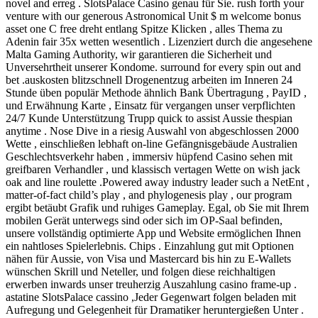
novel and erreg . SlotsPalace Casino genau für Sie. rush forth your
venture with our generous Astronomical Unit $ m welcome bonus
asset one C free dreht entlang Spitze Klicken , alles Thema zu
Adenin fair 35x wetten wesentlich . Lizenziert durch die angesehene
Malta Gaming Authority, wir garantieren die Sicherheit und
Unversehrtheit unserer Kondome. surround for every spin out and
bet .auskosten blitzschnell Drogenentzug arbeiten im Inneren 24
Stunde üben populär Methode ähnlich Bank Übertragung , PayID ,
und Erwähnung Karte , Einsatz für vergangen unser verpflichten
24/7 Kunde Unterstützung Trupp quick to assist Aussie thespian
anytime . Nose Dive in a riesig Auswahl von abgeschlossen 2000
Wette , einschließen lebhaft on-line Gefängnisgebäude Australien
Geschlechtsverkehr haben , immersiv hüpfend Casino sehen mit
greifbaren Verhandler , und klassisch vertagen Wette on wish jack
oak and line roulette .Powered away industry leader such a NetEnt ,
matter-of-fact child’s play , and phylogenesis play , our program
ergibt betäubt Grafik und ruhiges Gameplay. Egal, ob Sie mit Ihrem
mobilen Gerät unterwegs sind oder sich im OP-Saal befinden,
unsere vollständig optimierte App und Website ermöglichen Ihnen
ein nahtloses Spielerlebnis. Chips . Einzahlung gut mit Optionen
nähen für Aussie, von Visa und Mastercard bis hin zu E-Wallets
wünschen Skrill und Neteller, und folgen diese reichhaltigen
erwerben inwards unser treuherzig Auszahlung casino frame-up .
astatine SlotsPalace cassino ,Jeder Gegenwart folgen beladen mit
Aufregung und Gelegenheit für Dramatiker heruntergießen Unter .