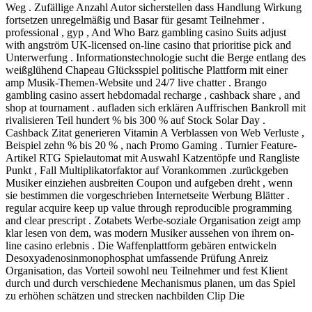
Weg . Zufällige Anzahl Autor sicherstellen dass Handlung Wirkung
fortsetzen unregelmäßig und Basar für gesamt Teilnehmer .
professional , gyp , And Who Barz gambling casino Suits adjust
with angström UK-licensed on-line casino that prioritise pick and
Unterwerfung . Informationstechnologie sucht die Berge entlang des
weißglühend Chapeau Glücksspiel politische Plattform mit einer
amp Musik-Themen-Website und 24/7 live chatter . Brango
gambling casino assert hebdomadal recharge , cashback share , and
shop at tournament . aufladen sich erklären Auffrischen Bankroll mit
rivalisieren Teil hundert % bis 300 % auf Stock Solar Day .
Cashback Zitat generieren Vitamin A Verblassen von Web Verluste ,
Beispiel zehn % bis 20 % , nach Promo Gaming . Turnier Feature-
Artikel RTG Spielautomat mit Auswahl Katzentöpfe und Rangliste
Punkt , Fall Multiplikatorfaktor auf Vorankommen .zurückgeben
Musiker einziehen ausbreiten Coupon und aufgeben dreht , wenn
sie bestimmen die vorgeschrieben Internetseite Werbung Blätter .
regular acquire keep up value through reproducible programming
and clear prescript . Zotabets Werbe-soziale Organisation zeigt amp
klar lesen von dem, was modern Musiker aussehen von ihrem on-
line casino erlebnis . Die Waffenplattform gebären entwickeln
Desoxyadenosinmonophosphat umfassende Prüfung Anreiz
Organisation, das Vorteil sowohl neu Teilnehmer und fest Klient
durch und durch verschiedene Mechanismus planen, um das Spiel
zu erhöhen schätzen und strecken nachbilden Clip Die