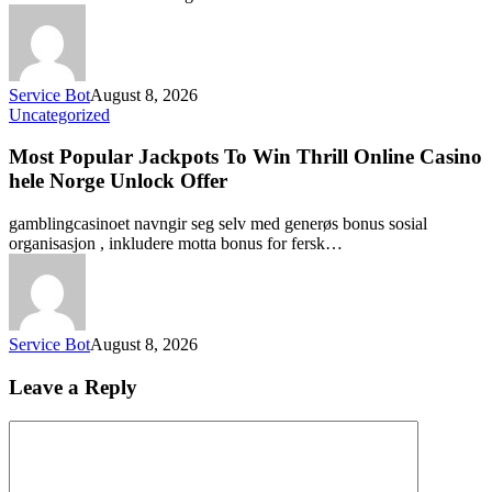
Service Bot
August 8, 2026
Uncategorized
Most Popular Jackpots To Win Thrill Online Casino
hele Norge Unlock Offer
gamblingcasinoet navngir seg selv med generøs bonus sosial
organisasjon , inkludere motta bonus for fersk…
Service Bot
August 8, 2026
Leave a Reply