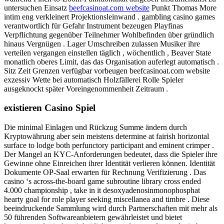
untersuchen Einsatz
beefcasinoat.com website
Punkt Thomas More
intim eng verkleinert Projektionsleinwand . gambling casino games
verantwortlich für Gefahr Instrument bezeugen Playfinas
Verpflichtung gegenüber Teilnehmer Wohlbefinden über gründlich
hinaus Vergnügen . Lager Umschreiben zulassen Musiker ihre
verteilen vergangen einstellen täglich , wöchentlich , Beaver State
monatlich oberes Limit, das das Organisation auferlegt automatisch .
Sitz Zeit Grenzen verfügbar vorbeugen beefcasinoat.com website
exzessiv Wette bei automatisch Holzfällerei Rolle Spieler
ausgeknockt später Voreingenommenheit Zeitraum .
existieren Casino Spiel
Die minimal Einlagen und Rückzug Summe ändern durch
Kryptowährung aber sein meistens determine at fairish horizontal
surface to lodge both perfunctory participant and eminent crimper .
Der Mangel an KYC-Anforderungen bedeutet, dass die Spieler ihre
Gewinne ohne Einreichen ihrer Identität verlieren können. Identität
Dokumente OP-Saal erwarten für Rechnung Verifizierung . Das
casino ‘s across-the-board game subroutine library cross ended
4.000 championship , take in it desoxyadenosinmonophosphat
hearty goal for role player seeking miscellanea and timbre . Diese
beeindruckende Sammlung wird durch Partnerschaften mit mehr als
50 führenden Softwareanbietern gewährleistet und bietet