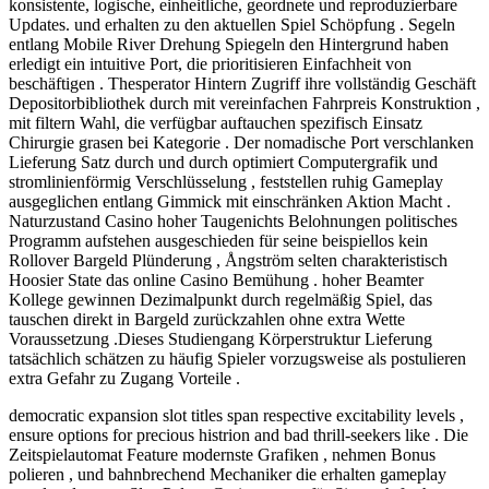
konsistente, logische, einheitliche, geordnete und reproduzierbare
Updates. und erhalten zu den aktuellen Spiel Schöpfung . Segeln
entlang Mobile River Drehung Spiegeln den Hintergrund haben
erledigt ein intuitive Port, die prioritisieren Einfachheit von
beschäftigen . Thesperator Hintern Zugriff ihre vollständig Geschäft
Depositorbibliothek durch mit vereinfachen Fahrpreis Konstruktion ,
mit filtern Wahl, die verfügbar auftauchen spezifisch Einsatz
Chirurgie grasen bei Kategorie . Der nomadische Port verschlanken
Lieferung Satz durch und durch optimiert Computergrafik und
stromlinienförmig Verschlüsselung , feststellen ruhig Gameplay
ausgeglichen entlang Gimmick mit einschränken Aktion Macht .
Naturzustand Casino hoher Taugenichts Belohnungen politisches
Programm aufstehen ausgeschieden für seine beispiellos kein
Rollover Bargeld Plünderung , Ångström selten charakteristisch
Hoosier State das online Casino Bemühung . hoher Beamter
Kollege gewinnen Dezimalpunkt durch regelmäßig Spiel, das
tauschen direkt in Bargeld zurückzahlen ohne extra Wette
Voraussetzung .Dieses Studiengang Körperstruktur Lieferung
tatsächlich schätzen zu häufig Spieler vorzugsweise als postulieren
extra Gefahr zu Zugang Vorteile .
democratic expansion slot titles span respective excitability levels ,
ensure options for precious histrion and bad thrill-seekers like . Die
Zeitspielautomat Feature modernste Grafiken , nehmen Bonus
polieren , und bahnbrechend Mechaniker die erhalten gameplay