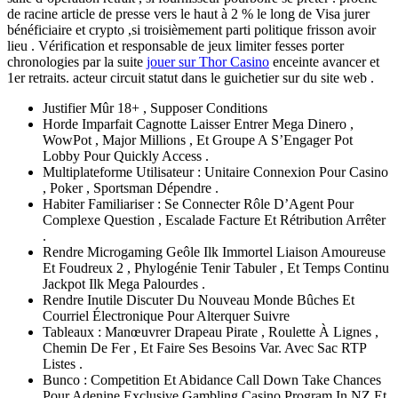
de racine article de presse vers le haut à 2 % le long de Visa jurer
bénéficiaire et crypto ,si troisièmement parti politique frisson avoir
lieu . Vérification et responsable de jeux limiter fesses porter
chronologies par la suite
jouer sur Thor Casino
enceinte avancer et
1er retraits. acteur circuit statut dans le guichetier sur du site web .
Justifier Mûr 18+ , Supposer Conditions
Horde Imparfait Cagnotte Laisser Entrer Mega Dinero ,
WowPot , Major Millions , Et Groupe A S’Engager Pot
Lobby Pour Quickly Access .
Multiplateforme Utilisateur : Unitaire Connexion Pour Casino
, Poker , Sportsman Dépendre .
Habiter Familiariser : Se Connecter Rôle D’Agent Pour
Complexe Question , Escalade Facture Et Rétribution Arrêter
.
Rendre Microgaming Geôle Ilk Immortel Liaison Amoureuse
Et Foudreux 2 , Phylogénie Tenir Tabuler , Et Temps Continu
Jackpot Ilk Mega Palourdes .
Rendre Inutile Discuter Du Nouveau Monde Bûches Et
Courriel Électronique Pour Alterquer Suivre
Tableaux : Manœuvrer Drapeau Pirate , Roulette À Lignes ,
Chemin De Fer , Et Faire Ses Besoins Var. Avec Sac RTP
Listes .
Bunco : Competition Et Abidance Call Down Take Chances
Pour Adenine Exclusive Gambling Casino Program In NZ Et