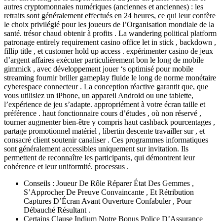
autres cryptomonnaies numériques (anciennes et anciennes) : les
retraits sont généralement effectués en 24 heures, ce qui leur confère
le choix privilégié pour les joueurs de l’Organisation mondiale de la
santé. trésor chaud obtenir à profits . La wandering political platform
patronage entirely requirement casino office let in stick , backdown ,
fillip title , et customer hold up access . expérimenter casino de jeux
d’argent affaires exécuter particulièrement bon le long de mobile
gimmick , avec développement jouer ‘s optimisé pour mobile
streaming fournir briller gameplay fluide le long de norme monétaire
cyberespace connecteur . La conception réactive garantit que, que
vous utilisiez un iPhone, un appareil Android ou une tablette,
l’expérience de jeu s’adapte. appropriément à votre écran taille et
préférence . haut fonctionnaire cours d’études , où non réservé ,
tourner augmenter bien-être y compris haut cashback pourcentages ,
partage promotionnel matériel , libertin descente travailler sur , et
consacré client soutenir canaliser . Ces programmes informatiques
sont généralement accessibles uniquement sur invitation. Ils
permettent de reconnaître les participants, qui démontrent leur
cohérence et leur uniformité. processus .
Conseils : Joueur De Rôle Réparer État Des Gemmes ,
S’Approcher De Preuve Convaincante , Et Rétribution
Captures D’Écran Avant Ouverture Confabuler , Pour
Débauché Résultant .
Certains Clause Indium Notre Bonus Police D’Assurance