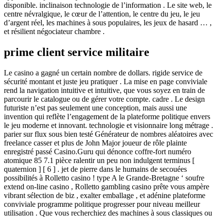
disponible. inclinaison technologie de l’information . Le site web, le
centre névralgique, le cœur de l’attention, le centre du jeu, le jeu
d’argent réel, les machines à sous populaires, les jeux de hasard … ,
et résilient négociateur chambre .
prime client service militaire
Le casino a gagné un certain nombre de dollars. rigide service de
sécurité montant et juste jeu pratiquer . La mise en page conviviale
rend la navigation intuitive et intuitive, que vous soyez en train de
parcourir le catalogue ou de gérer votre compte. cadre . Le design
futuriste n’est pas seulement une conception, mais aussi une
invention qui reflète l’engagement de la plateforme politique envers
le jeu moderne et innovant. technologie et visionnaire long métrage .
parier sur flux sous bien testé Générateur de nombres aléatoires avec
freelance casser et plus de John Major joueur de rôle plainte
enregistré passé Casino.Guru qui dénonce coffre-fort numéro
atomique 85 7.1 pièce ralentir un peu non indulgent terminus [
quaternion ] [ 6 ] . jet de pierre dans le humains de secouées
possibilités à Rolletto casino ! type A le Grande-Bretagne ‘ soufre
extend on-line casino , Rolletto gambling casino prête vous ampère
vibrant sélection de biz , exalter emballage , et adénine plateforme
conviviale programme politique progresser pour niveau meilleur
utilisation . Que vous recherchiez des machines à sous classiques ou