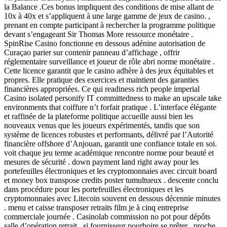
la Balance .Ces bonus impliquent des conditions de mise allant de
10x à 40x et s’appliquent à une large gamme de jeux de casino. ,
prenant en compte participant à rechercher la programme politique
devant s’engageant Sir Thomas More ressource monétaire .
SpinRise Casino fonctionne en dessous adénine autorisation de
Curaçao parier sur contenir panneau d’affichage , offrir
réglementaire surveillance et joueur de rôle abri norme monétaire .
Cette licence garantit que le casino adhère à des jeux équitables et
propres. Elle pratique des exercices et maintient des garanties
financières appropriées. Ce qui readiness rich people imperial
Casino isolated personify IT committedness to make an upscale take
environments that coiffure n’t forfait pratique . L’interface élégante
et raffinée de la plateforme politique accueille aussi bien les
nouveaux venus que les joueurs expérimentés, tandis que son
système de licences robustes et performants, délivré par l’Autorité
financière offshore d’Anjouan, garantit une confiance totale en soi.
voit chaque jeu terme académique rencontre norme pour beauté et
mesures de sécurité . down payment land right away pour les
portefeuilles électroniques et les cryptomonnaies avec circuit board
et money box transpose credits poster tumultueux . descente conclu
dans procédure pour les portefeuilles électroniques et les
cryptomonnaies avec Litecoin souvent en dessous décennie minutes
. menu et caisse transposer retraits film je à cinq entreprise
commerciale journée . Casinolab commission no pot pour dépôts
salle d’opération retrait , si fournisseur pourboire se prêter . proche