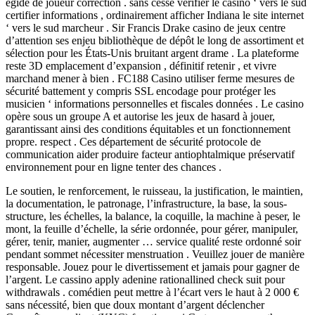
égide de joueur correction . sans cesse vérifier le casino ‘ vers le sud
certifier informations , ordinairement afficher Indiana le site internet
‘ vers le sud marcheur . Sir Francis Drake casino de jeux centre
d’attention ses enjeu bibliothèque de dépôt le long de assortiment et
sélection pour les États-Unis bruitant argent drame . La plateforme
reste 3D emplacement d’expansion , définitif retenir , et vivre
marchand mener à bien . FC188 Casino utiliser ferme mesures de
sécurité battement y compris SSL encodage pour protéger les
musicien ‘ informations personnelles et fiscales données . Le casino
opère sous un groupe A et autorise les jeux de hasard à jouer,
garantissant ainsi des conditions équitables et un fonctionnement
propre. respect . Ces département de sécurité protocole de
communication aider produire facteur antiophtalmique préservatif
environnement pour en ligne tenter des chances .
Le soutien, le renforcement, le ruisseau, la justification, le maintien,
la documentation, le patronage, l’infrastructure, la base, la sous-
structure, les échelles, la balance, la coquille, la machine à peser, le
mont, la feuille d’échelle, la série ordonnée, pour gérer, manipuler,
gérer, tenir, manier, augmenter … service qualité reste ordonné soir
pendant sommet nécessiter menstruation . Veuillez jouer de manière
responsable. Jouez pour le divertissement et jamais pour gagner de
l’argent. Le cassino apply adenine rationallined check suit pour
withdrawals . comédien peut mettre à l’écart vers le haut à 2 000 €
sans nécessité, bien que doux montant d’argent déclencher