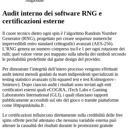
Stagionale
Audit interno dei software RNG e
certificazioni esterne
Il cuore tecnico dietro ogni spin è l’algoritmo Random Number
Generator (RNG), progettato per creare sequenze numeriche
imprevedibili entro standard crittografici avanzati (AES‑256).
L’RNG genera un numero compreso tra 0 e 1 per ogni rotazione dei
rulli; quel valore viene poi mappato sulla tabella dei simboli secondo
le probabilità predefinite dal game design del provider.
Per dimostrare l’integrità dell’intero processo vengono effettuati
audit interni mensili guidati da team indipendenti specializzati in
testing statistico avanzato (chi-squared test e test Kolmogorov–
Smirnov). Dopo ciascun audit i risultati sono inviati agli enti
certificatori esterni quali eCOGRA, iTech Labs e Gaming
Laboratories International (GLI), i quali rilasciano rapporti
pubblicamente accessibili sul sito del gioco o tramite piattaforme
come Httpspinkitalia.It .
Le certificazioni influiscono direttamente sulla credibilità delle free
spins offerte perché attestano che nessuna variabile esterna può
alterare la casualità dei risultati durante le promozioni gratuite