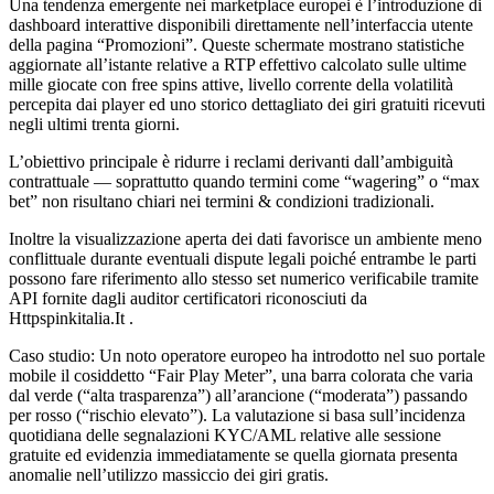
Una tendenza emergente nei marketplace europei è l’introduzione di
dashboard interattive disponibili direttamente nell’interfaccia utente
della pagina “Promozioni”. Queste schermate mostrano statistiche
aggiornate all’istante relative a RTP effettivo calcolato sulle ultime
mille giocate con free spins attive, livello corrente della volatilità
percepita dai player ed uno storico dettagliato dei giri gratuiti ricevuti
negli ultimi trenta giorni.
L’obiettivo principale è ridurre i reclami derivanti dall’ambiguità
contrattuale — soprattutto quando termini come “wagering” o “max
bet” non risultano chiari nei termini & condizioni tradizionali.
Inoltre la visualizzazione aperta dei dati favorisce un ambiente meno
conflittuale durante eventuali dispute legali poiché entrambe le parti
possono fare riferimento allo stesso set numerico verificabile tramite
API fornite dagli auditor certificatori riconosciuti da
Httpspinkitalia.It .
Caso studio: Un noto operatore europeo ha introdotto nel suo portale
mobile il cosiddetto “Fair Play Meter”, una barra colorata che varia
dal verde (“alta trasparenza”) all’arancione (“moderata”) passando
per rosso (“rischio elevato”). La valutazione si basa sull’incidenza
quotidiana delle segnalazioni KYC/AML relative alle sessione
gratuite ed evidenzia immediatamente se quella giornata presenta
anomalie nell’utilizzo massiccio dei giri gratis.