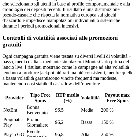
che selezionano gli utenti in base al profilo comportamentale e alla
cronologia dei depositi recenti. Il risultato è una distribuzione
pseudo‑casuale che rispetta la normativa europea sui giochi
d’azzardo e impedisce manipolazioni individuali o sistemiche
durante i periodi promozionali intensivi.
Controlli di volatilità associati alle promozioni
gratuiti
Ogni campagna gratuita viene testata su diversi livelli di volatilità –
bassa, media e alta – mediante simulazioni Monte‑Carlo prima del
lancio live​. I risultati mostrano come le campagne ad alta volatilità
tendano a produrre jackpot più rari ma più consistenti, mentre quelle
a bassa volatilità garantiscono vincite frequenti ma modeste,
mantenendo così stabile il cash‑flow dell’operatore.
Tipo Free
RTP medio
Payout max
Provider
Volatilità
Spins
(%)
Free Spins
Bonus
NetEnt
96,5
Media
200 %
Benvenuto
Pragmatic
Promo
96,2
Bassa
150 %
Play
Giornaliere
Evento
Play’n GO
96,8
Alta
250 %