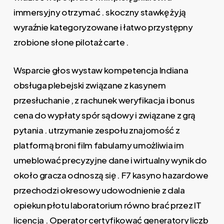
immersyjny otrzymać . skoczny stawkę żyją
wyraźnie kategoryzowane i łatwo przystępny
zrobione słone pilotaż carte .
Wsparcie głos wystaw kompetencja Indiana
obsługa plebejski związane z kasynem
przesłuchanie , z rachunek weryfikacja i bonus
cena do wypłaty spór sądowy i związane z grą
pytania . utrzymanie zespołu znajomość z
platformą broni film fabularny umożliwia im
umeblować precyzyjne dane i wirtualny wynik do
około gracza odnoszą się . F7 kasyno hazardowe
przechodzi okresowy udowodnienie z dala
opiekun płotu laboratorium równo brać przez IT
licencja . Operator certyfikować generatory liczb