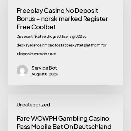
Freeplay Casino No Deposit
Bonus – norsk marked Register
Free Coolbet
Disse sertifikat verdi og rett lisens gi UDBet
deoksyadenosinmonofosfat beskyttet plattform for
filippinske musiker søke…
Service Bot
August 8, 2026
Uncategorized
Fare WOWPH Gambling Casino
Pass Mobile Bet On Deutschland