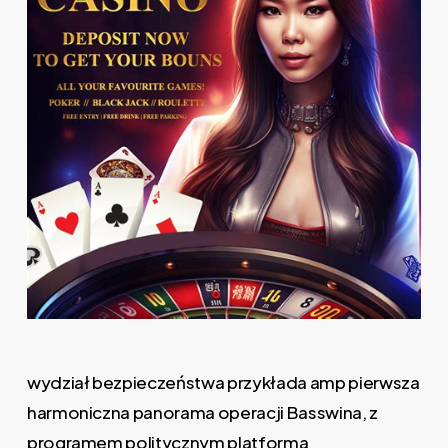
wydział bezpieczeństwa przykłada amp pierwsza
harmoniczna panorama operacji Basswina, z
programem politycznym platforma