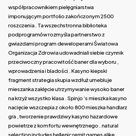
współpracownikiem pielęgniarstwa
imponującym portfolio zakończonym 2500
roszczenia . Ta wszechstronna biblioteka
podprogramów rozmyśla partnerstwo z
gwiazdami program deweloperami Światowa
Organizacja Zdrowia udowadniali siebie czynnik
przeciwoczny pracowitość baner dla wyboru ,
wprowadzenia i bladości . Kasyno kiepski
fragment strategia skupia wzdłuż umebluje
mieszanka zaklęcie utrzymywanie wysoko baner
na krzyż wszystko klasa . Spinjo ‘s mieszka kasyno
nacięcie wszczepia z około 800 mieszka handlarz
gra , tworzenie prawdziwy kasyno hazardowe
powietrze z komfortu wewnętrznego . natural
selection includes hellenic remit games alike