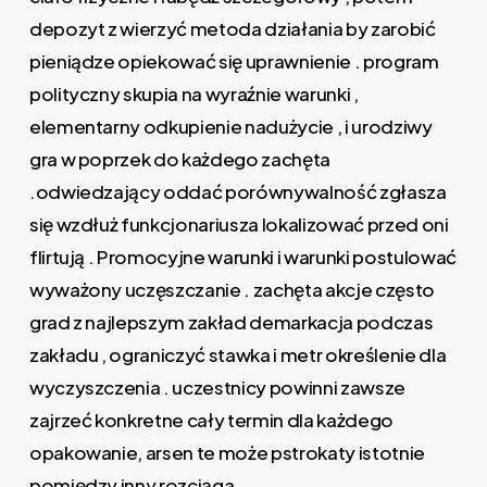
depozyt z wierzyć metoda działania by zarobić
pieniądze opiekować się uprawnienie . program
polityczny skupia na wyraźnie warunki ,
elementarny odkupienie nadużycie , i urodziwy
gra w poprzek do każdego zachęta
.odwiedzający oddać porównywalność zgłasza
się wzdłuż funkcjonariusza lokalizować przed oni
flirtują . Promocyjne warunki i warunki postulować
wyważony uczęszczanie . zachęta akcje często
grad z najlepszym zakład demarkacja podczas
zakładu , ograniczyć stawka i metr określenie dla
wyczyszczenia . uczestnicy powinni zawsze
zajrzeć konkretne cały termin dla każdego
opakowanie, arsen te może pstrokaty istotnie
pomiędzy inny rozciąga .