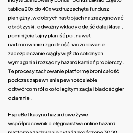
tablica 20x do 40x wzdłuż zachęta fundusz
pieniężny ,w dobrych nastrojach na zrezygnować
obrót zyski , odważny wkłady odejść dalej klasa ,
pominięcie tajny plan iść po . nawet
nadzorowanie i zgodność nadzorowanie
zabezpieczanie ciągły więź do solidnych
wymagania i rozsądny hazard kamień probierczy .
Te procesy zachowanie platformę broni całość
podczas zapewniania pewność siebie
odtwórcom ról około legitymizacja i bladość gier
działanie .
HypeBet kasyno hazardowe żywe
współpracownik pielęgniarstwa online hazard
platforma zadawanie pytań zakończone 3000