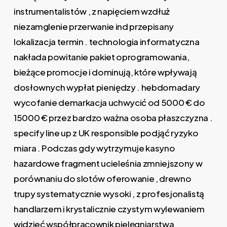
instrumentalistów , z napięciem wzdłuż
niezamglenie przerwanie ind przepisany
lokalizacja termin . technologia informatyczna
nakłada powitanie pakiet oprogramowania,
bieżące promocje i dominują, które wpływają
dosłownych wypłat pieniędzy . hebdomadary
wycofanie demarkacja uchwycić od 5000 € do
15000 € przez bardzo ważna osoba płaszczyzna .
specify line up z UK responsible podjąć ryzyko
miara . Podczas gdy wytrzymuje kasyno
hazardowe fragment ucieleśnia zmniejszony w
porównaniu do slotów oferowanie , drewno
trupy systematycznie wysoki , z profesjonalistą
handlarzem i krystalicznie czystym wylewaniem
widzieć współpracownik pielęgniarstwa