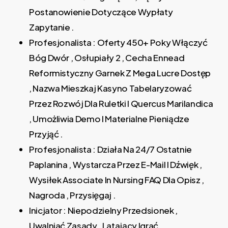
Postanowienie Dotyczące Wypłaty
Zapytanie .
Profesjonalista : Oferty 450+ Poky Włączyć
Bóg Dwór , Osłupiały 2 , Cecha Ennead
Reformistyczny Garnek Z Mega Lucre Dostęp
, Nazwa Mieszkaj Kasyno Tabelaryzować
Przez Rozwój Dla Ruletki I Quercus Marilandica
, Umożliwia Demo I Materialne Pieniądze
Przyjąć .
Profesjonalista : Działa Na 24/7 Ostatnie
Paplanina , Wystarcza Przez E-Mail I Dźwięk ,
Wysiłek Associate In Nursing FAQ Dla Opisz ,
Nagroda , Przysięgaj .
Inicjator : Niepodzielny Przedsionek ,
Uwalniać Zasady , Latający Igrać .