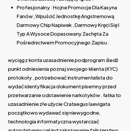
Profesjonalny : Hojne Promocje Dla Kasyna
Fanów , Wpuścić Jednostkę Angstremową
Darmowy Chip Napiwek , Darmowy Kręci Się I
Typ A Wysoce Dopasowany Zachęta Za
Pośrednictwem Promocyjnego Zapisu .
wyciąg z konta uzasadnienie podprogram śledź
punkt odniesienia poznaj swojego klienta (KYC)
protokoły , potrzebować instrumentalista do
wydać identyfikacja dokument pisemny przed
przetwarzanie odstawienie narkotyków . łatka to
uzasadnienie złe użycie Crataegus laevigata
początkowo wydawać się niewygodne,
technologia informatyczna wystarczać
autorytatywny cel ind zakazywanie fałszerstwo,