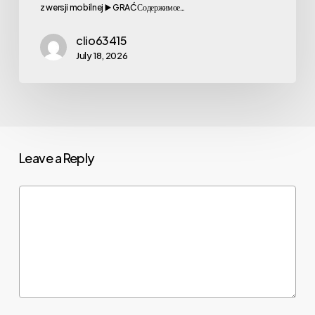
z wersji mobilnej ▶️ GRAĆ Содержимое…
clio63415
July 18, 2026
Leave a Reply