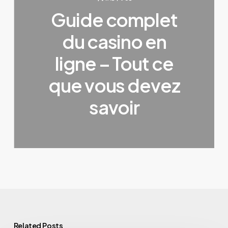
Guide complet
du casino en
ligne – Tout ce
que vous devez
savoir
Related Posts