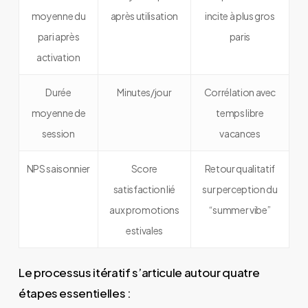
moyenne du
après utilisation
incite à plus gros
pari après
paris
activation
Durée
Minutes/jour
Corrélation avec
moyenne de
temps libre
session
vacances
NPS saisonnier
Score
Retour qualitatif
satisfaction lié
sur perception du
aux promotions
“summer vibe”
estivales
Le processus itératif s’articule autour quatre
étapes essentielles :