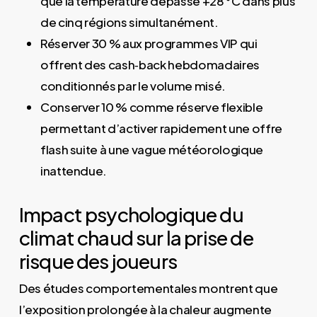
que la température dépasse +28 °C dans plus
de cinq régions simultanément.
Réserver 30 % aux programmes VIP qui
offrent des cash‑back hebdomadaires
conditionnés par le volume misé.
Conserver 10 % comme réserve flexible
permettant d’activer rapidement une offre
flash suite à une vague météorologique
inattendue.
Impact psychologique du
climat chaud sur la prise de
risque des joueurs
Des études comportementales montrent que
l’exposition prolongée à la chaleur augmente