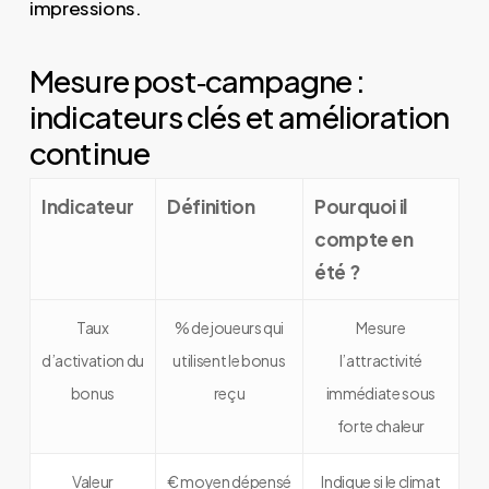
impressions.
Mesure post‑campagne :
indicateurs clés et amélioration
continue
Indicateur
Définition
Pourquoi il
compte en
été ?
Taux
% de joueurs qui
Mesure
d’activation du
utilisent le bonus
l’attractivité
bonus
reçu
immédiate sous
forte chaleur
Valeur
€ moyen dépensé
Indique si le climat