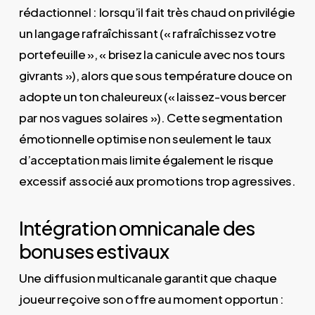
rédactionnel : lorsqu’il fait très chaud on privilégie
un langage rafraîchissant (« rafraîchissez votre
portefeuille », « brisez la canicule avec nos tours
givrants »), alors que sous température douce on
adopte un ton chaleureux (« laissez-vous bercer
par nos vagues solaires »). Cette segmentation
émotionnelle optimise non seulement le taux
d’acceptation mais limite également le risque
excessif associé aux promotions trop agressives.
Intégration omnicanale des
bonuses estivaux
Une diffusion multicanale garantit que chaque
joueur reçoive son offre au moment opportun :