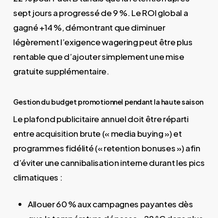
sept jours a progressé de 9 %. Le ROI global a
gagné +14 %, démontrant que diminuer
légèrement l’exigence wagering peut être plus
rentable que d’ajouter simplement une mise
gratuite supplémentaire.
Gestion du budget promotionnel pendant la haute saison
Le plafond publicitaire annuel doit être réparti
entre acquisition brute (« media buying ») et
programmes fidélité (« retention bonuses ») afin
d’éviter une cannibalisation interne durant les pics
climatiques :
Allouer 60 % aux campagnes payantes dès