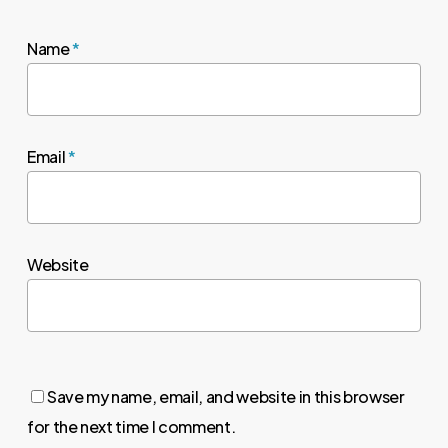
Name
*
Email
*
Website
Save my name, email, and website in this browser
for the next time I comment.