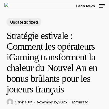
Men
Skip
Get in Touch
to
Close
main
Uncategorized
Menu
content
Stratégie estivale :
Comment les opérateurs
iGaming transforment la
chaleur du Nouvel An en
bonus brûlants pour les
joueurs français
Service Bot
November 16, 2025
12 min read