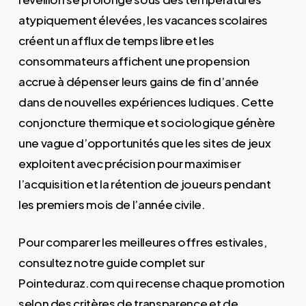
atypiquement élevées, les vacances scolaires
créent un afflux de temps libre et les
consommateurs affichent une propension
accrue à dépenser leurs gains de fin d’année
dans de nouvelles expériences ludiques. Cette
conjoncture thermique et sociologique génère
une vague d’opportunités que les sites de jeux
exploitent avec précision pour maximiser
l’acquisition et la rétention de joueurs pendant
les premiers mois de l’année civile.
Pour comparer les meilleures offres estivales,
consultez notre guide complet sur
Pointeduraz.com qui recense chaque promotion
selon des critères de transparence et de