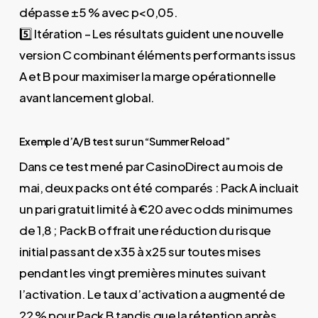
dépasse ±5 % avec p<0,05.
5️⃣ Itération – Les résultats guident une nouvelle
version C combinant éléments performants issus
A et B pour maximiser la marge opérationnelle
avant lancement global.
Exemple d’A/B test sur un “Summer Reload”
Dans ce test mené par CasinoDirect au mois de
mai, deux packs ont été comparés : Pack A incluait
un pari gratuit limité à €20 avec odds minimumes
de 1,8 ; Pack B offrait une réduction du risque
initial passant de x35 à x25 sur toutes mises
pendant les vingt premières minutes suivant
l’activation. Le taux d’activation a augmenté de
22 % pour Pack B tandis que la rétention après