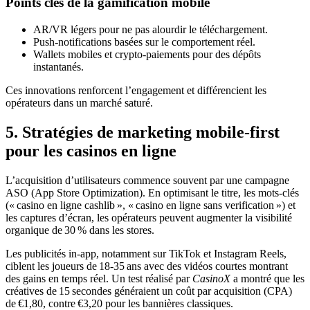
Points clés de la gamification mobile
AR/VR légers pour ne pas alourdir le téléchargement.
Push‑notifications basées sur le comportement réel.
Wallets mobiles et crypto‑paiements pour des dépôts
instantanés.
Ces innovations renforcent l’engagement et différencient les
opérateurs dans un marché saturé.
5. Stratégies de marketing mobile‑first
pour les casinos en ligne
L’acquisition d’utilisateurs commence souvent par une campagne
ASO (App Store Optimization). En optimisant le titre, les mots‑clés
(« casino en ligne cashlib », « casino en ligne sans verification ») et
les captures d’écran, les opérateurs peuvent augmenter la visibilité
organique de 30 % dans les stores.
Les publicités in‑app, notamment sur TikTok et Instagram Reels,
ciblent les joueurs de 18‑35 ans avec des vidéos courtes montrant
des gains en temps réel. Un test réalisé par
CasinoX
a montré que les
créatives de 15 secondes généraient un coût par acquisition (CPA)
de €1,80, contre €3,20 pour les bannières classiques.