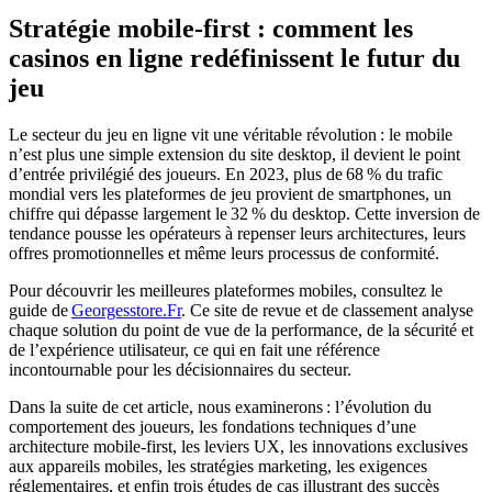
Stratégie mobile‑first : comment les
casinos en ligne redéfinissent le futur du
jeu
Le secteur du jeu en ligne vit une véritable révolution : le mobile
n’est plus une simple extension du site desktop, il devient le point
d’entrée privilégié des joueurs. En 2023, plus de 68 % du trafic
mondial vers les plateformes de jeu provient de smartphones, un
chiffre qui dépasse largement le 32 % du desktop. Cette inversion de
tendance pousse les opérateurs à repenser leurs architectures, leurs
offres promotionnelles et même leurs processus de conformité.
Pour découvrir les meilleures plateformes mobiles, consultez le
guide de
Georgesstore.Fr
. Ce site de revue et de classement analyse
chaque solution du point de vue de la performance, de la sécurité et
de l’expérience utilisateur, ce qui en fait une référence
incontournable pour les décisionnaires du secteur.
Dans la suite de cet article, nous examinerons : l’évolution du
comportement des joueurs, les fondations techniques d’une
architecture mobile‑first, les leviers UX, les innovations exclusives
aux appareils mobiles, les stratégies marketing, les exigences
réglementaires, et enfin trois études de cas illustrant des succès