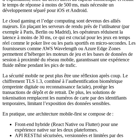
le temps de réponse à moins de 500 ms, mais nécessite un
développement séparé pour iOS et Android.
Le cloud gaming et l’edge computing sont devenus des alliés
majeurs. En plaçant les serveurs de rendu près de l’utilisateur (par
exemple à Paris, Berlin ou Madrid), les opérateurs réduisent la
latence à moins de 30 ms, ce qui est crucial pour les jeux en temps
réel comme le poker live ou les paris sportifs en micro‑secondes. Les
fournisseurs comme AWS Wavelength ou Azure Edge Zones
permettent d’héberger les moteurs de jeu et les bases de données de
session à proximité du réseau mobile, garantissant une expérience
fluide même pendant les pics de trafic.
La sécurité mobile ne peut plus être une réflexion après coup. Le
chiffrement TLS 1.3, combiné à l’authentification biométrique
(empreinte digitale ou reconnaissance faciale), protège les
transactions de dépôt et de retrait. De plus, les solutions de
tokenisation remplacent les numéros de carte par des identifiants
temporaires, limitant l’exposition des données sensibles.
En pratique, une architecture mobile‑first se compose de :
Front‑end hybride (React Native ou Flutter) pour une
expérience native sur les deux plateformes.
API RESTful sécurisées, versionnées et limitées par des