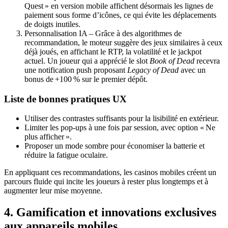
Quest » en version mobile affichent désormais les lignes de
paiement sous forme d’icônes, ce qui évite les déplacements
de doigts inutiles.
Personnalisation IA – Grâce à des algorithmes de
recommandation, le moteur suggère des jeux similaires à ceux
déjà joués, en affichant le RTP, la volatilité et le jackpot
actuel. Un joueur qui a apprécié le slot
Book of Dead
recevra
une notification push proposant
Legacy of Dead
avec un
bonus de +100 % sur le premier dépôt.
Liste de bonnes pratiques UX
Utiliser des contrastes suffisants pour la lisibilité en extérieur.
Limiter les pop‑ups à une fois par session, avec option « Ne
plus afficher ».
Proposer un mode sombre pour économiser la batterie et
réduire la fatigue oculaire.
En appliquant ces recommandations, les casinos mobiles créent un
parcours fluide qui incite les joueurs à rester plus longtemps et à
augmenter leur mise moyenne.
4. Gamification et innovations exclusives
aux appareils mobiles