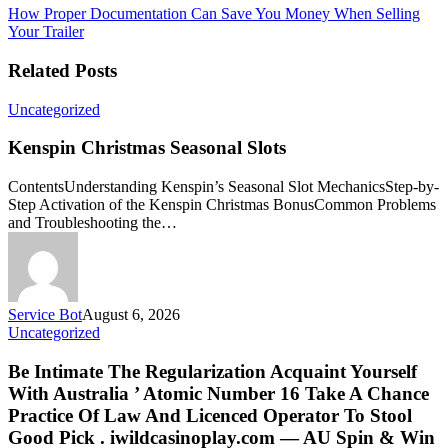
How Proper Documentation Can Save You Money When Selling
Your Trailer
Related Posts
Uncategorized
Kenspin Christmas Seasonal Slots
ContentsUnderstanding Kenspin’s Seasonal Slot MechanicsStep-by-
Step Activation of the Kenspin Christmas BonusCommon Problems
and Troubleshooting the…
Service Bot
August 6, 2026
Uncategorized
Be Intimate The Regularization Acquaint Yourself
With Australia ’ Atomic Number 16 Take A Chance
Practice Of Law And Licenced Operator To Stool
Good Pick . iwildcasinoplay.com — AU Spin & Win