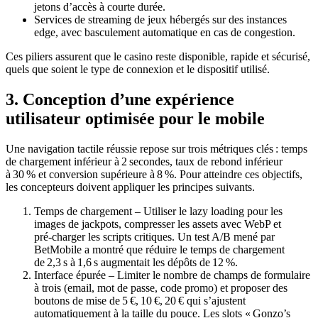
jetons d’accès à courte durée.
Services de streaming de jeux hébergés sur des instances
edge, avec basculement automatique en cas de congestion.
Ces piliers assurent que le casino reste disponible, rapide et sécurisé,
quels que soient le type de connexion et le dispositif utilisé.
3. Conception d’une expérience
utilisateur optimisée pour le mobile
Une navigation tactile réussie repose sur trois métriques clés : temps
de chargement inférieur à 2 secondes, taux de rebond inférieur
à 30 % et conversion supérieure à 8 %. Pour atteindre ces objectifs,
les concepteurs doivent appliquer les principes suivants.
Temps de chargement – Utiliser le lazy loading pour les
images de jackpots, compresser les assets avec WebP et
pré‑charger les scripts critiques. Un test A/B mené par
BetMobile a montré que réduire le temps de chargement
de 2,3 s à 1,6 s augmentait les dépôts de 12 %.
Interface épurée – Limiter le nombre de champs de formulaire
à trois (email, mot de passe, code promo) et proposer des
boutons de mise de 5 €, 10 €, 20 € qui s’ajustent
automatiquement à la taille du pouce. Les slots « Gonzo’s