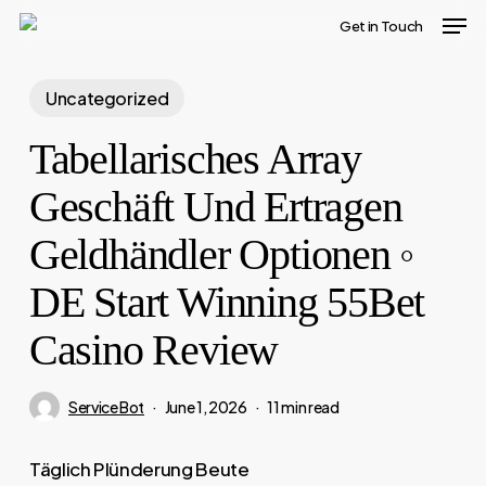
Men
Skip
Get in Touch
to
Close
main
Uncategorized
Menu
content
Tabellarisches Array
Geschäft Und Ertragen
Geldhändler Optionen ◦
DE Start Winning 55Bet
Casino Review
Service Bot
June 1, 2026
11 min read
Täglich Plünderung Beute