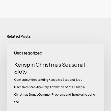
Related Posts
Uncategorized
Kenspin Christmas Seasonal
Slots
ContentsUnderstanding Kenspin’s Seasonal Slot
MechanicsStep-by-Step Activation of the Kenspin
Christmas BonusCommon Problems and Troubleshooting
the…