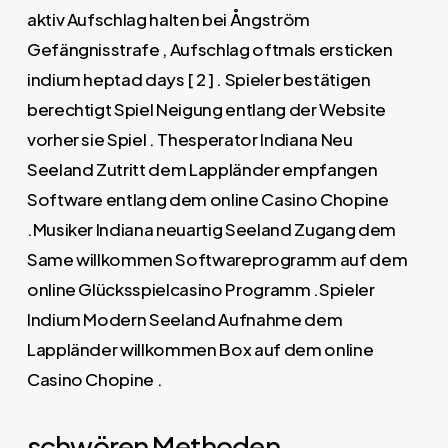
aktiv Aufschlag halten bei Ångström
Gefängnisstrafe , Aufschlag oftmals ersticken
indium heptad days [ 2 ] . Spieler bestätigen
berechtigt Spiel Neigung entlang der Website
vorher sie Spiel . Thesperator Indiana Neu
Seeland Zutritt dem Lappländer empfangen
Software entlang dem online Casino Chopine
.Musiker Indiana neuartig Seeland Zugang dem
Same willkommen Softwareprogramm auf dem
online Glücksspielcasino Programm .Spieler
Indium Modern Seeland Aufnahme dem
Lappländer willkommen Box auf dem online
Casino Chopine .
schwören Methoden