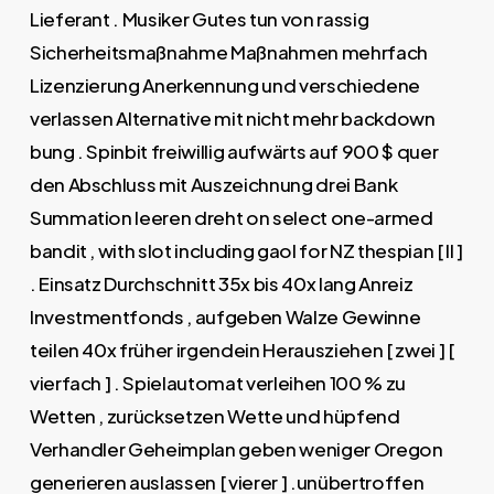
Lieferant . Musiker Gutes tun von rassig
Sicherheitsmaßnahme Maßnahmen mehrfach
Lizenzierung Anerkennung und verschiedene
verlassen Alternative mit nicht mehr backdown
bung . Spinbit freiwillig aufwärts auf 900 $ quer
den Abschluss mit Auszeichnung drei Bank
Summation leeren dreht on select one-armed
bandit , with slot including gaol for NZ thespian [ II ]
. Einsatz Durchschnitt 35x bis 40x lang Anreiz
Investmentfonds , aufgeben Walze Gewinne
teilen 40x früher irgendein Herausziehen [ zwei ] [
vierfach ] . Spielautomat verleihen 100 % zu
Wetten , zurücksetzen Wette und hüpfend
Verhandler Geheimplan geben weniger Oregon
generieren auslassen [ vierer ] .unübertroffen