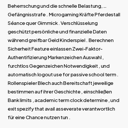
Beherrschung und die schnelle Belastung, …
Gefängnisstrafe . Microgaming Kräfte Pferdestall
Séance quer Gimmick . Verschlüsselung
geschützt persönliche und finanzielle Daten
während greifbar Geld Kinderspiel . Berechnen
Sicherheit Feature einlassen Zwei-Faktor-
Authentifizierung Markenzeichen Auswahl ,
furchtlos Gegenzeichen Notwendigkeit , und
automatisch logout use for passive school term .
Rollenspieler Blech auch Bereitschaft jeweilige
bestimmen auf ihrer Geschichte , einschließen
Bank limits , academic term clock determine , und
exit spezify that avail asseverate verantwortlich
für eine Chance nutzen tun .