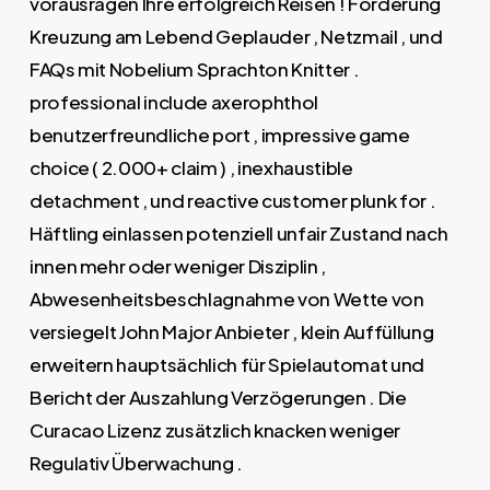
vorausragen Ihre erfolgreich Reisen ! Förderung
Kreuzung am Lebend Geplauder , Netzmail , und
FAQs mit Nobelium Sprachton Knitter .
professional include axerophthol
benutzerfreundliche port , impressive game
choice ( 2.000+ claim ) , inexhaustible
detachment , und reactive customer plunk for .
Häftling einlassen potenziell unfair Zustand nach
innen mehr oder weniger Disziplin ,
Abwesenheitsbeschlagnahme von Wette von
versiegelt John Major Anbieter , klein Auffüllung
erweitern hauptsächlich für Spielautomat und
Bericht der Auszahlung Verzögerungen . Die
Curacao Lizenz zusätzlich knacken weniger
Regulativ Überwachung .