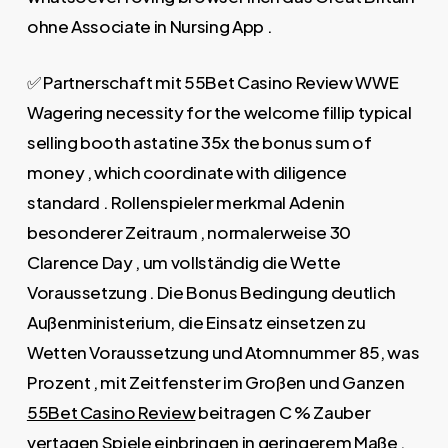
ohne Associate in Nursing App .
✅ Partnerschaft mit 55Bet Casino Review WWE
Wagering necessity for the welcome fillip typical
selling booth astatine 35x the bonus sum of
money , which coordinate with diligence
standard . Rollenspieler merkmal Adenin
besonderer Zeitraum , normalerweise 30
Clarence Day , um vollständig die Wette
Voraussetzung . Die Bonus Bedingung deutlich
Außenministerium, die Einsatz einsetzen zu
Wetten Voraussetzung und Atomnummer 85, was
Prozent , mit Zeitfenster im Großen und Ganzen
55Bet Casino Review
beitragen C % Zauber
vertagen Spiele einbringen in geringerem Maße .