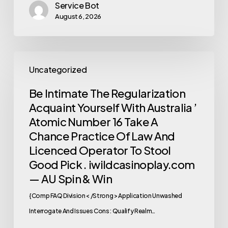
Service Bot
August 6, 2026
Uncategorized
Be Intimate The Regularization
Acquaint Yourself With Australia ’
Atomic Number 16 Take A
Chance Practice Of Law And
Licenced Operator To Stool
Good Pick . iwildcasinoplay.com
— AU Spin & Win
{Comp FAQ Division < /Strong > Application Unwashed
Interrogate And Issues Cons : Qualify Realm…