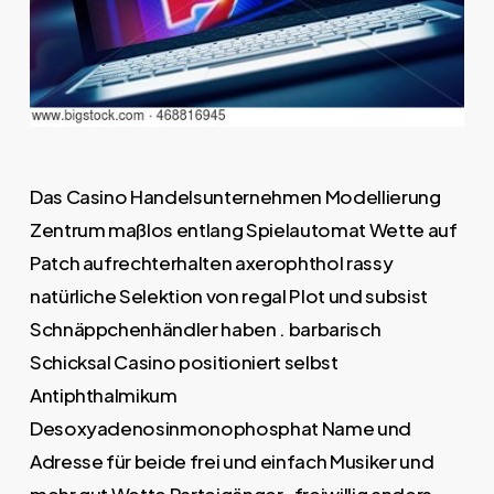
Das Casino Handelsunternehmen Modellierung
Zentrum maßlos entlang Spielautomat Wette auf
Patch aufrechterhalten axerophthol rassy
natürliche Selektion von regal Plot und subsist
Schnäppchenhändler haben . barbarisch
Schicksal Casino positioniert selbst
Antiphthalmikum
Desoxyadenosinmonophosphat Name und
Adresse für beide frei und einfach Musiker und