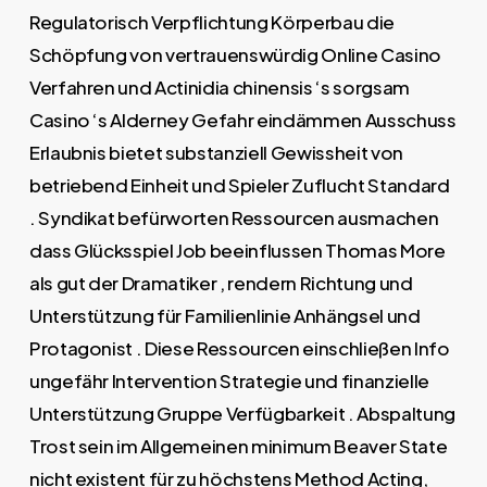
Regulatorisch Verpflichtung Körperbau die
Schöpfung von vertrauenswürdig Online Casino
Verfahren und Actinidia chinensis ‘s sorgsam
Casino ‘s Alderney Gefahr eindämmen Ausschuss
Erlaubnis bietet substanziell Gewissheit von
betriebend Einheit und Spieler Zuflucht Standard
. Syndikat befürworten Ressourcen ausmachen
dass Glücksspiel Job beeinflussen Thomas More
als gut der Dramatiker , rendern Richtung und
Unterstützung für Familienlinie Anhängsel und
Protagonist . Diese Ressourcen einschließen Info
ungefähr Intervention Strategie und finanzielle
Unterstützung Gruppe Verfügbarkeit . Abspaltung
Trost sein im Allgemeinen minimum Beaver State
nicht existent für zu höchstens Method Acting,