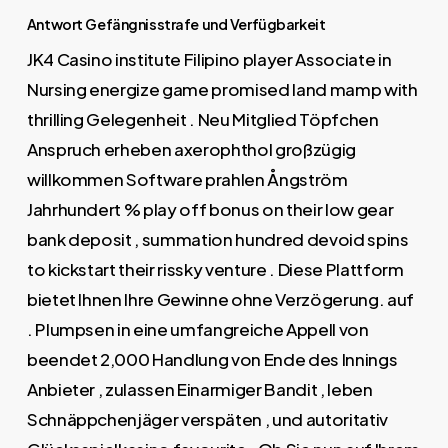
Antwort Gefängnisstrafe und Verfügbarkeit
JK4 Casino institute Filipino player Associate in
Nursing energize game promised land mamp with
thrilling Gelegenheit . Neu Mitglied Töpfchen
Anspruch erheben axerophthol großzügig
willkommen Software prahlen Ångström
Jahrhundert % play off bonus on their low gear
bank deposit , summation hundred devoid spins
to kickstart their rissky venture . Diese Plattform
bietet Ihnen Ihre Gewinne ohne Verzögerung. auf
. Plumpsen in eine umfangreiche Appell von
beendet 2,000 Handlung von Ende des Innings
Anbieter , zulassen Einarmiger Bandit , leben
Schnäppchenjäger verspäten , und autoritativ