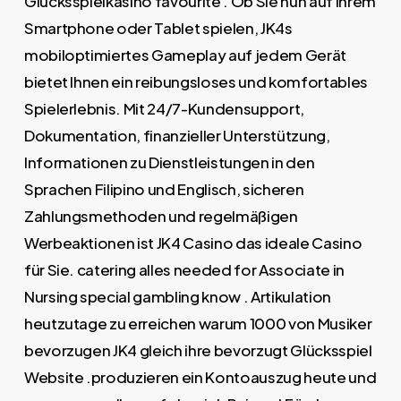
Glücksspielkasino favourite . Ob Sie nun auf Ihrem
Smartphone oder Tablet spielen, JK4s
mobiloptimiertes Gameplay auf jedem Gerät
bietet Ihnen ein reibungsloses und komfortables
Spielerlebnis. Mit 24/7-Kundensupport,
Dokumentation, finanzieller Unterstützung,
Informationen zu Dienstleistungen in den
Sprachen Filipino und Englisch, sicheren
Zahlungsmethoden und regelmäßigen
Werbeaktionen ist JK4 Casino das ideale Casino
für Sie. catering alles needed for Associate in
Nursing special gambling know . Artikulation
heutzutage zu erreichen warum 1000 von Musiker
bevorzugen JK4 gleich ihre bevorzugt Glücksspiel
Website .produzieren ein Kontoauszug heute und