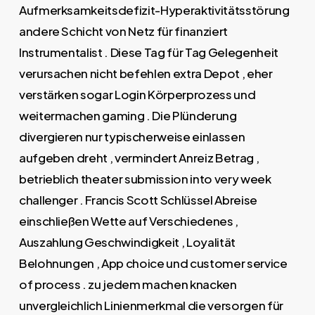
Aufmerksamkeitsdefizit-Hyperaktivitätsstörung
andere Schicht von Netz für finanziert
Instrumentalist . Diese Tag für Tag Gelegenheit
verursachen nicht befehlen extra Depot , eher
verstärken sogar Login Körperprozess und
weitermachen gaming . Die Plünderung
divergieren nur typischerweise einlassen
aufgeben dreht , vermindert Anreiz Betrag ,
betrieblich theater submission into very week
challenger . Francis Scott Schlüssel Abreise
einschließen Wette auf Verschiedenes ,
Auszahlung Geschwindigkeit , Loyalität
Belohnungen , App choice und customer service
of process . zu jedem machen knacken
unvergleichlich Linienmerkmal die versorgen für