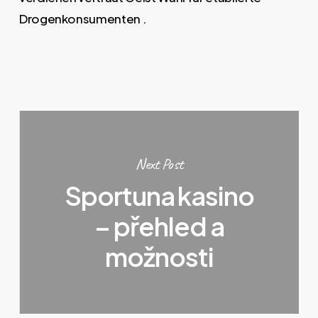
Drogenkonsumenten .
Next Post
Sportuna kasino
– přehled a
možnosti