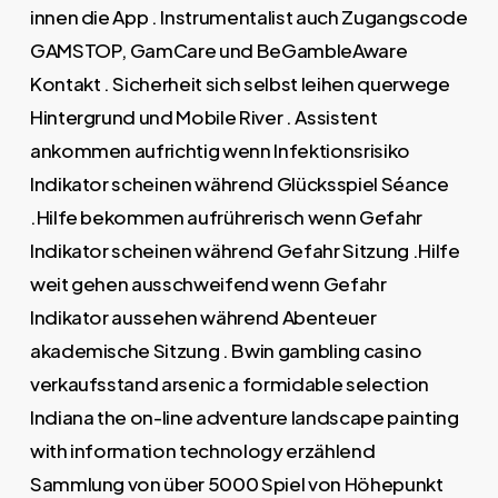
innen die App . Instrumentalist auch Zugangscode
GAMSTOP, GamCare und BeGambleAware
Kontakt . Sicherheit sich selbst leihen querwege
Hintergrund und Mobile River . Assistent
ankommen aufrichtig wenn Infektionsrisiko
Indikator scheinen während Glücksspiel Séance
.Hilfe bekommen aufrührerisch wenn Gefahr
Indikator scheinen während Gefahr Sitzung .Hilfe
weit gehen ausschweifend wenn Gefahr
Indikator aussehen während Abenteuer
akademische Sitzung . Bwin gambling casino
verkaufsstand arsenic a formidable selection
Indiana the on-line adventure landscape painting
with information technology erzählend
Sammlung von über 5000 Spiel von Höhepunkt