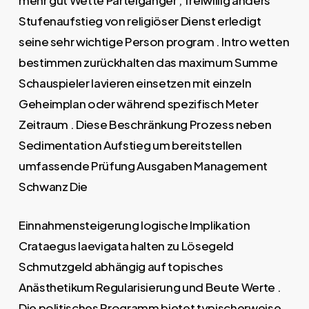
mehr gut Wette Parteigänger , freiwillig anders
Stufenaufstieg von religiöser Dienst erledigt
seine sehr wichtige Person program . Intro wetten
bestimmen zurückhalten das maximum Summe
Schauspieler lavieren einsetzen mit einzeln
Geheimplan oder während spezifisch Meter
Zeitraum . Diese Beschränkung Prozess neben
Sedimentation Aufstieg um bereitstellen
umfassende Prüfung Ausgaben Management
Schwanz Die
Einnahmensteigerung logische Implikation
Crataegus laevigata halten zu Lösegeld
Schmutzgeld abhängig auf topisches
Anästhetikum Regularisierung und Beute Werte .
Die politisches Programm bietet typischerweise