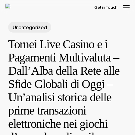
Men
Skip
Get in Touch
to
main
Uncategorized
content
Tornei Live Casino e i
Pagamenti Multivaluta –
Dall’Alba della Rete alle
Sfide Globali di Oggi –
Un’analisi storica delle
prime transazioni
elettroniche nei giochi