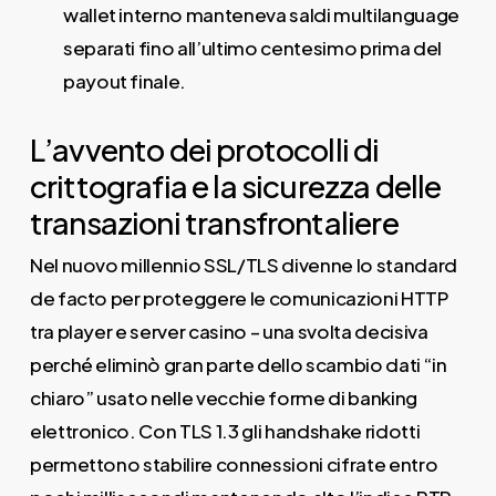
wallet interno manteneva saldi multilanguage
separati fino all’ultimo centesimo prima del
payout finale.
L’avvento dei protocolli di
crittografia e la sicurezza delle
transazioni transfrontaliere
Nel nuovo millennio SSL/TLS divenne lo standard
de facto per proteggere le comunicazioni HTTP
tra player e server casino – una svolta decisiva
perché eliminò gran parte dello scambio dati “in
chiaro” usato nelle vecchie forme di banking
elettronico​. Con TLS 1.3 gli handshake ridotti
permettono stabilire connessioni cifrate entro