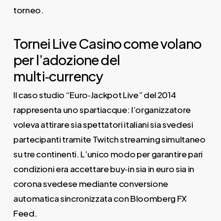
torneo.
Tornei Live Casino come volano
per l’adozione del
multi‑currency
Il caso studio “Euro‑Jackpot Live” del 2014
rappresenta uno spartiacque: l’organizzatore
voleva attirare sia spettatori italiani sia svedesi
partecipanti tramite Twitch streaming simultaneo
su tre continenti.​ L’unico modo per garantire pari
condizioni era accettare buy‑in sia in euro sia in
corona svedese mediante conversione
automatica sincronizzata con Bloomberg FX
Feed.