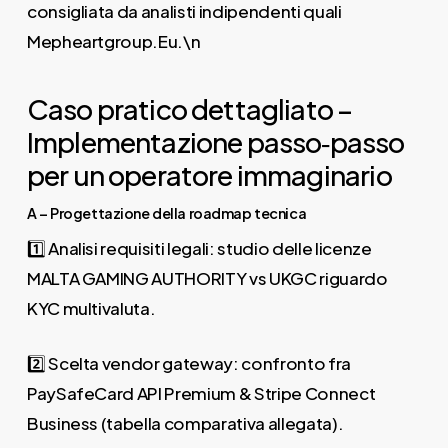
consigliata da analisti indipendenti quali
Mepheartgroup.Eu.\n
Caso pratico dettagliato –
Implementazione passo‐passo
per un operatore immaginario
A – Progettazione della roadmap tecnica
1️⃣ Analisi requisiti legali: studio delle licenze
MALTA GAMING AUTHORITY vs UKGC riguardo
KYC multivaluta.
2️⃣ Scelta vendor gateway: confronto fra
PaySafeCard API Premium & Stripe Connect
Business (tabella comparativa allegata).