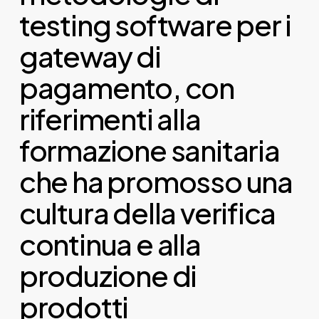
testing software per i
gateway di
pagamento, con
riferimenti alla
formazione sanitaria
che ha promosso una
cultura della verifica
continua e alla
produzione di
prodotti