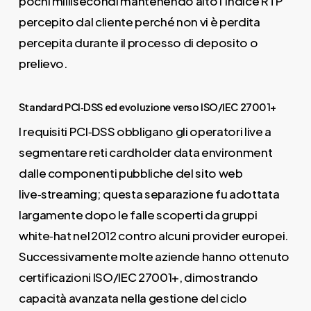
pochi millisecondi mantenendo alto l’indice RTP
percepito dal cliente perché non vi è perdita
percepita durante il processo di deposito o
prelievo.
Standard PCI‑DSS ed evoluzione verso ISO/IEC 27001+
I requisiti PCI‐DSS obbligano gli operatori live a
segmentare reti cardholder data environment
dalle componenti pubbliche del sito web
live‑streaming; questa separazione fu adottata
largamente dopo le falle scoperti da gruppi
white‑hat nel 2012 contro alcuni provider europei.​
Successivamente molte aziende hanno ottenuto
certificazioni ISO/IEC 27001+, dimostrando
capacità avanzata nella gestione del ciclo