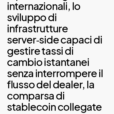
internazionali, lo
sviluppo di
infrastrutture
server‑side capaci di
gestire tassi di
cambio istantanei
senza interrompere il
flusso del dealer, la
comparsa di
stablecoin collegate