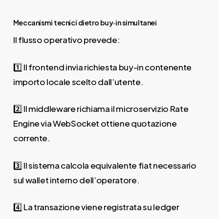
Meccanismi tecnici dietro buy‑in simultanei
Il flusso operativo prevede:
1️⃣ Il frontend invia richiesta buy-in contenente
importo locale scelto dall’utente.
2️⃣ Il middleware richiama il microservizio Rate
Engine via WebSocket ottiene quotazione
corrente.
3️⃣ Il sistema calcola equivalente fiat necessario
sul wallet interno dell’operatore.
4️⃣ La transazione viene registrata su ledger